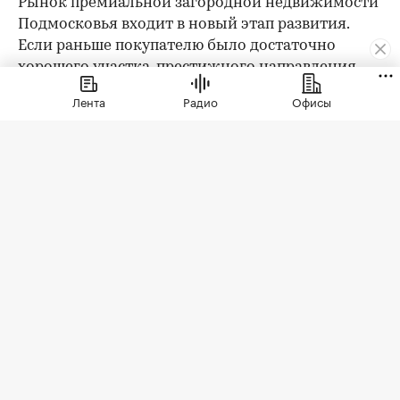
Рынок премиальной загородной недвижимости
Подмосковья входит в новый этап развития.
Если раньше покупателю было достаточно
хорошего участка, престижного направления,
охраны и качественного дома, то сегодня запрос
Лента
Радио
Офисы
заметно изменился. Клиент выбирает уже не
только квадратные метры и сотки, а целостную
среду проживания: архитектуру,
благоустройство, приватность, сервис, доступ к
природе, спорт, детскую и семейную
инфраструктуру.
При этом анализ существующего предложения
показывает важный парадокс: несмотря на рост
требований покупателей, инфраструктура
большинства премиальных коттеджных
поселков остается достаточно ограниченной.
Она в основном выполняет вспомогательную
функцию, но редко формирует полноценную