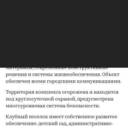
Покупатели квартир могут приобрести также
машиноместа в подземном паркинге и
дополнительные площади хозяйственного
назначения. Особенность проекта квартирных
домов - наличие лифта из подземного паркинга
прямо на этаж.
При строительстве были использованы
высококачественные технологии, экологичные
материалы, современные конструктивные
решения и системы жизнеобеспечения. Объект
обеспечен всеми городскими коммуникациями.
Территория комплекса огорожена и находится
под круглосуточной охраной, предусмотрена
многоуровневая система безопасности.
Клубный поселок имеет собственное развитое
обеспечение: детский сад, административно-