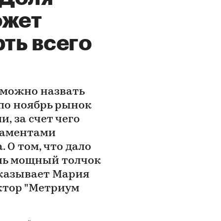
ожет
рть всего
 можно назвать
 по ноябрь рынок
, за счет чего
таментами
. О том, что дало
оль мощный толчок
сказывает Мария
ктор "Метриум