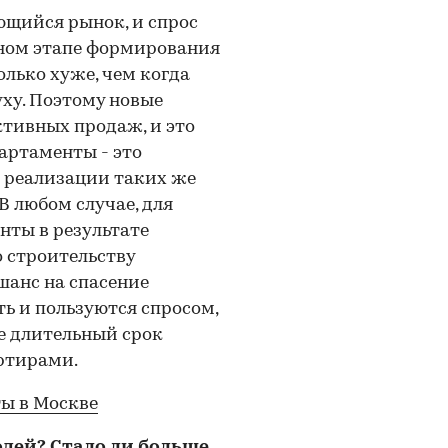
ющийся рынок, и спрос
ьном этапе формирования
олько хуже, чем когда
уху. Поэтому новые
ктивных продаж, и это
партаменты - это
х реализации таких же
 В любом случае, для
нты в результате
 строительству
шанс на спасение
ть и пользуются спросом,
ее длительный срок
ртирами.
ы в Москве
юдей? Стало ли больше