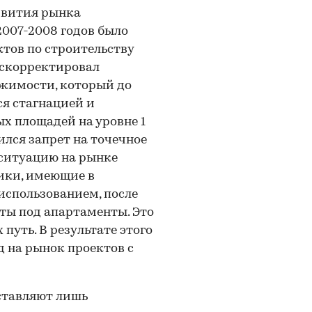
азвития рынка
007-2008 годов было
тов по строительству
 скорректировал
жимости, который до
ся стагнацией и
х площадей на уровне 1
вился запрет на точечное
ситуацию на рынке
ики, имеющие в
спользованием, после
ты под апартаменты. Это
путь. В результате этого
 на рынок проектов с
ставляют лишь