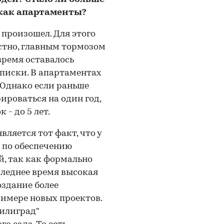
 как апартаменты?
 произошел. Для этого
стно, главным тормозом
время оставалось
писки. В апартаментах
 Однако если раньше
ироваться на один год,
 - до 5 лет.
ляется тот факт, что у
 по обеспечению
, так как формально
следнее время высокая
оздание более
римере новых проектов.
Филиград"