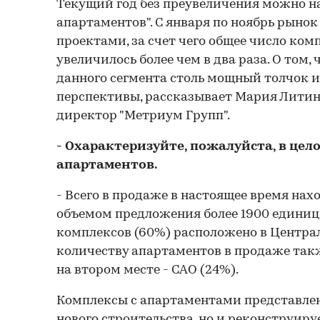
Текущий год без преувеличения можно на
апартаментов". С января по ноябрь рыно
проектами, за счет чего общее число ко
увеличилось более чем в два раза. О том,
данного сегмента столь мощный толчок и
перспективы, рассказывает Мария Литин
директор "Метриум Групп".
- Охарактеризуйте, пожалуйста, в цел
апартаментов.
- Всего в продаже в настоящее время нахо
объемом предложения более 1900 единиц.
комплексов (60%) расположено в Централ
количеству апартаментов в продаже так
на втором месте - САО (24%).
Комплексы с апартаментами представлен
нового строительства, но и реконструир