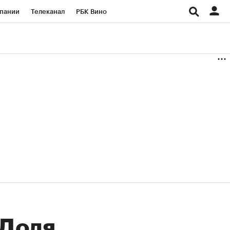
пании
Телеканал
РБК Вино
ациональные проекты
Город
аншизы
Газета
ка
Бизнес
"Доля