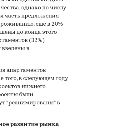
чества, однако по числу
я часть предложения
 проживанию, еще в 20%
шены до конца этого
ртаментов (32%)
 введены в
ов апартаментов
е того, в следующем году
роектов нижнего
проекты были
дут "реанимированы" в
ьное развитие рынка