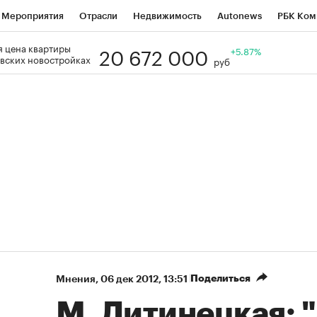
Мероприятия
Отрасли
Недвижимость
Autonews
РБК Ком
20 672 000
 цена квартиры
Образование
РБК Курсы
РБК Life
Тренды
+5.87%
Визионеры
Н
вских новостройках
руб
Дискуссионный клуб
Исследования
Кредитные рейтинги
Фр
Спецпроекты
Проверка контрагентов
Политика
Экономи
к наличной валюты
Поделиться
Мнения
⁠,
06 дек 2012, 13:51
М. Литинецкая: 