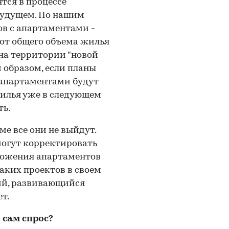
ятся в процессе
будущем. По нашим
ов с апартаментами -
в от общего объема жилья
 на территории "новой
м образом, если планы
 апартаментами будут
жилья уже в следующем
ть.
ме все они не выйдут.
огут корректировать
дложения апартаментов
аких проектов в своем
кий, развивающийся
т.
 сам спрос?