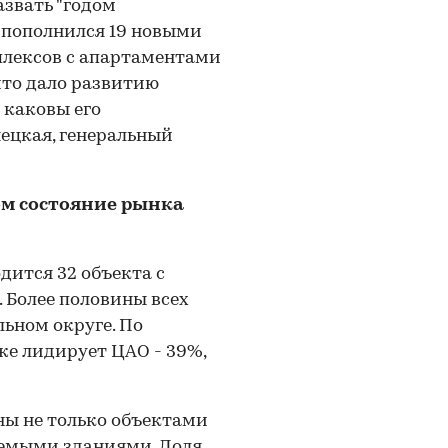
звать "годом
к пополнился 19 новыми
мплексов с апартаментами
 что дало развитию
 каковы его
ецкая, генеральный
ом состояние рынка
дится 32 объекта с
 Более половины всех
ьном округе. По
же лидирует ЦАО - 39%,
ы не только объектами
уемыми зданиями. Доля