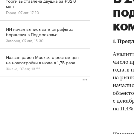
торги выставлена двушка за ₽32,6
млн
по
Город, 07 авг, 17:20
ко
ИИ начал выписывать штрафы за
борщевик в Подмосковье
Загород, 07 авг, 15:30
1. Пре
Аналит
Назван район Москвы с ростом цен
на новостройки в июле в 1,75 раза
число п
Жилье, 07 авг, 13:55
года, в
на рынк
началис
объекто
с декаб
на 11,4%