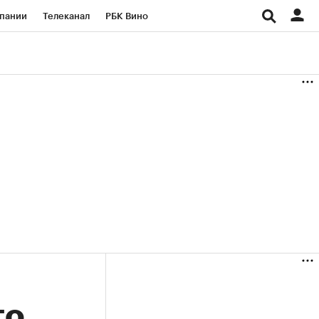
пании
Телеканал
РБК Вино
ациональные проекты
Город
аншизы
Газета
ка
Бизнес
го