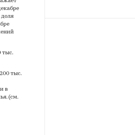
ражает
декабре
 доля
абре
жений
 тыс.
200 тыс.
и в
я. (см.