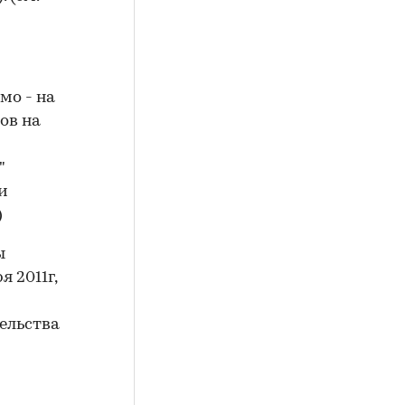
мо - на
мов на
"
 и
)
ы
 2011г,
ельства