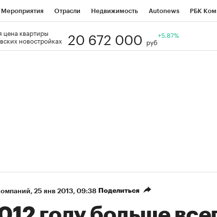
Мероприятия
Отрасли
Недвижимость
Autonews
РБК Ком
20 672 000
 цена квартиры
Образование
РБК Курсы
РБК Life
Тренды
+5.87%
Визионеры
Н
вских новостройках
руб
Дискуссионный клуб
Исследования
Кредитные рейтинги
Фр
Спецпроекты
Проверка контрагентов
Политика
Экономи
к наличной валюты
Поделиться
компаний
⁠,
25 янв 2013, 09:38
012 году больше все