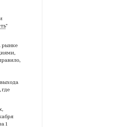
и
ть
"
а рынке
циями,
правило,
 выхода
 где
х,
екабря
а 1