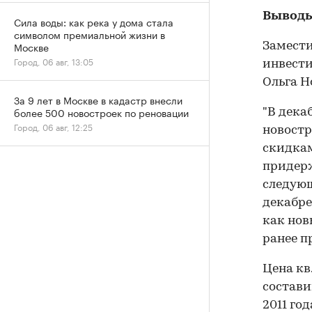
Выводы
Сила воды: как река у дома стала
символом премиальной жизни в
Москве
Замести
Город, 06 авг, 13:05
инвест
Ольга Н
За 9 лет в Москве в кадастр внесли
более 500 новостроек по реновации
"В дека
Город, 06 авг, 12:25
новост
скидкам
придерж
следующ
декабре
как нов
ранее п
Цена кв.
составив
2011 год