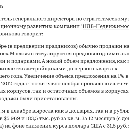
:
тель генерального директора по стратегическому 
иционному развитию компании "
НДВ-Недвижимос
овикова говорит:
бре (в преддверии праздников) обычно продажи н
роек Москвы стимулируются предновогодними ак
и и подарками. А новый объем предложения, как 
ивается застройщиками до первого квартала
его года. Увеличение объема предложения на 1% в
 2012 года относительно ноября произошло за счет
ых корпусов, так и остаточных объемов в корпусах,
родажи были приостановлены.
 м в декабре выросла как в долларах, так и в рубля
 $5 969 и 183,5 тыс. руб за кв. м. За 12 месяцев (с д
а) на фоне снижения курса доллара США с 31,5 руб. з