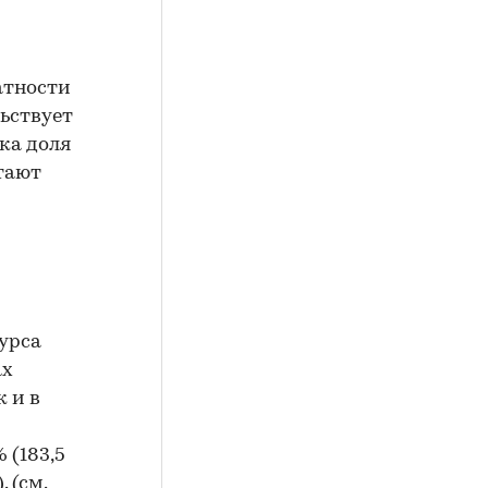
атности
ьствует
ка доля
етают
урса
ах
к и в
 (183,5
. (см.