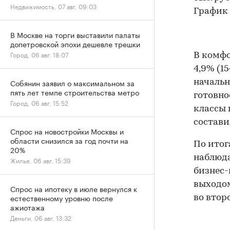
Недвижимость, 07 авг, 09:03
График 
В Москве на торги выставили палаты
допетровской эпохи дешевле трешки
Город, 06 авг, 18:07
В комфо
4,9% (1
Собянин заявил о максимальном за
начальн
пять лет темпе строительства метро
готовно
Город, 06 авг, 15:52
классы 
составил
Спрос на новостройки Москвы и
области снизился за год почти на
По итог
20%
наблюда
Жилье, 06 авг, 15:39
бизнес-
выходом
Спрос на ипотеку в июле вернулся к
естественному уровню после
во втор
ажиотажа
Деньги, 06 авг, 13:32