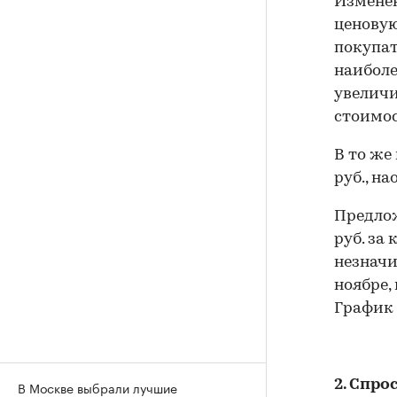
Изменен
ценовую
покупат
наиболее
увеличи
стоимос
В то же
руб., на
Предлож
руб. за
незначи
ноябре,
График 
2. Спро
В Москве выбрали лучшие