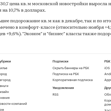
 30,7 цена кв. м московской новостройки выросла н
 на 10,7% в долларах.
шее подорожание кв. м как в декабре, так и по ит
тмечено в комфорт-классе (относительно ноября +4,
цев +9,6%). "Эконом" и "бизнес" классы также подо
убрики
Подписки
РБК
илье
Скрыть баннеры на РБК
iOS
ород
Подписка на РБК
And
агород
Корпоративная подписка
AppG
еньги
Уведомления
Дру
изайн
RSS
Обл
нения
Кор
овости компаний
дом
ом
Хос