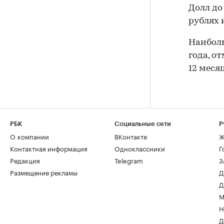
Долл до
рублях и
Наиболь
года, о
12 меся
РБК
Социальные сети
Р
О компании
ВКонтакте
Ж
Контактная информация
Одноклассники
Г
Редакция
Telegram
З
Размещение рекламы
Д
Д
М
Н
Д