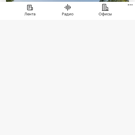
Лента
Радио
Офисы
Коллекционные дома ЭСТА
(Фото: ЭСТА)
Еще недавно премиальная недвижимость
говорила языком масштаба: площадь дома,
архитектура, престижный адрес,
инфраструктура. Сегодня запрос меняется. Для
собственников бизнеса, руководителей
компаний и людей, которые ежедневно
принимают десятки решений, главным