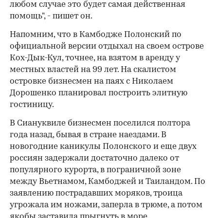
любом случае это будет самая действенная
помощь", - пишет он.
Напомним, что в Камбодже Полонский по
официальной версии отдыхал на своем острове
Кох-Дык-Кул, точнее, на взятом в аренду у
местных властей на 99 лет. На скалистом
островке бизнесмен на паях с Николаем
Дорошенко планировал построить элитную
гостиницу.
В Сиануквиле бизнесмен поселился полтора
года назад, бывая в стране наездами. В
новогодние каникулы Полонского и еще двух
россиян задержали достаточно далеко от
популярного курорта, в пограничной зоне
между Вьетнамом, Камбоджей и Таиландом. По
заявлению пострадавших моряков, троица
угрожала им ножами, заперла в трюме, а потом
якобы заставила прыгнуть в море.