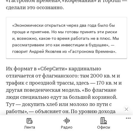
«Гастроном Времена», «Кофемания» и TopGun —
сделали это осознанно.
«Экономически открыться через два года было бы
проще и приятнее. Но мы готовы принять эти риски
и, возможно, какое-то время работать не в плюс. Мы
рассматриваем это как инвестиции в будущее», —
говорит Андрей Яковлев из «Гастронома Времена».
Их формат в «СберСити» кардинально
отличается от флагманского: там 2000 кв. м и
трафик с проездной трассы, здесь — 170 кв. м и
другая поведенческая модель. «Во флагмане
люди специально едут за большой корзиной.
Тут — докупить хлеб или молоко по пути с
работы», — объясняет он. По уровню дохода
аудитория похожая, но поведенчески — иная.
Лента
Радио
Офисы
Ключевые «фишки» остаются: качество