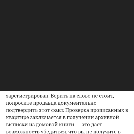
Если жилье приобреталось в браке, необходимо
будет получить согласие второго супруга на
продажу, причем даже если он в
правоустанавливающем документе не числится
владельцем или брак уже расторгнут. Следует
уделить пристальное внимание датам
оформления собственности, заключения и
расторжения брака.
Справка о зарегистрированных
лицах
Идеально, если в жилище никто не
зарегистрирован. Верить на слово не стоит,
попросите продавца документально
подтвердить этот факт. Проверка прописанных в
квартире заключается в получении архивной
выписки из домовой книги — это даст
возможность убедиться, что вы не получите в