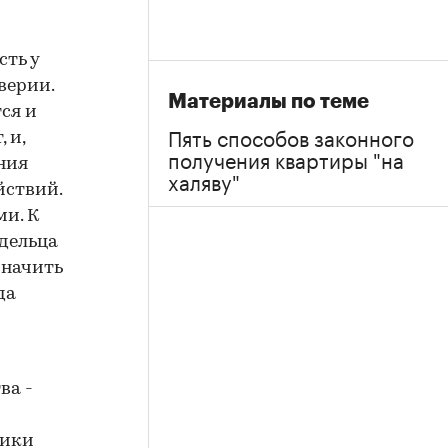
ть у
верии.
Материалы по теме
ся и
Пять способов законного
 и,
получения квартиры "на
ния
халяву"
йствий.
и. К
дельца
значить
да
ва -
ники