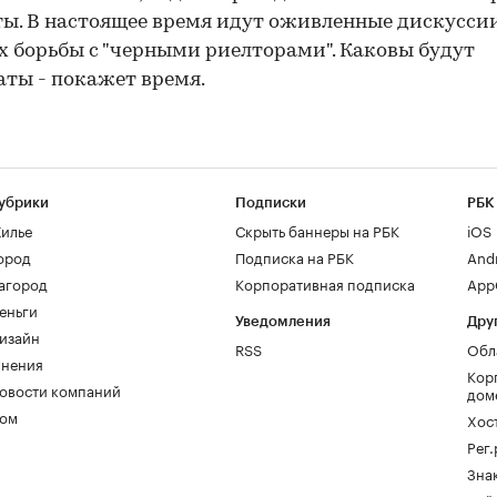
ы. В настоящее время идут оживленные дискуссии
х борьбы с "черными риелторами". Каковы будут
аты - покажет время.
убрики
Подписки
РБК
илье
Скрыть баннеры на РБК
iOS
ород
Подписка на РБК
And
агород
Корпоративная подписка
AppG
еньги
Уведомления
Дру
изайн
RSS
Обл
нения
Кор
овости компаний
дом
ом
Хос
Рег
Зна