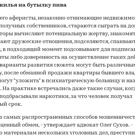
жилья на бутылку пива
его аферисты, незаконно отнимающие недвижимос
получных собственников, стараются сыграть на до
оры вычисляют потенциальную жертву, знакомят
ают дружеские отношения, подселяются, спаивают,
, в подходящий момент подсовывают для подписа
ты либо доверенность на осуществление таких де
варианты развития сюжета могут быть различным
, после обманной продажи квартиры бывшего вла
огут "уложить" в психиатрическую больницу и на
. На практике встречались даже такие случаи, ког
подбрасывали наркотики, за что человек получал
ый срок.
з самых распространенных способов мошенничест
ценный обмен, - утверждает адвокат Олег Сухов. -
о материалам нескольких уголовных дел, преступ