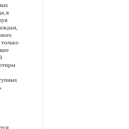
ных
а, в
нув
раждан,
много
 только
ющие
й
артиры
ступных
ь
ется