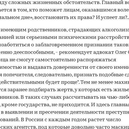
иду сложных жизненных обстоятельств. Главный в
ется в том, кто поможет лицам, оказавшимся воле
иальном дне», восстановить их права? И успеет ли?.
 имеющим родственников, страдающих алкоголиз
анией или серьезными психическими расстройст
озаботиться о заблаговременном признании тако
енно дееспособными, - рекомендует адвокат Олег С
ица не смогут самостоятельно распоряжаться
мостью и выдавать доверенности от своего имени
я попечителя, следовательно, признать подобные с
действительными будет проще". Тем не менее мах
ся заранее подбирать жертв, у которых есть жилье,
нников. В таких случаях рассчитывать на чью-либ
 кроме государства, не приходится. И здесь главна
 в выявлении и пресечении деятельности преступ
ваний. В России с каждым годом растет число
ских агентств, под которые довольно часто маск