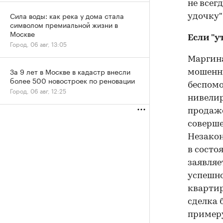
не всег
Сила воды: как река у дома стала
удочку"
символом премиальной жизни в
Москве
Если "у
Город, 06 авг, 13:05
Маргина
За 9 лет в Москве в кадастр внесли
мошенни
более 500 новостроек по реновации
беспомо
Город, 06 авг, 12:25
нивелир
продаже
соверше
Незакон
в состо
заявляе
успешно
квартир
сделка 
примеру