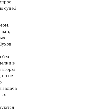
опрос
ю судеб
.
мом,
вами,
вых
ухов. -
 без
делки в
инаторы
 но нет
о
я задача
ных
ируются