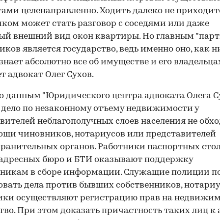
ами целенаправленно. Ходить далеко не приходитс
ком может стать разговор с соседями или даже
ый внешний вид окон квартиры. Но главным "пар
ков является государство, ведь именно оно, как н
 знает абсолютно все об имуществе и его владельцах"
т адвокат Олег Сухов.
о данным "Юридического центра адвоката Олега Су
 дело по незаконному отъему недвижимости у
вителей неблагополучных слоев населения не обх
ощи чиновников, нотариусов или представителей
ранительных органов. Работники паспортных стол
адресных бюро и БТИ оказывают поддержку
пникам в сборе информации. Служащие полиции п
вать дела против бывших собственников, нотари
ики осуществляют регистрацию прав на недвижи
во. При этом доказать причастность таких лиц к