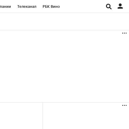
пании
Телеканал
РБК Вино
ациональные проекты
Город
аншизы
Газета
ка
Бизнес