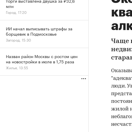
торги выставлена двушка за ₽32,6
млн
кв
Город, 17:20
ал
ИИ начал выписывать штрафы за
борщевик в Подмосковье
Загород, 15:30
Чаще 
недви
Назван район Москвы с ростом цен
стара
на новостройки в июле в 1,75 раза
Жилье, 13:55
Оказыва
"адеква
люди. У
предста
постоян
жилой н
неблаго
несчаст