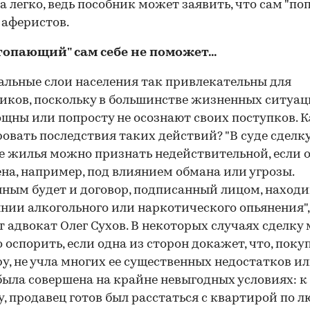
да легко, ведь пособник может заявить, что сам "по
 аферистов.
топающий" сам себе не поможет...
льные слои населения так привлекательны для
ков, поскольку в большинстве жизненных ситуац
щны или попросту не осознают своих поступков. К
овать последствия таких действий? "В суде сделку
 жилья можно признать недействительной, если 
на, например, под влиянием обмана или угрозы.
ным будет и договор, подписанный лицом, наход
янии алкогольного или наркотического опьянения",
т адвокат Олег Сухов. В некоторых случаях сделку
 оспорить, если одна из сторон докажет, что, поку
у, не учла многих ее существенных недостатков и
была совершена на крайне невыгодных условиях: к
, продавец готов был расстаться с квартирой по 