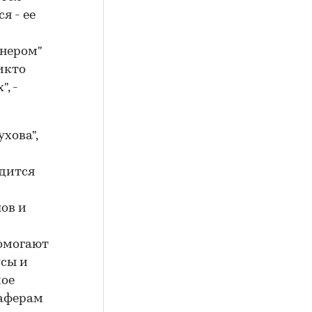
я - ее
тнером"
икто
, -
хова",
одится
ов и
омогают
усы и
мое
 аферам