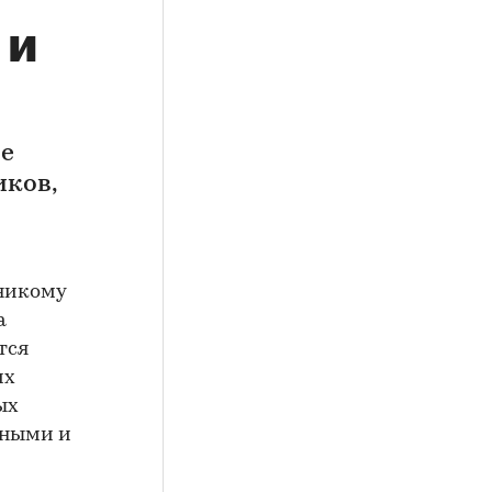
 и
ие
иков,
 никому
а
тся
их
ых
чными и