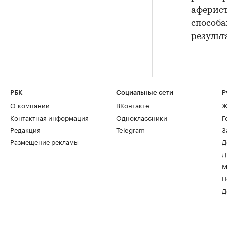
аферист
способа
результ
РБК
Социальные сети
Р
О компании
ВКонтакте
Ж
Контактная информация
Одноклассники
Г
Редакция
Telegram
З
Размещение рекламы
Д
Д
М
Н
Д