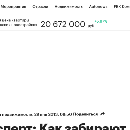
Мероприятия
Отрасли
Недвижимость
Autonews
РБК Ком
20 672 000
 цена квартиры
Образование
РБК Курсы
РБК Life
Тренды
+5.87%
Визионеры
Н
вских новостройках
руб
Дискуссионный клуб
Исследования
Кредитные рейтинги
Фр
Спецпроекты
Проверка контрагентов
Политика
Экономи
к наличной валюты
Поделиться
я недвижимость
⁠,
29 янв 2013, 08:50
сперт: Как забирают