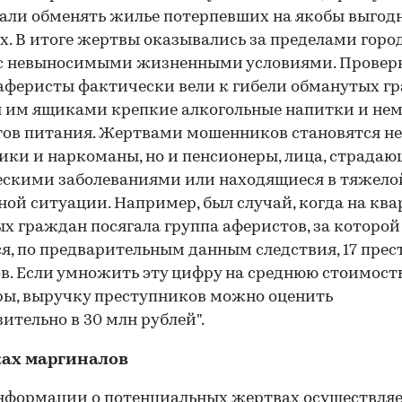
али обменять жилье потерпевших на якобы выгод
х. В итоге жертвы оказывались за пределами город
 с невыносимыми жизненными условиями. Провер
 аферисты фактически вели к гибели обманутых г
 им ящиками крепкие алкогольные напитки и не
ов питания. Жертвами мошенников становятся не
ики и наркоманы, но и пенсионеры, лица, страда
скими заболеваниями или находящиеся в тяжело
ой ситуации. Например, был случай, когда на кв
х граждан посягала группа аферистов, за которой
я, по предварительным данным следствия, 17 пре
в. Если умножить эту цифру на среднюю стоимост
ы, выручку преступников можно оценить
ительно в 30 млн рублей".
ках маргиналов
нформации о потенциальных жертвах осуществля