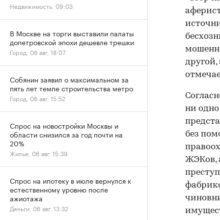
Недвижимость, 09:03
аферист
источни
В Москве на торги выставили палаты
бесхозн
допетровской эпохи дешевле трешки
мошенни
Город, 06 авг, 18:07
другой,
отмечае
Собянин заявил о максимальном за
пять лет темпе строительства метро
Согласн
Город, 06 авг, 15:52
ни одно
предста
Спрос на новостройки Москвы и
области снизился за год почти на
без пом
20%
правоох
Жилье, 06 авг, 15:39
ЖЭКов, 
престу
Спрос на ипотеку в июле вернулся к
фабрико
естественному уровню после
ажиотажа
чиновн
Деньги, 06 авг, 13:32
имущест