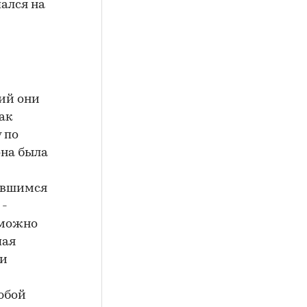
пался на
ий они
ак
 по
она была
ившимся
 -
 можно
пая
ли
любой