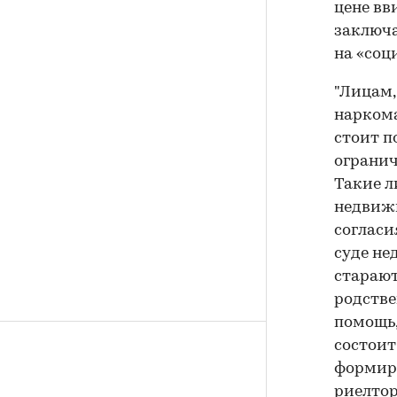
цене вв
заключа
на «соц
"Лицам,
нарком
стоит п
огранич
Такие л
недвижи
согласи
суде не
старают
родстве
помощь,
состоит
формиро
риелтор