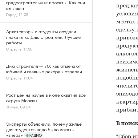
градостроительные проекты. Как они
предлаг
выглядят
Город, 12:05
условия
местах
сделку,
Архитекторы и студенты создали
плакаты ко Дню строителя. Лучшие
привозя
работы
продукт
Отрасль, 11:36
алкогол
психиче
Дню строителя — 70: как отмечают
жизненн
юбилей и главные рекорды отрасли
Отрасль, 11:04
подобны
числитс
Рост цен на жилье в июле охватил все
эпизодо
округа Москвы
квартир
Жилье, 09:34
приблиз
Эксперты объяснили, почему жилье
В поис
для студентов надо было искать
«вчера»
РАДИО
"Сбор и