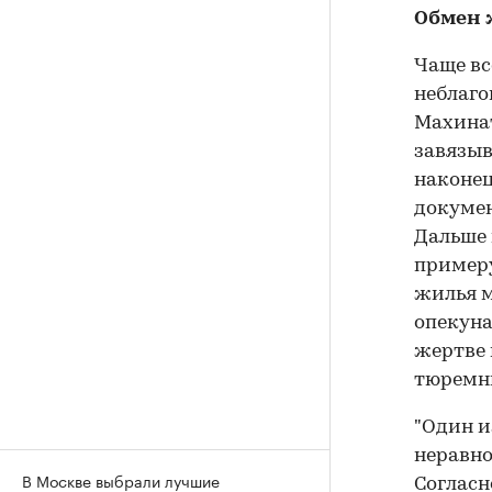
Обмен 
Чаще вс
неблаго
Махинат
завязыв
наконец
докумен
Дальше 
примеру
жилья м
опекуна
жертве 
тюремн
"Один и
неравно
В Москве выбрали лучшие
Согласн