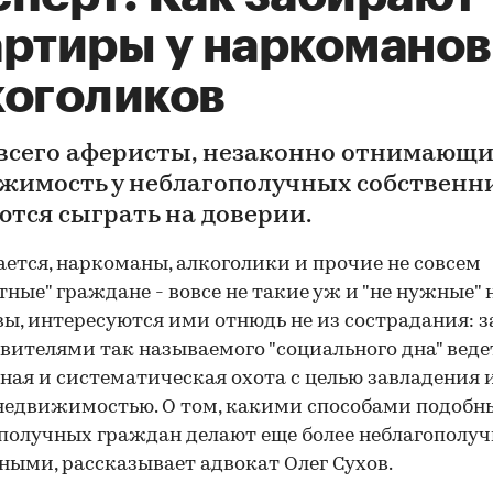
артиры у наркоманов
коголиков
всего аферисты, незаконно отнимающ
жимость у неблагополучных собственн
ются сыграть на доверии.
ется, наркоманы, алкоголики и прочие не совсем
тные" граждане - вовсе не такие уж и "не нужные"
вы, интересуются ими отнюдь не из сострадания: з
вителями так называемого "социального дна" веде
ная и систематическая охота с целью завладения 
едвижимостью. О том, какими способами подобн
получных граждан делают еще более неблагополу
ными, рассказывает адвокат Олег Сухов.