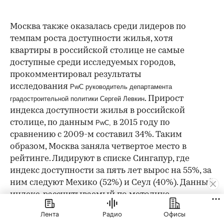
Москва также оказалась среди лидеров по
темпам роста доступности жилья, хотя
квартиры в российской столице не самые
доступные среди исследуемых городов,
прокомментировал результаты
исследования
PwC руководитель департамента
. Прирост
градостроительной политики Сергей Левкин
индекса доступности жилья в российской
столице, по данным
в 2015 году по
PwC,
сравнению с 2009-м составил 34%. Таким
образом, Москва заняла четвертое место в
рейтинге. Лидируют в списке Сингапур, где
индекс доступности за пять лет вырос на 55%, за
ним следуют Мехико (52%) и Сеул (40%). Данный
индекс, рассчитываемый по методике
ассоциации риелторов США, показывает
Лента
Радио
Офисы
соотношение доходов среднестатистического