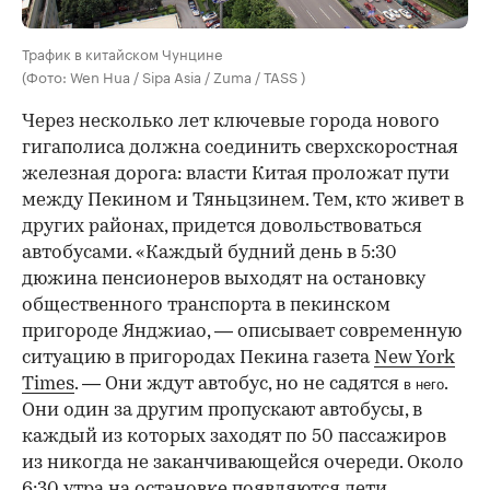
Трафик в китайском Чунцине
(Фото: Wen Hua / Sipa Asia / Zuma / TASS )
Через несколько лет ключевые города нового
гигаполиса должна соединить сверхскоростная
железная дорога: власти Китая проложат пути
между Пекином и Тяньцзинем. Тем, кто живет в
других районах, придется довольствоваться
автобусами. «Каждый будний день в 5:30
дюжина пенсионеров выходят на остановку
общественного транспорта в пекинском
пригороде Янджиао, — описывает современную
ситуацию в пригородах Пекина газета
New York
Times
. — Они ждут автобус, но не садятся
.
в него
Они один за другим пропускают автобусы, в
каждый из которых заходят по 50 пассажиров
из никогда не заканчивающейся очереди. Около
6:30 утра на остановке появляются дети