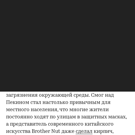
наступило — и перед жителями и
планировщиками новых жилых единиц встали
новые проблемы. На Московском
урбанистическом форуме эксперты из
Нидерландов, Японии, Франции, США и, конечно,
Китая рассказали, какими в действительности
получились первые гигаполисы Земли и почему
они оказались непригодными для нормальной
жизни.
Загрязнение окружающей среды
Главным недостатком китайских супергородов
архитекторы назвали высокий уровень
загрязнения окружающей среды. Смог над
Пекином стал настолько привычным для
местного населения, что многие жители
постоянно ходят по улицам в защитных масках,
а представитель современного китайского
искусства Brother Nut даже
сделал
кирпич,