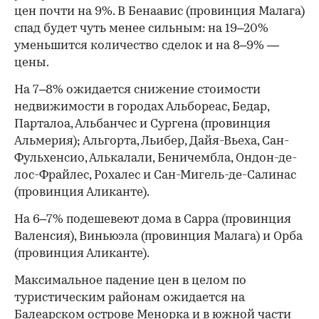
цен почти на 9%. В Бенаавис (провинция Малага)
спад будет чуть менее сильным: на 19–20%
уменьшится количество сделок и на 8–9% —
цены.
На 7–8% ожидается снижение стоимости
недвижимости в городах Альбореас, Бедар,
Парталоа, Альбанчес и Сургена (провинция
Альмерия); Альгорта, Льибер, Дайя-Вьеха, Сан-
Фульхенсио, Алькалали, Беничембла, Ондон-де-
лос-Фрайлес, Рохалес и Сан-Мигель-де-Салинас
(провинция Аликанте).
На 6–7% подешевеют дома в Сарра (провинция
Валенсия), Виньюэла (провинция Малага) и Орба
(провинция Аликанте).
Максимальное падение цен в целом по
туристическим районам ожидается на
Балеарском острове Менорка и в южной части