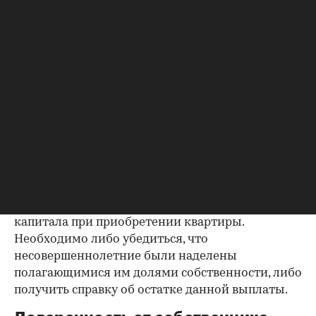
Важно убедиться в отсутствии задолженностей:
до продажи квартиры оплата «коммуналки» —
обязанность прежнего собственника. А как
проверить долги по коммунальным платежам?
Попросите его взять соответствующие справки.
Дата должна быть свежей, сверьте указанные в
них цифры с показаниями счетчиков.
Справка об использовании
маткапитала
В случае наличия у продавца детей есть
вероятность использования материнского
капитала при приобретении квартиры.
Необходимо либо убедиться, что
несовершеннолетние были наделены
полагающимися им долями собственности, либо
получить справку об остатке данной выплаты.