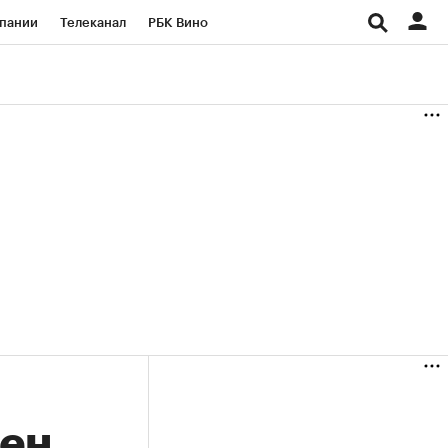
пании
Телеканал
РБК Вино
ациональные проекты
Город
аншизы
Газета
ка
Бизнес
цен