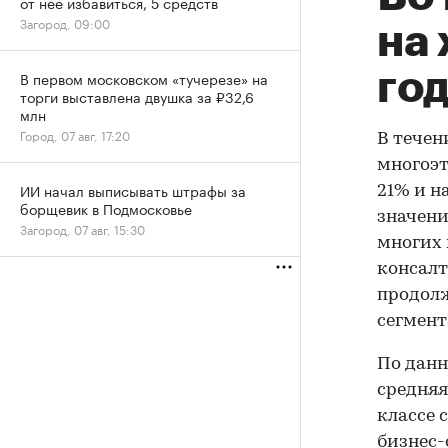
от нее избавиться, 5 средств
Загород, 09:00
на 
го
В первом московском «тучерезе» на
торги выставлена двушка за ₽32,6
млн
Город, 07 авг, 17:20
В течен
многоэт
ИИ начал выписывать штрафы за
21% и на
борщевик в Подмосковье
значени
Загород, 07 авг, 15:30
многих 
консалт
продолж
сегмент
По данн
средняя
классе с
бизнес-с