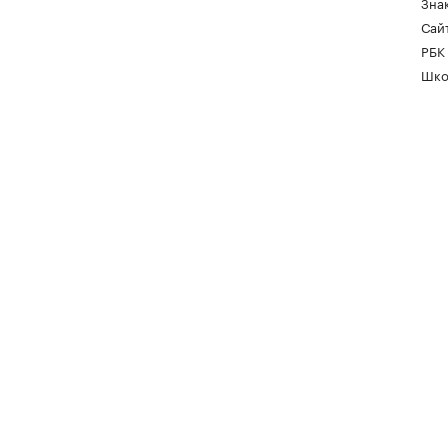
Зна
Сайт
РБК
Шко