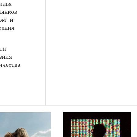
илья
рынков
ом- и
рения
сти
ения
ичества