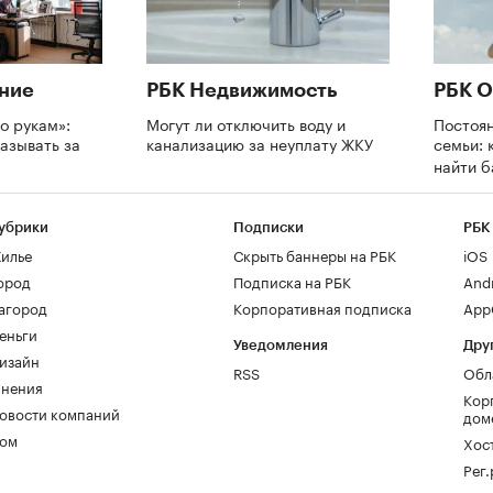
ние
РБК Недвижимость
РБК О
о рукам»:
Могут ли отключить воду и
Постоя
азывать за
канализацию за неуплату ЖКУ
семьи: 
и
найти 
убрики
Подписки
РБК
илье
Скрыть баннеры на РБК
iOS
ород
Подписка на РБК
And
агород
Корпоративная подписка
AppG
еньги
Уведомления
Дру
изайн
RSS
Обл
нения
Кор
овости компаний
дом
ом
Хос
Рег