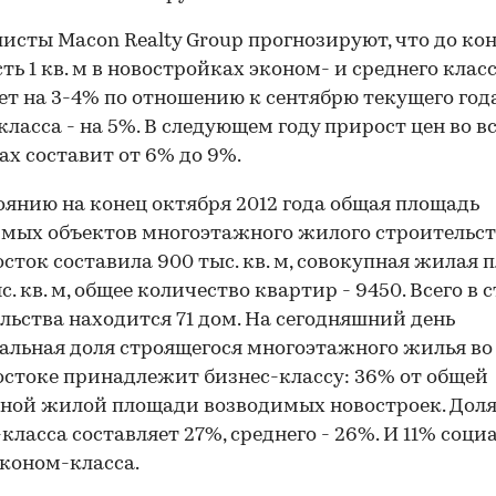
исты Macon Realty Group прогнозируют, что до кон
ть 1 кв. м в новостройках эконом- и среднего клас
ет на 3-4% по отношению к сентябрю текущего года
класса - на 5%. В следующем году прирост цен во в
ах составит от 6% до 9%.
оянию на конец октября 2012 года общая площадь
мых объектов многоэтажного жилого строительства
сток составила 900 тыс. кв. м, совокупная жилая 
с. кв. м, общее количество квартир - 9450. Всего в 
льства находится 71 дом. На сегодняшний день
льная доля строящегося многоэтажного жилья во
стоке принадлежит бизнес-классу: 36% от общей
ной жилой площади возводимых новостроек. Дол
класса составляет 27%, среднего - 26%. И 11% соци
коном-класса.