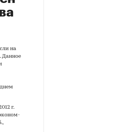
ва
сли на
м. Данное
и
еднем
012 г.
 эконом-
.,