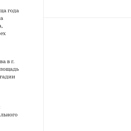
ца года
са
,
сех
 в г.
площадь
стадии
я
ального