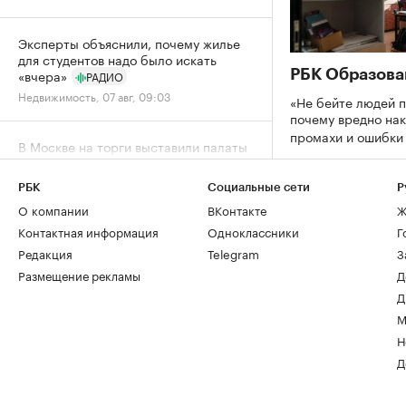
Эксперты объяснили, почему жилье
для студентов надо было искать
«вчера»
РБК Образова
РАДИО
Недвижимость, 07 авг, 09:03
«Не бейте людей п
почему вредно нак
промахи и ошибк
В Москве на торги выставили палаты
допетровской эпохи дешевле трешки
Город, 06 авг, 18:07
РБК
Социальные сети
Р
О компании
ВКонтакте
Ж
Собянин заявил о максимальном за
Контактная информация
Одноклассники
Г
пять лет темпе строительства метро
Редакция
Telegram
З
Город, 06 авг, 15:52
Размещение рекламы
Д
Д
Спрос на новостройки Москвы и
М
области снизился за год почти на
Н
20%
Д
Жилье, 06 авг, 15:39