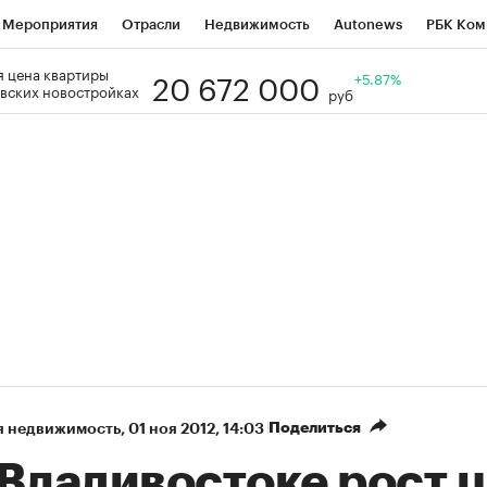
Мероприятия
Отрасли
Недвижимость
Autonews
РБК Ком
20 672 000
 цена квартиры
Образование
РБК Курсы
РБК Life
Тренды
+5.87%
Визионеры
Н
вских новостройках
руб
Дискуссионный клуб
Исследования
Кредитные рейтинги
Фр
Спецпроекты
Проверка контрагентов
Политика
Экономи
к наличной валюты
Поделиться
я недвижимость
⁠,
01 ноя 2012, 14:03
 Владивостоке рост 