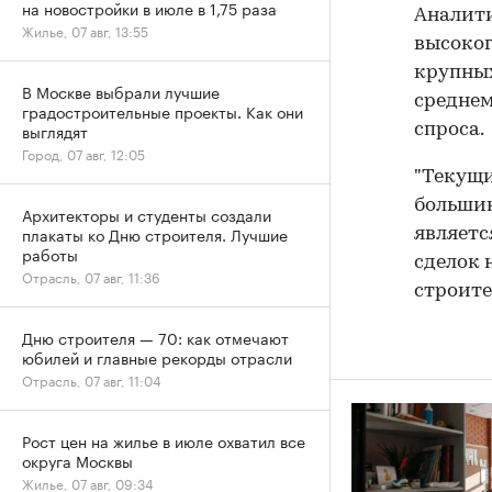
на новостройки в июле в 1,75 раза
Аналити
Жилье, 07 авг, 13:55
высоког
крупных
В Москве выбрали лучшие
среднем
градостроительные проекты. Как они
выглядят
спроса.
Город, 07 авг, 12:05
"Текущи
большин
Архитекторы и студенты создали
плакаты ко Дню строителя. Лучшие
являетс
работы
сделок 
Отрасль, 07 авг, 11:36
строите
Дню строителя — 70: как отмечают
юбилей и главные рекорды отрасли
Отрасль, 07 авг, 11:04
Рост цен на жилье в июле охватил все
округа Москвы
Жилье, 07 авг, 09:34