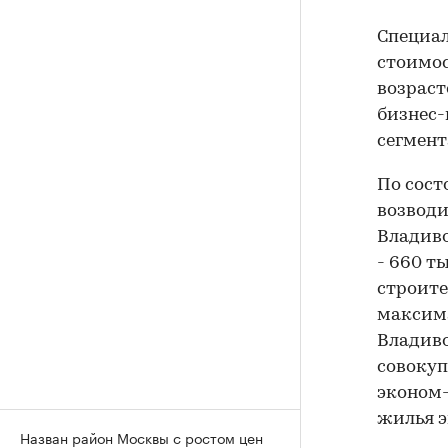
Специал
стоимос
возраст
бизнес-
сегмент
По сост
возводи
Владиво
- 660 ты
строите
максима
Владиво
совокуп
эконом-
жилья э
Назван район Москвы с ростом цен