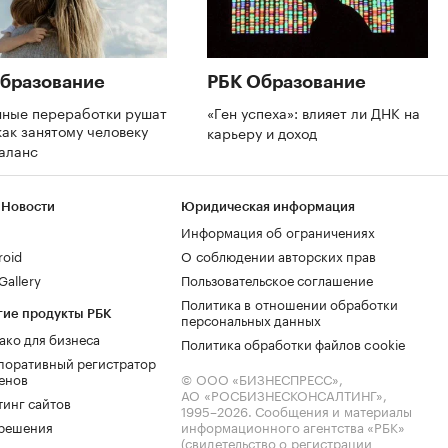
бразование
РБК Образование
нные переработки рушат
«Ген успеха»: влияет ли ДНК на
как занятому человеку
карьеру и доход
баланс
 Новости
Юридическая информация
Информация об ограничениях
roid
О соблюдении авторских прав
allery
Пользовательское соглашение
Политика в отношении обработки
гие продукты РБК
персональных данных
ако для бизнеса
Политика обработки файлов cookie
поративный регистратор
енов
© ООО «БИЗНЕСПРЕСС»,
АО «РОСБИЗНЕСКОНСАЛТИНГ»,
тинг сайтов
1995–2026
. Сообщения и материалы
.решения
информационного агентства «РБК»
(свидетельство о регистрации