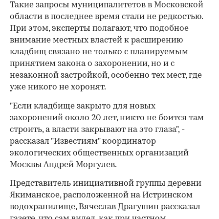
Такие запросы муниципалитетов в Московской
области в последнее время стали не редкостью.
При этом, эксперты полагают, что подобное
внимание местных властей к расширению
кладбищ связано не только с планируемым
принятием закона о захоронении, но и с
незаконной застройкой, особенно тех мест, где
уже никого не хоронят.
"Если кладбище закрыто для новых
захоронений около 20 лет, никто не боится там
строить, а власти закрывают на это глаза", -
рассказал "Известиям" координатор
экологических общественных организаций
Москвы Андрей Моргулев.
Представитель инициативной группы деревни
Якиманское, расположенной на Истринском
00:00
/
00:00
водохранилище, Вячеслав Драгушин рассказал
газете, что сам видел, как при частном