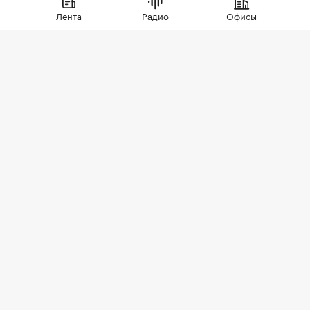
Лента
Радио
Офисы
Фото: СберСити
Советский гастроном был особым миром:
отдельно стоящее здание с центральным
входом, высокими потолками, отделами с
мясом, молоком и бакалеей. В 90-е эта система
распалась. Палатки, ларьки, кафешки, магазины
на первых этажах — облик домов и входных