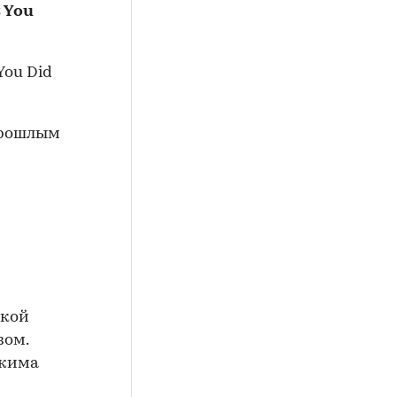
 You
 прошлым
ькой
зом.
ржима