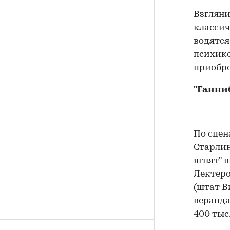
Взгляни
классич
водятся
психико
приобре
"Ганниб
По сцен
Старлин
ягнят" 
Лектеро
(штат В
веранда
400 тыс