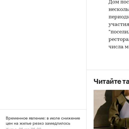
Дом пос
несколь
периоди
участия
"посели
рестора
числа м
Читайте т
Временное явление: в июле снижение
цен на жилье резко замедлилось
Жилье, 06 авг, 06:00