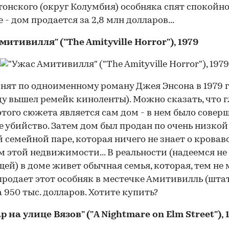
онского (округ Колумбия) особняка спят спокойно
 - дом продается за 2,8 млн долларов...
митивилля" ("The Amityville Horror"), 1979
нят по одноименному роману Джея Энсона в 1979 г
ду вышел ремейк киноленты). Можно сказать, что 
этого сюжета является сам дом - в нем было совер
е убийство. Затем дом был продан по очень низкой
 семейной паре, которая ничего не знает о кровав
 этой недвижимости... В реальности (надеемся не
ей) в доме живет обычная семья, которая, тем не м
продает этот особняк в местечке Амитивилль (шта
а 950 тыс. долларов. Хотите купить?
 на улице Вязов" ("A Nightmare on Elm Street"), 