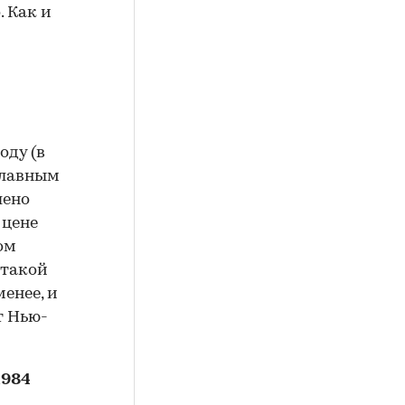
. Как и
оду (в
главным
шено
 цене
ом
 такой
енее, и
т Нью-
1984