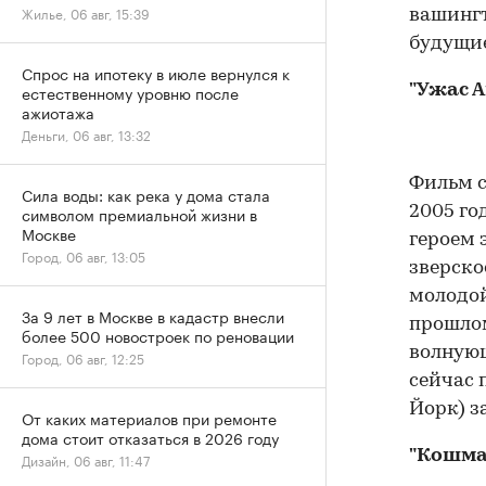
Жилье, 06 авг, 15:39
вашингт
будущие
Спрос на ипотеку в июле вернулся к
естественному уровню после
"Ужас А
ажиотажа
Деньги, 06 авг, 13:32
Фильм с
Сила воды: как река у дома стала
символом премиальной жизни в
2005 го
Москве
героем 
Город, 06 авг, 13:05
зверско
молодой
За 9 лет в Москве в кадастр внесли
прошлом
более 500 новостроек по реновации
волнующ
Город, 06 авг, 12:25
сейчас 
Йорк) з
От каких материалов при ремонте
дома стоит отказаться в 2026 году
"Кошмар
Дизайн, 06 авг, 11:47