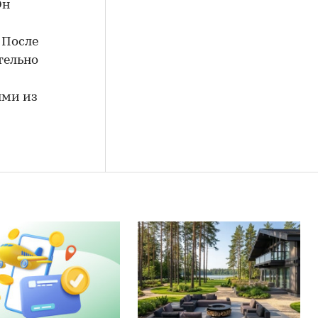
Он
 После
тельно
ями из