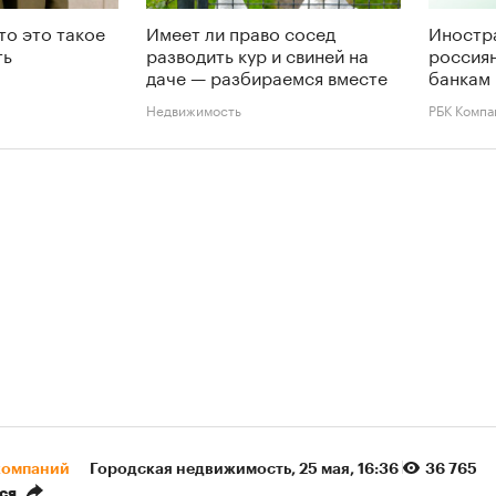
то это такое
Имеет ли право сосед
Иностр
ть
разводить кур и свиней на
россиян
даче — разбираемся вместе
банкам 
Недвижимость
РБК Компа
компаний
Городская недвижимость
⁠,
25 мая, 16:36
36 765
ся