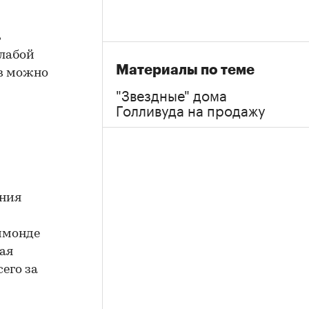
ь
слабой
Материалы по теме
ов можно
"Звездные" дома
Голливуда на продажу
ания
ичмонде
ая
его за