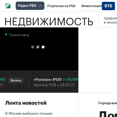
Подписка на РБК
Инвестиции
НЕДВИЖИМОСТЬ
Средняя
РБК Вино
Спорт
Школа управления
в моско
Национальные проекты
Город
Стил
Прямой эфир
Кредитные рейтинги
Франшизы
Га
Проверка контрагентов
Политика
Э
(+31,09%)
«Русагро» ₽120
Ozon ₽5
Купить
Купить
прогноз ПСБ к 26.07.27
прогноз 
Лента новостей
Городска
В Москве выбрали лучшие
До