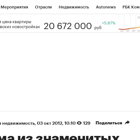
Мероприятия
Отрасли
Недвижимость
Autonews
РБК Ком
20 672 000
 цена квартиры
 РБК
РБК Образование
РБК Курсы
РБК Life
+5.87%
Тренды
Виз
вских новостройках
руб
ь
Крипто
РБК Бизнес-среда
Дискуссионный клуб
Исследо
зета
Спецпроекты СПб
Конференции СПб
Спецпроекты
кономика
Бизнес
Технологии и медиа
Финансы
Рынок на
(+88,58%)
(+32,64%)
 450
АФК «Система» ₽12
Купить
К
ПСБ к 29.07.27
прогноз БКС к 15.07.27
Поделиться
я недвижимость
⁠,
03 окт 2012, 10:10
129
ма из знаменитых