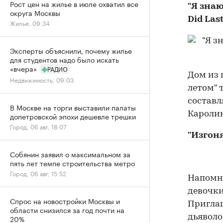
Рост цен на жилье в июле охватил все
"Я знаю
округа Москвы
Did Las
Жилье, 09:34
Эксперты объяснили, почему жилье
для студентов надо было искать
«вчера»
РАДИО
Дом из 
Недвижимость, 09:03
летом" 
составл
В Москве на торги выставили палаты
Каролин
допетровской эпохи дешевле трешки
Город, 06 авг, 18:07
"Изгоня
Собянин заявил о максимальном за
пять лет темпе строительства метро
Город, 06 авг, 15:52
Напомни
девочки
Спрос на новостройки Москвы и
Приглаш
области снизился за год почти на
дьяволо
20%