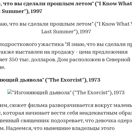
, что вы сделали прошлым летом" ("I Know What
t Summer"), 1997
подросткового ужастика "Я знаю, что вы сделали
также выставлен на продажу - цена предложения
яет 350 тыс. долларов. Дом расположен в Северной
е.
ющий дьявола" ("The Exorcist"), 1973
00:00
/
00:00
м, сюжет фильма разворачивается вокруг мален
, которая начинает вести себя неадекватным обра
енный священник подозревает, что девочка оде
м. Надеемся, что нынешние владельцы этого