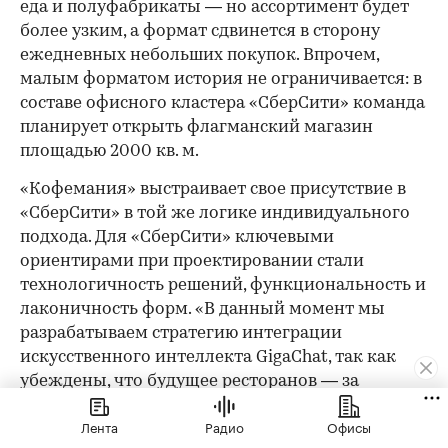
еда и полуфабрикаты — но ассортимент будет
более узким, а формат сдвинется в сторону
ежедневных небольших покупок. Впрочем,
малым форматом история не ограничивается: в
составе офисного кластера «СберСити» команда
планирует открыть флагманский магазин
площадью 2000 кв. м.
«Кофемания» выстраивает свое присутствие в
«СберСити» в той же логике индивидуального
подхода. Для «СберСити» ключевыми
ориентирами при проектировании стали
технологичность решений, функциональность и
лаконичность форм. «В данный момент мы
разрабатываем стратегию интеграции
искусственного интеллекта GigaChat, так как
убеждены, что будущее ресторанов — за
цифровизацией», — делятся планами в пресс-
Лента
Радио
Офисы
службе. Открытие в «СберСити» — логичный