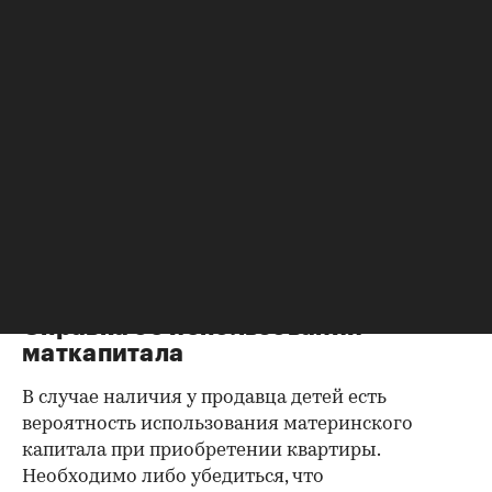
Справка об отсутствии
задолженности по коммунальным
платежам
Важно убедиться в отсутствии задолженностей:
до продажи квартиры оплата «коммуналки» —
обязанность прежнего собственника. А как
проверить долги по коммунальным платежам?
Попросите его взять соответствующие справки.
Дата должна быть свежей, сверьте указанные в
них цифры с показаниями счетчиков.
Справка об использовании
маткапитала
В случае наличия у продавца детей есть
вероятность использования материнского
капитала при приобретении квартиры.
Необходимо либо убедиться, что