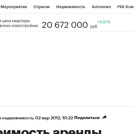
Мероприятия
Отрасли
Недвижимость
Autonews
РБК Ком
20 672 000
 цена квартиры
Образование
РБК Курсы
РБК Life
Тренды
+5.87%
Визионеры
Н
вских новостройках
руб
Дискуссионный клуб
Исследования
Кредитные рейтинги
Фр
Спецпроекты
Проверка контрагентов
Политика
Экономи
к наличной валюты
Поделиться
я недвижимость
⁠,
02 мар 2012, 10:22
оимость аренды