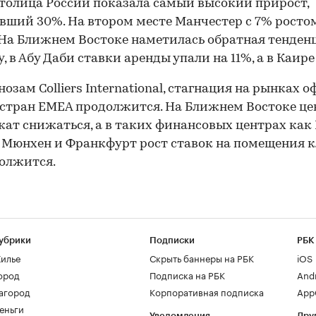
толица России показала самый высокий прирост,
вший 30%. На втором месте Манчестер с 7% росто
 На Ближнем Востоке наметилась обратная тенденц
, в Абу Даби ставки аренды упали на 11%, а в Каире 
нозам Colliers International, стагнация на рынках 
стран EMEA продолжится. На Ближнем Востоке ц
ат снижаться, а в таких финансовых центрах как 
 Мюнхен и Франкфурт рост ставок на помещения к
должится.
убрики
Подписки
РБК
илье
Скрыть баннеры на РБК
iOS
ород
Подписка на РБК
And
агород
Корпоративная подписка
AppG
еньги
Уведомления
Дру