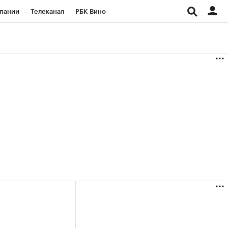
пании
Телеканал
РБК Вино
ациональные проекты
Город
аншизы
Газета
ка
Бизнес