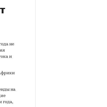
т
года не
ния
тока и
енды на
дие
м года,