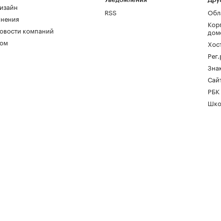
изайн
RSS
Обл
нения
Кор
овости компаний
дом
ом
Хос
Рег
Зна
Сайт
РБК
Шко