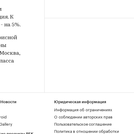
м
ия. К
- на 5%.
офисной
ены
Москва,
ласса
 Новости
Юридическая информация
Информация об ограничениях
roid
О соблюдении авторских прав
allery
Пользовательское соглашение
Политика в отношении обработки
гие продукты РБК