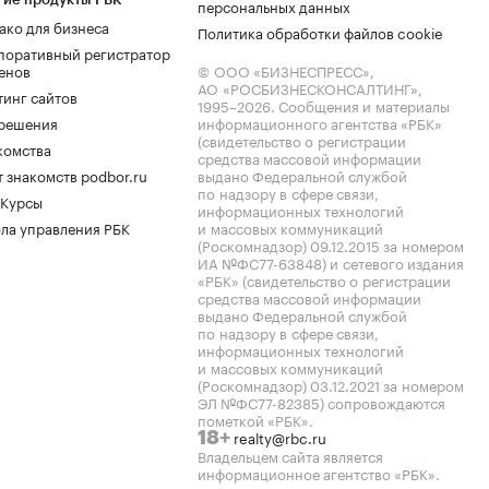
персональных данных
ако для бизнеса
Политика обработки файлов cookie
поративный регистратор
енов
© ООО «БИЗНЕСПРЕСС»,
АО «РОСБИЗНЕСКОНСАЛТИНГ»,
тинг сайтов
1995–2026
. Сообщения и материалы
.решения
информационного агентства «РБК»
(свидетельство о регистрации
комства
средства массовой информации
 знакомств podbor.ru
выдано Федеральной службой
по надзору в сфере связи,
 Курсы
информационных технологий
ла управления РБК
и массовых коммуникаций
(Роскомнадзор) 09.12.2015 за номером
ИА №ФС77-63848) и сетевого издания
«РБК» (свидетельство о регистрации
средства массовой информации
выдано Федеральной службой
по надзору в сфере связи,
информационных технологий
и массовых коммуникаций
(Роскомнадзор) 03.12.2021 за номером
ЭЛ №ФС77-82385) сопровождаются
пометкой «РБК».
realty@rbc.ru
18+
Владельцем сайта является
информационное агентство «РБК».