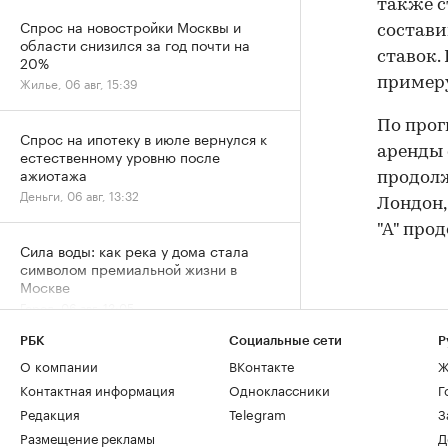
также с
Спрос на новостройки Москвы и
состави
области снизился за год почти на
ставок.
20%
Жилье, 06 авг, 15:39
примеру
По прог
Спрос на ипотеку в июле вернулся к
аренды 
естественному уровню после
ажиотажа
продолж
Деньги, 06 авг, 13:32
Лондон,
"А" про
Сила воды: как река у дома стала
символом премиальной жизни в
Москве
Город, 06 авг, 13:05
РБК
Социальные сети
Р
За 9 лет в Москве в кадастр внесли
О компании
ВКонтакте
Ж
более 500 новостроек по реновации
Контактная информация
Одноклассники
Г
Город, 06 авг, 12:25
Редакция
Telegram
З
Размещение рекламы
Д