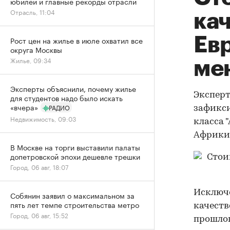
юбилей и главные рекорды отрасли
Отрасль, 11:04
ка
Ев
Рост цен на жилье в июле охватил все
округа Москвы
Жилье, 09:34
ме
Эксперты объяснили, почему жилье
Эксперт
для студентов надо было искать
«вчера»
РАДИО
зафикси
Недвижимость, 09:03
класса 
Африки
В Москве на торги выставили палаты
допетровской эпохи дешевле трешки
Город, 06 авг, 18:07
Исключе
Собянин заявил о максимальном за
пять лет темпе строительства метро
качест
Город, 06 авг, 15:52
прошлого