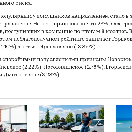
ного риска.
опулярным у домушников направлением стало в 
ворязанское. На него пришлось почти 23% всех тр
в, поступивших в компанию по итогам 8 месяцев. 
 этом неблагополучном рейтинге занимает Горько
7,40%), третье - Ярославское (13,89%).
 спокойными направлениями признаны Новориж
 Киевское (2,22%), Носовихинское (2,78%), Егорьевск
 и Дмитровское (3,28%).
00:00
/
00:00