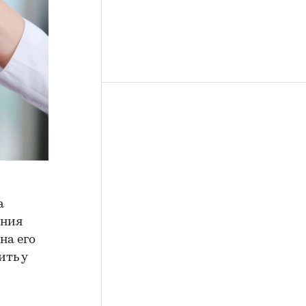
а
ения
на его
ить у