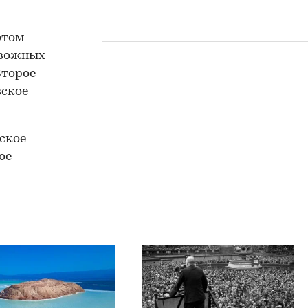
этом
евожных
Второе
вское
ское
ое