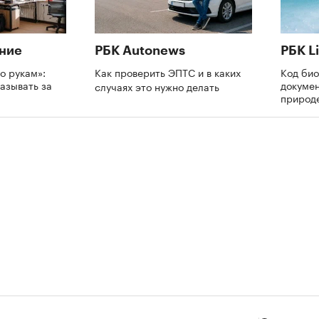
ние
РБК Autonews
РБК Li
о рукам»:
Как проверить ЭПТС и в каких
Код би
азывать за
докумен
случаях это нужно делать
природе
и