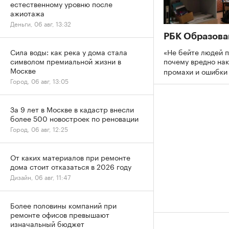
естественному уровню после
ажиотажа
Деньги, 06 авг, 13:32
РБК Образова
«Не бейте людей п
Сила воды: как река у дома стала
почему вредно нак
символом премиальной жизни в
Москве
промахи и ошибк
Город, 06 авг, 13:05
За 9 лет в Москве в кадастр внесли
более 500 новостроек по реновации
Город, 06 авг, 12:25
От каких материалов при ремонте
дома стоит отказаться в 2026 году
Дизайн, 06 авг, 11:47
Более половины компаний при
ремонте офисов превышают
изначальный бюджет