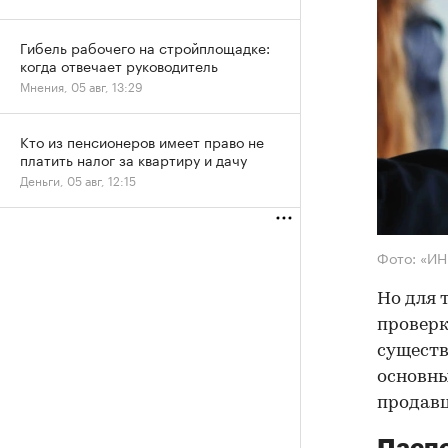
Гибель рабочего на стройплощадке:
когда отвечает руководитель
Мнения, 05 авг, 13:29
Кто из пенсионеров имеет право не
платить налог за квартиру и дачу
Деньги, 05 авг, 12:15
Фото: «И
Но для 
проверк
существ
основны
продав
Паспо