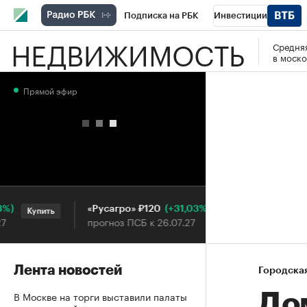
Подписка на РБК
Инвестиции
НЕДВИЖИМОСТЬ
Средняя
РБК Вино
Спорт
Школа управления
в моско
Национальные проекты
Город
Стил
Прямой эфир
Кредитные рейтинги
Франшизы
Га
Проверка контрагентов
Политика
Э
(+31,03%)
«Русагро» ₽120
Ozon ₽
Купить
Купить
прогноз ПСБ к 26.07.27
прогноз 
Лента новостей
Городска
В Москве на торги выставили палаты
До