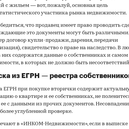
й с жильем — вот, пожалуй, основная цель
татистического участника рынка недвижимости.
00:00
/
00:00
бедиться, что продавец имеет право проводить сд
рждающие это документы могут быть различными
р договор купли-продажи, дарения, передачи
изация), свидетельство о праве на наследство. В л
в них содержатся данные о собственниках и самом
мости, в которых не должно быть несоответствий
ка из ЕГРН — реестра собственнико
 ЕГРН при покупке вторички содержит актуальн
цию о квартире и ее собственниках, не поленитес
 ее с данными из прочих документов. Несовпаден
 более углубленной проверке.
ечают в «ИНКОМ-Недвижимости», если в выписке