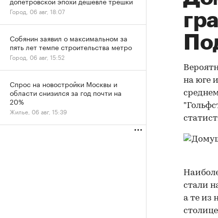
допетровской эпохи дешевле трешки
Город, 06 авг, 18:07
гра
По
Собянин заявил о максимальном за
пять лет темпе строительства метро
Город, 06 авг, 15:52
Вероятн
на юге 
Спрос на новостройки Москвы и
области снизился за год почти на
среднем
20%
"Гольфс
Жилье, 06 авг, 15:39
статист
Наиболе
стали н
а те из
столице