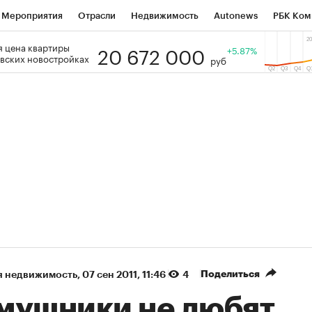
Мероприятия
Отрасли
Недвижимость
Autonews
РБК Ком
20 672 000
 цена квартиры
 РБК
РБК Образование
РБК Курсы
РБК Life
+5.87%
Тренды
Виз
вских новостройках
руб
ь
Крипто
РБК Бизнес-среда
Дискуссионный клуб
Исследо
зета
Спецпроекты СПб
Конференции СПб
Спецпроекты
кономика
Бизнес
Технологии и медиа
Финансы
Рынок на
(+87,41%)
(+30,19%)
5 450
АФК «Система» ₽12
Купить
Ку
ПСБ к 29.07.27
прогноз БКС к 15.07.27
Поделиться
я недвижимость
⁠,
07 сен 2011, 11:46
4
мушники не любят