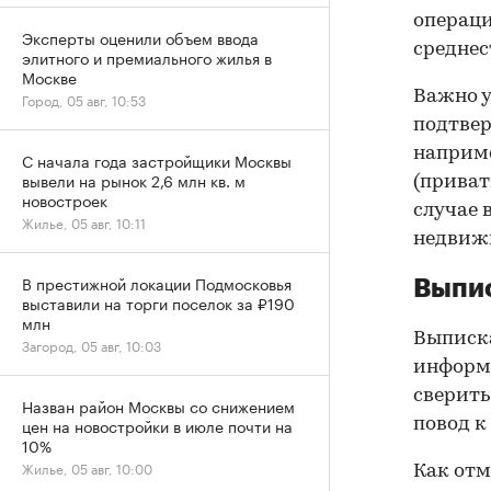
операци
Эксперты оценили объем ввода
среднес
элитного и премиального жилья в
Москве
Важно у
Город, 05 авг, 10:53
подтве
наприме
С начала года застройщики Москвы
вывели на рынок 2,6 млн кв. м
(приват
новостроек
случае 
Жилье, 05 авг, 10:11
недвижи
В престижной локации Подмосковья
Выпис
выставили на торги поселок за ₽190
млн
Выписка
Загород, 05 авг, 10:03
информа
сверить
Назван район Москвы со снижением
цен на новостройки в июле почти на
повод к
10%
Жилье, 05 авг, 10:00
Как отм