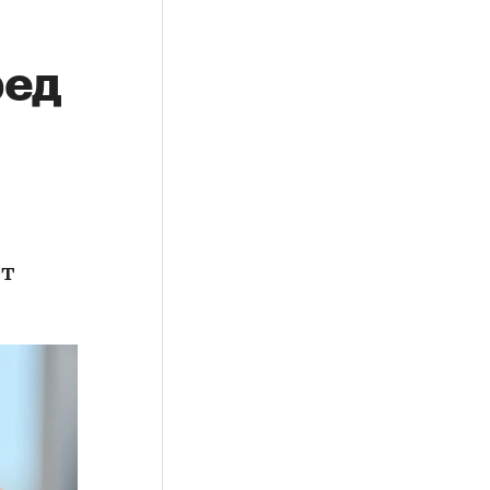
ред
ет