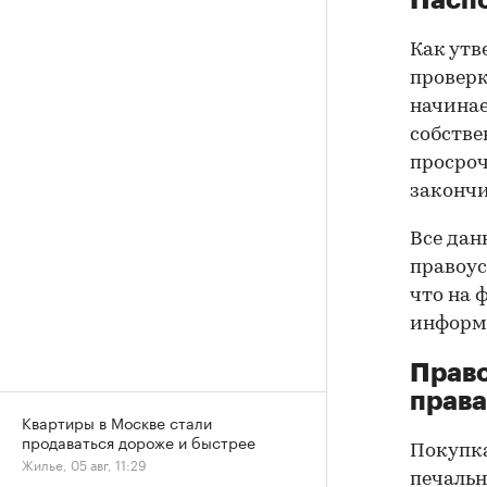
Как утв
проверк
начинае
собстве
просроч
закончи
Все дан
правоус
что на 
информа
Прав
права
Квартиры в Москве стали
продаваться дороже и быстрее
Покупк
Жилье, 05 авг, 11:29
печальн