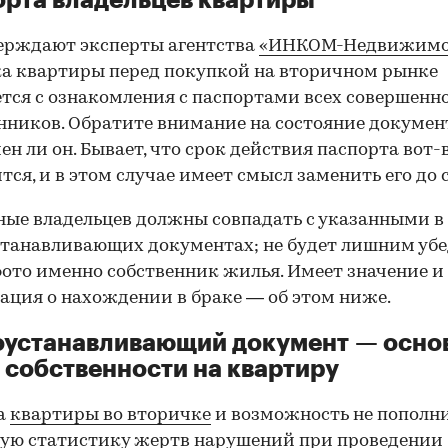
ерждают эксперты агентства
«ИНКОМ-Недвижимо
а квартиры перед покупкой на вторичном рынке
тся с ознакомления с паспортами всех совершенн
нников. Обратите внимание на состояние документ
ен ли он. Бывает, что срок действия паспорта вот-
тся, и в этом случае имеет смысл заменить его до 
ные владельцев должны совпадать с указанными в
танавливающих документах; не будет лишним убе
фото именно собственник жилья. Имеет значение и
ция о нахождении в браке — об этом ниже.
оустанавливающий документ — осно
 собственности на квартиру
а
квартиры во вторичке
и возможность не пополн
ую статистику жертв нарушений при проведении