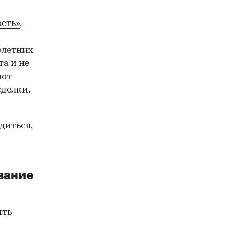
сть»
,
олетних
а и не
вот
сделки.
диться,
вание
ить