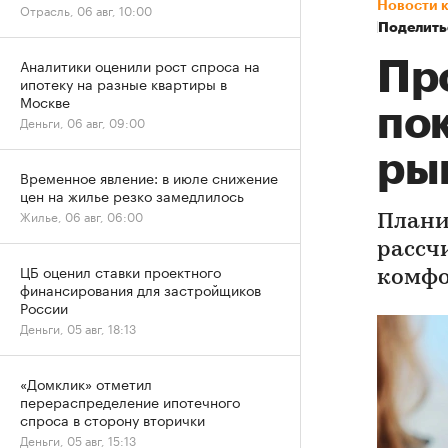
Новости 
Отрасль, 06 авг, 10:00
Поделить
Аналитики оценили рост спроса на
Пр
ипотеку на разные квартиры в
Москве
по
Деньги, 06 авг, 09:00
ры
Временное явление: в июле снижение
цен на жилье резко замедлилось
Жилье, 06 авг, 06:00
Плани
рассч
ЦБ оценил ставки проектного
комфо
финансирования для застройщиков
России
Деньги, 05 авг, 18:13
«Домклик» отметил
перераспределение ипотечного
спроса в сторону вторички
Деньги, 05 авг, 15:13