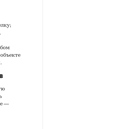
елку;
,
юбом
 объекте
.
в
ую
ь
ие —