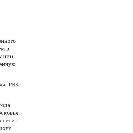
енного
ем в
пании
венную
года
сковья,
зости к
 зоне