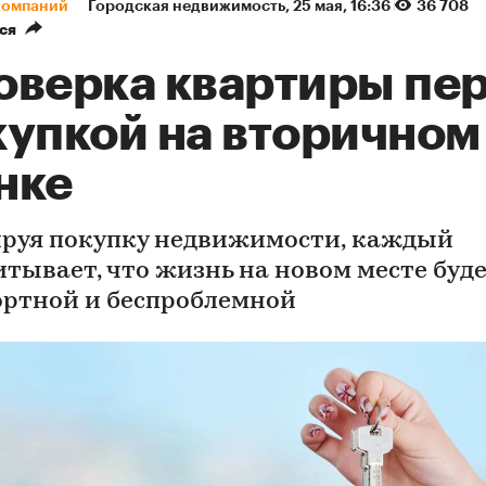
компаний
Городская недвижимость
⁠,
25 мая, 16:36
36 708
ся
оверка квартиры пе
купкой на вторичном
нке
руя покупку недвижимости, каждый
итывает, что жизнь на новом месте буд
ртной и беспроблемной