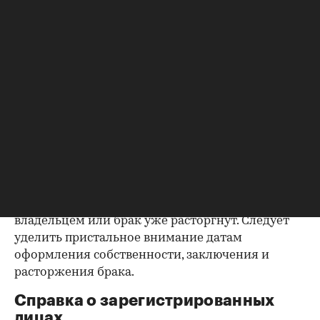
выписке имеются сведения об обременениях на
квартиру (ипотека, арест и т.д.), следует
запросить у продавца дополнительные
документы, например о выплате ипотеки, чтобы
убедиться в отсутствии препятствий к сделке.
Согласие второй половины на
продажу
Если жилье приобреталось в браке, необходимо
будет получить согласие второго супруга на
продажу, причем даже если он в
правоустанавливающем документе не числится
владельцем или брак уже расторгнут. Следует
уделить пристальное внимание датам
оформления собственности, заключения и
расторжения брака.
Справка о зарегистрированных
лицах