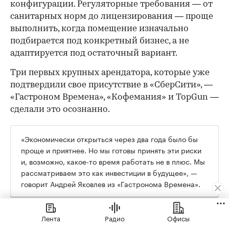
конфигурации. Регуляторные требования — от
санитарных норм до лицензирования — проще
выполнить, когда помещение изначально
подбирается под конкретный бизнес, а не
адаптируется под остаточный вариант.
Три первых крупных арендатора, которые уже
подтвердили свое присутствие в «СберСити», —
«Гастроном Времена», «Кофемания» и TopGun —
сделали это осознанно.
«Экономически открыться через два года было бы
проще и приятнее. Но мы готовы принять эти риски
и, возможно, какое-то время работать не в плюс. Мы
рассматриваем это как инвестиции в будущее», —
говорит Андрей Яковлев из «Гастронома Времена».
Их формат в «СберСити» кардинально
Лента
Радио
Офисы
отличается от флагманского: там 2000 кв. м и