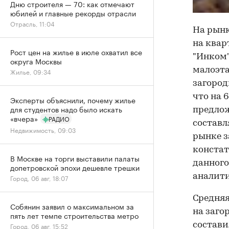
Дню строителя — 70: как отмечают
юбилей и главные рекорды отрасли
Отрасль, 11:04
На рынк
на квар
Рост цен на жилье в июле охватил все
"Инком"
округа Москвы
малоэта
Жилье, 09:34
загород
что на 
Эксперты объяснили, почему жилье
для студентов надо было искать
предлож
«вчера»
РАДИО
составл
Недвижимость, 09:03
рынке з
констат
В Москве на торги выставили палаты
данного
допетровской эпохи дешевле трешки
аналити
Город, 06 авг, 18:07
Средняя
Собянин заявил о максимальном за
на заго
пять лет темпе строительства метро
состави
Город, 06 авг, 15:52