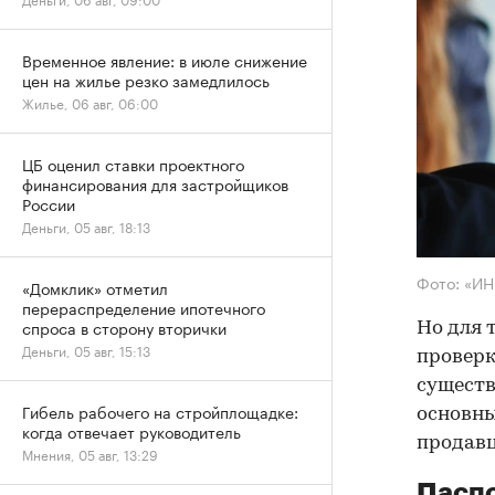
Временное явление: в июле снижение
цен на жилье резко замедлилось
Жилье, 06 авг, 06:00
ЦБ оценил ставки проектного
финансирования для застройщиков
России
Деньги, 05 авг, 18:13
Фото: «И
«Домклик» отметил
перераспределение ипотечного
спроса в сторону вторички
Но для 
Деньги, 05 авг, 15:13
проверк
существ
Гибель рабочего на стройплощадке:
основны
когда отвечает руководитель
продав
Мнения, 05 авг, 13:29
Паспо