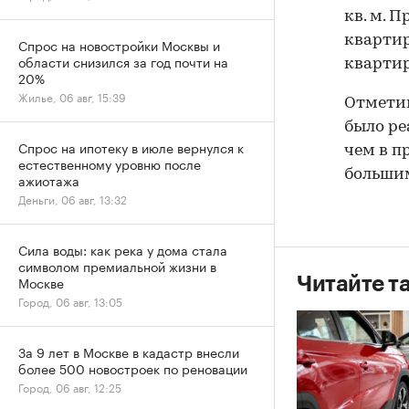
кв. м. 
квартир
Спрос на новостройки Москвы и
области снизился за год почти на
квартира
20%
Жилье, 06 авг, 15:39
Отметим
было ре
Спрос на ипотеку в июле вернулся к
чем в п
естественному уровню после
большим
ажиотажа
Деньги, 06 авг, 13:32
Сила воды: как река у дома стала
символом премиальной жизни в
Москве
Читайте т
Город, 06 авг, 13:05
За 9 лет в Москве в кадастр внесли
более 500 новостроек по реновации
Город, 06 авг, 12:25