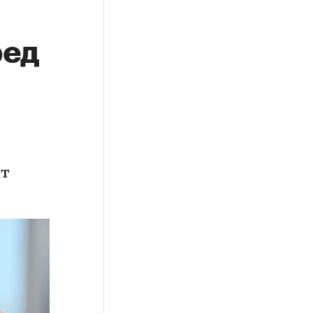
ред
ет