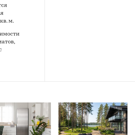
тся
ая
кв. м.
жимости
матов,
с