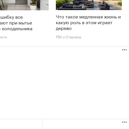
Что такое медленная жизнь и
ошибку все
какую роль в этом играет
ают при мытье
дерево
 холодильника
ость
РБК и Старквуд