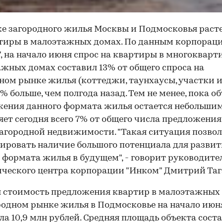
е загородного жилья Москвы и Подмосковья расте
тиры в малоэтажных домах. По данным корпорац
, на начало июня спрос на квартиры в многоквар
жных домах составил 13% от общего спроса на
ном рынке жилья (коттеджи, таунхаусы, участки и т
6% больше, чем полгода назад. Тем не менее, пока о
ения данного формата жилья остается небольши
яет сегодня всего 7% от общего числа предложения
агородной недвижимости. "Такая ситуация позвол
ировать наличие большого потенциала для разви
 формата жилья в будущем", - говорит руководите
ческого центра корпорации "Инком" Дмитрий Таг
 стоимость предложения квартир в малоэтажных
родном рынке жилья в Подмосковье на начало июн
ла 10,9 млн рублей. Средняя площадь объекта сост