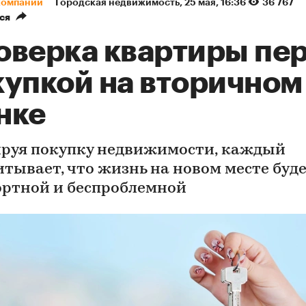
компаний
Городская недвижимость
⁠,
25 мая, 16:36
36 767
ся
оверка квартиры пе
купкой на вторичном
нке
руя покупку недвижимости, каждый
итывает, что жизнь на новом месте буд
ртной и беспроблемной