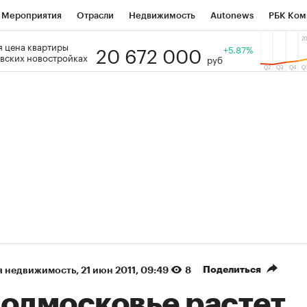
Мероприятия
Отрасли
Недвижимость
Autonews
РБК Ком
20 672 000
 цена квартиры
 РБК
РБК Образование
РБК Курсы
РБК Life
+5.87%
Тренды
Виз
вских новостройках
руб
ь
Крипто
РБК Бизнес-среда
Дискуссионный клуб
Исследо
зета
Спецпроекты СПб
Конференции СПб
Спецпроекты
кономика
Бизнес
Технологии и медиа
Финансы
Рынок на
(+38,24%)
(+31,2%)
 ₽1 400
«Русагро» ₽120
Купить
Куп
SberCIB к 27.07.27
прогноз ПСБ к 26.07.27
Поделиться
я недвижимость
⁠,
21 июн 2011, 09:49
8
Подмосковье растет