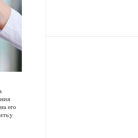
а
ения
на его
ить у