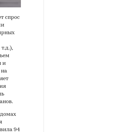
т спрос
ии
тирных
.д.),
бъем
м и
 на
яет
тия
ль
анов.
 домах
я
авила 94