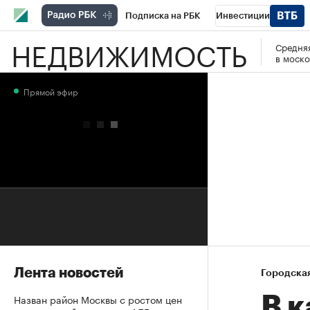
Подписка на РБК
Инвестиции
НЕДВИЖИМОСТЬ
Средняя
РБК Вино
Спорт
Школа управления
в моско
Национальные проекты
Город
Стил
Прямой эфир
Кредитные рейтинги
Франшизы
Га
Проверка контрагентов
Политика
Э
Лента новостей
Городска
Назван район Москвы с ростом цен
В к