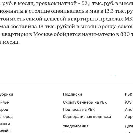
. руб. в месяц, трехкомнатной - 52,1 тыс. руб. в меся
комнаты в столице оценивалась в мае в 13,3 тыс. ру
Стоимость самой дешевой квартиры в пределах М
мая составила 18 тыс. рублей в месяц. Аренда само
 квартиры в Москве обойдется нанимателю в 830 
в месяц.
убрики
Подписки
РБК
илье
Скрыть баннеры на РБК
iOS
ород
Подписка на РБК
And
агород
Корпоративная подписка
AppG
еньги
Уведомления
Дру
изайн