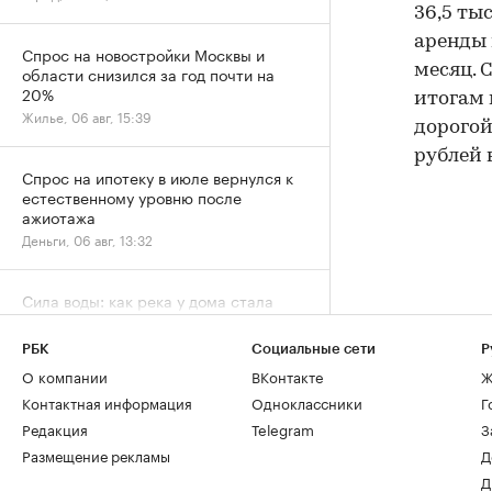
36,5 тыс
аренды 
Спрос на новостройки Москвы и
месяц. 
области снизился за год почти на
20%
итогам 
Жилье, 06 авг, 15:39
дорогой
рублей 
Спрос на ипотеку в июле вернулся к
естественному уровню после
ажиотажа
Деньги, 06 авг, 13:32
Сила воды: как река у дома стала
символом премиальной жизни в
Москве
РБК
Социальные сети
Р
Город, 06 авг, 13:05
О компании
ВКонтакте
Ж
Контактная информация
Одноклассники
Г
За 9 лет в Москве в кадастр внесли
Редакция
Telegram
З
более 500 новостроек по реновации
Размещение рекламы
Д
Город, 06 авг, 12:25
Д