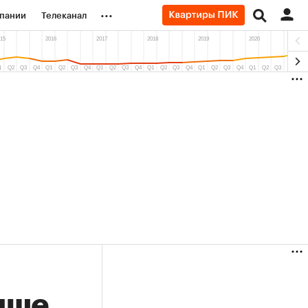
...
пании
Телеканал
ионеры
вания
личной валюты
чше