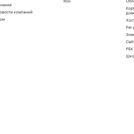
RSS
Обл
нения
Кор
овости компаний
дом
ом
Хос
Рег
Зна
Сайт
РБК
Шко