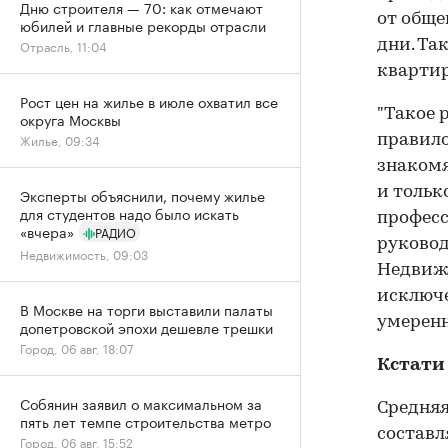
Дню строителя — 70: как отмечают
от обще
юбилей и главные рекорды отрасли
Отрасль, 11:04
дни. Та
кварти
Рост цен на жилье в июле охватил все
"Такое 
округа Москвы
Жилье, 09:34
правило
знакомя
и тольк
Эксперты объяснили, почему жилье
для студентов надо было искать
професс
«вчера»
РАДИО
руковод
Недвижимость, 09:03
Недвижи
исключе
В Москве на торги выставили палаты
умеренн
допетровской эпохи дешевле трешки
Город, 06 авг, 18:07
Кстати
Собянин заявил о максимальном за
Средняя
пять лет темпе строительства метро
составл
Город, 06 авг, 15:52