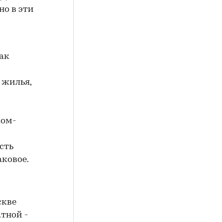
о в эти
как
 жилья,
ком-
сть
аковое.
скве
атной -