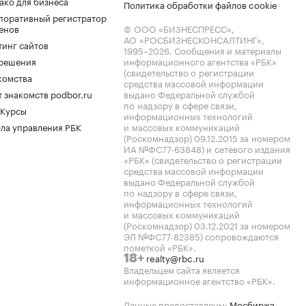
ако для бизнеса
Политика обработки файлов cookie
поративный регистратор
енов
© ООО «БИЗНЕСПРЕСС»,
АО «РОСБИЗНЕСКОНСАЛТИНГ»,
тинг сайтов
1995–2026
. Сообщения и материалы
.решения
информационного агентства «РБК»
(свидетельство о регистрации
комства
средства массовой информации
 знакомств podbor.ru
выдано Федеральной службой
по надзору в сфере связи,
 Курсы
информационных технологий
ла управления РБК
и массовых коммуникаций
(Роскомнадзор) 09.12.2015 за номером
ИА №ФС77-63848) и сетевого издания
«РБК» (свидетельство о регистрации
средства массовой информации
выдано Федеральной службой
по надзору в сфере связи,
информационных технологий
и массовых коммуникаций
(Роскомнадзор) 03.12.2021 за номером
ЭЛ №ФС77-82385) сопровождаются
пометкой «РБК».
realty@rbc.ru
18+
Владельцем сайта является
информационное агентство «РБК».
Данные предоставлены:
Мосбиржа
,