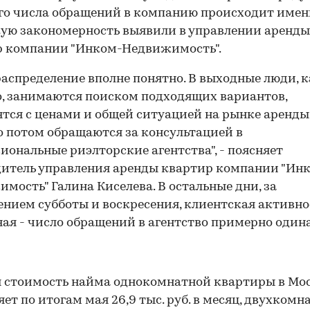
го числа обращений в компанию происходит именн
кую закономерность выявили в управлении аренды
р компании "Инком-Недвижимость".
распределение вполне понятно. В выходные люди, 
, занимаются поиском подходящих вариантов,
тся с ценами и общей ситуацией на рынке аренды
о потом обращаются за консультацией в
иональные риэлторские агентства", - поясняет
итель управления аренды квартир компании "Ин
мость" Галина Киселева. В остальные дни, за
нием субботы и воскресения, клиентская активно
ая - число обращений в агентство примерно один
 стоимость найма однокомнатной квартиры в Мо
яет по итогам мая 26,9 тыс. руб. в месяц, двухкомн