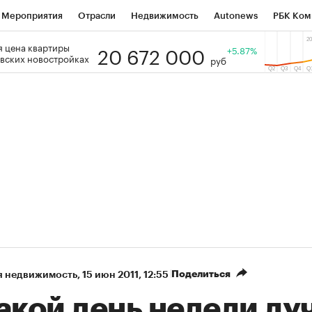
Мероприятия
Отрасли
Недвижимость
Autonews
РБК Ком
20 672 000
 цена квартиры
 РБК
РБК Образование
РБК Курсы
РБК Life
+5.87%
Тренды
Виз
вских новостройках
руб
ь
Крипто
РБК Бизнес-среда
Дискуссионный клуб
Исследо
зета
Спецпроекты СПб
Конференции СПб
Спецпроекты
кономика
Бизнес
Технологии и медиа
Финансы
Рынок на
Поделиться
я недвижимость
⁠,
15 июн 2011, 12:55
акой день недели лу