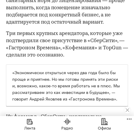
санитарных норм до лицензирования — проще
выполнить, когда помещение изначально
подбирается под конкретный бизнес, а не
адаптируется под остаточный вариант.
Три первых крупных арендатора, которые уже
подтвердили свое присутствие в «СберСити», —
«Гастроном Времена», «Кофемания» и TopGun —
сделали это осознанно.
«Экономически открыться через два года было бы
проще и приятнее. Но мы готовы принять эти риски
и, возможно, какое-то время работать не в плюс. Мы
рассматриваем это как инвестиции в будущее», —
говорит Андрей Яковлев из «Гастронома Времена».
Их формат в «СберСити» кардинально
отличается от флагманского: там 2000 кв. м и
Лента
Радио
Офисы
трафик с проездной трассы, здесь — 170 кв. м и