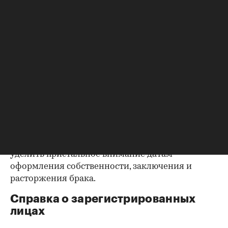
квартиру (ипотека, арест и т.д.), следует
запросить у продавца дополнительные
документы, например о выплате ипотеки, чтобы
убедиться в отсутствии препятствий к сделке.
Согласие второй половины на
продажу
Если жилье приобреталось в браке, необходимо
будет получить согласие второго супруга на
продажу, причем даже если он в
правоустанавливающем документе не числится
владельцем или брак уже расторгнут. Следует
уделить пристальное внимание датам
оформления собственности, заключения и
расторжения брака.
Справка о зарегистрированных
лицах