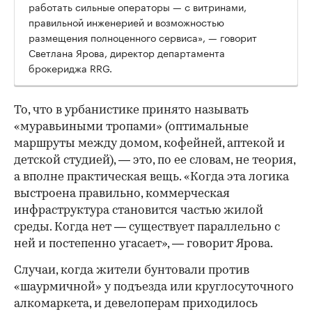
работать сильные операторы — с витринами,
правильной инженерией и возможностью
размещения полноценного сервиса», — говорит
Светлана Ярова, директор департамента
брокериджа RRG.
00:00
/
00:00
То, что в урбанистике принято называть
«муравьиными тропами» (оптимальные
маршруты между домом, кофейней, аптекой и
детской студией), — это, по ее словам, не теория,
а вполне практическая вещь. «Когда эта логика
выстроена правильно, коммерческая
инфраструктура становится частью жилой
среды. Когда нет — существует параллельно с
ней и постепенно угасает», — говорит Ярова.
Случаи, когда жители бунтовали против
«шаурмичной» у подъезда или круглосуточного
алкомаркета, и девелоперам приходилось