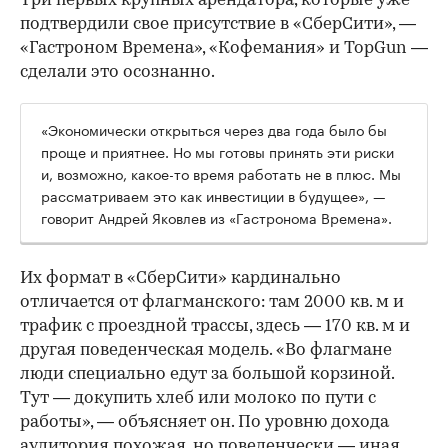
Три первых крупных арендатора, которые уже
подтвердили свое присутствие в «СберСити», —
«Гастроном Времена», «Кофемания» и TopGun —
сделали это осознанно.
«Экономически открыться через два года было бы
проще и приятнее. Но мы готовы принять эти риски
и, возможно, какое-то время работать не в плюс. Мы
рассматриваем это как инвестиции в будущее», —
говорит Андрей Яковлев из «Гастронома Времена».
Их формат в «СберСити» кардинально
отличается от флагманского: там 2000 кв. м и
трафик с проездной трассы, здесь — 170 кв. м и
другая поведенческая модель. «Во флагмане
люди специально едут за большой корзиной.
Тут — докупить хлеб или молоко по пути с
работы», — объясняет он. По уровню дохода
аудитория похожая, но поведенчески — иная.