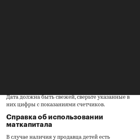
выписки из домовой книги — это даст
возможность убедиться, что вы не получите в
нагрузку жильцов, имеющих право пользования.
Справка об отсутствии
задолженности по коммунальным
платежам
Важно убедиться в отсутствии задолженностей:
до продажи квартиры оплата «коммуналки» —
обязанность прежнего собственника. А как
проверить долги по коммунальным платежам?
Попросите его взять соответствующие справки.
Дата должна быть свежей, сверьте указанные в
них цифры с показаниями счетчиков.
Справка об использовании
маткапитала
В случае наличия у продавца детей есть