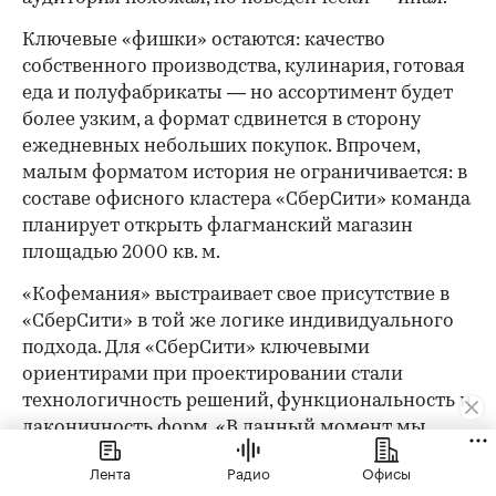
Ключевые «фишки» остаются: качество
собственного производства, кулинария, готовая
еда и полуфабрикаты — но ассортимент будет
более узким, а формат сдвинется в сторону
ежедневных небольших покупок. Впрочем,
малым форматом история не ограничивается: в
составе офисного кластера «СберСити» команда
планирует открыть флагманский магазин
площадью 2000 кв. м.
«Кофемания» выстраивает свое присутствие в
«СберСити» в той же логике индивидуального
подхода. Для «СберСити» ключевыми
ориентирами при проектировании стали
технологичность решений, функциональность и
лаконичность форм. «В данный момент мы
разрабатываем стратегию интеграции
Лента
Радио
Офисы
искусственного интеллекта GigaChat, так как