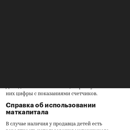
выписки из домовой книги — это даст
возможность убедиться, что вы не получите в
нагрузку жильцов, имеющих право пользования.
Справка об отсутствии
задолженности по коммунальным
платежам
Важно убедиться в отсутствии задолженностей:
до продажи квартиры оплата «коммуналки» —
обязанность прежнего собственника. А как
проверить долги по коммунальным платежам?
Попросите его взять соответствующие справки.
Дата должна быть свежей, сверьте указанные в
них цифры с показаниями счетчиков.
Справка об использовании
маткапитала
В случае наличия у продавца детей есть