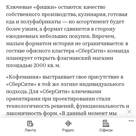
Ключевые «фишки» остаются: качество
собственного производства, кулинария, готовая
еда и полуфабрикаты — но ассортимент будет
более узким, а формат сдвинется в сторону
ежедневных небольших покупок. Впрочем,
малым форматом история не ограничивается: в
составе офисного кластера «СберСити» команда
планирует открыть флагманский магазин
площадью 2000 кв. м.
«Кофемания» выстраивает свое присутствие в
«СберСити» в той же логике индивидуального
подхода. Для «СберСити» ключевыми
ориентирами при проектировании стали
технологичность решений, функциональность и
лаконичность форм. «В данный момент мы
разрабатываем стратегию интеграции
искусственного интеллекта GigaChat, так как
Лента
Радио
Офисы
убеждены, что будущее ресторанов — за