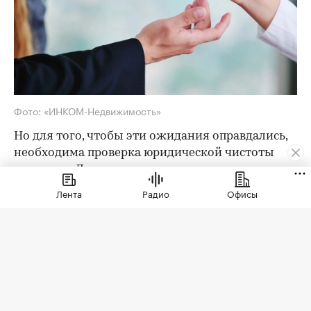
Фото: «ИНКОМ-Недвижимость»
Но для того, чтобы эти ожидания оправдались,
необходима проверка юридической чистоты
квартиры. Для ее проведения существует
определенный чек-лист; давайте остановимся
Лента
Радио
Офисы
на его основных пунктах. Итак, какие
документы следует попросить у продавца?
Паспорта владельцев квартиры
Как утверждают эксперты агентства
«ИНКОМ-
Недвижимость»
, проверка квартиры перед
покупкой на вторичном рынке начинается с