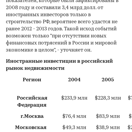
показателей, которые были зафиксированы в
2008 году и составили 3,4 млрд долл. от
иностранных инвесторов только в
строительство РФ, вероятнее всего удастся не
ранее 2012 - 2013 годов. Такой исход событий
возможен только "при отсутствии новых
финансовых потрясений в России и мировой
экономике в целом", - уточняет он.
Иностранные инвестиции в российский
рынок недвижимости
Регион
2004
2005
Российская
$233,9 млн
$228,3 млн
$
Федерация
г.Москва
$76,4 млн
$83,9 млн
$
Московская
$49,3 млн
$38,9 млн
$