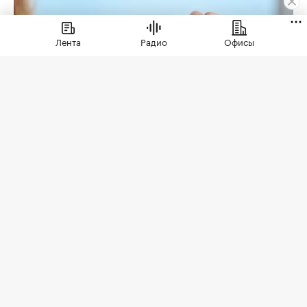
Лента
Радио
Офисы
Фото: «ИНКОМ-Недвижимость»
Но для того, чтобы эти ожидания оправдались,
необходима проверка юридической чистоты
квартиры. Для ее проведения существует
определенный чек-лист; давайте остановимся
на его основных пунктах. Итак, какие
документы следует попросить у продавца?