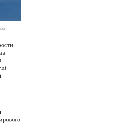
ажи
рости
на
0
са!
й
и
мирового