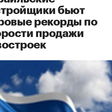
стройщики бьют
ровые рекорды по
орости продажи
востроек