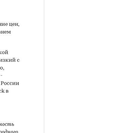
ие цен,
внем
кой
изкий с
о,
-
 России
k в
мость
родного