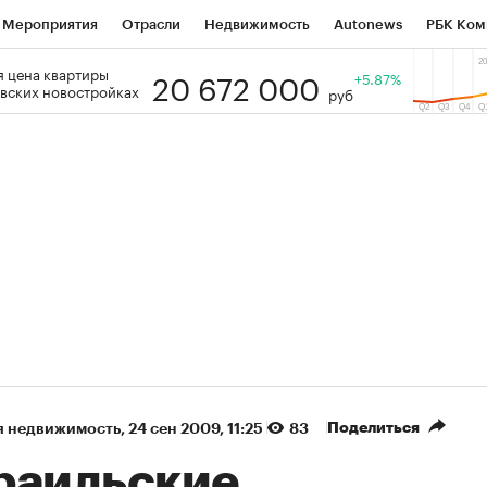
Мероприятия
Отрасли
Недвижимость
Autonews
РБК Ком
20 672 000
 цена квартиры
 РБК
РБК Образование
РБК Курсы
РБК Life
+5.87%
Тренды
Виз
вских новостройках
руб
ь
Крипто
РБК Бизнес-среда
Дискуссионный клуб
Исследо
зета
Спецпроекты СПб
Конференции СПб
Спецпроекты
кономика
Бизнес
Технологии и медиа
Финансы
Рынок на
(+89,2%)
(+32,67%)
 450
АФК «Система» ₽12
Купить
Куп
СБ к 29.07.27
прогноз БКС к 15.07.27
Поделиться
я недвижимость
⁠,
24 сен 2009, 11:25
83
раильские