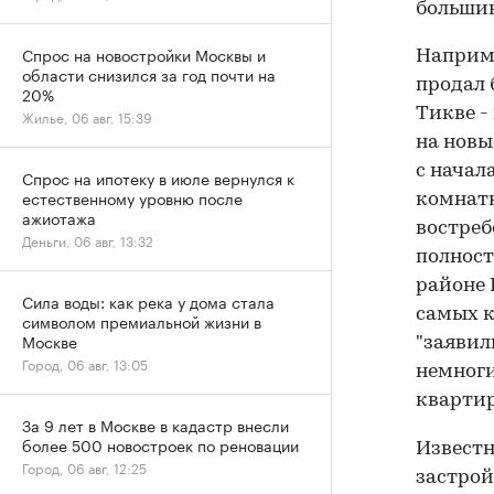
большин
Спрос на новостройки Москвы и
Наприме
области снизился за год почти на
продал 
20%
Тикве -
Жилье, 06 авг, 15:39
на новы
с начал
Спрос на ипотеку в июле вернулся к
естественному уровню после
комнат
ажиотажа
востреб
Деньги, 06 авг, 13:32
полност
районе 
Сила воды: как река у дома стала
самых к
символом премиальной жизни в
Москве
"заявил
Город, 06 авг, 13:05
немноги
квартир
За 9 лет в Москве в кадастр внесли
более 500 новостроек по реновации
Известн
Город, 06 авг, 12:25
застрой