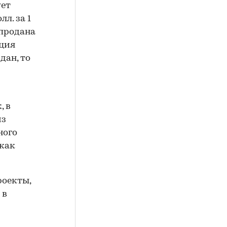
ует
л. за 1
 продана
пция
дан, то
, в
из
ного
 как
роекты,
 в