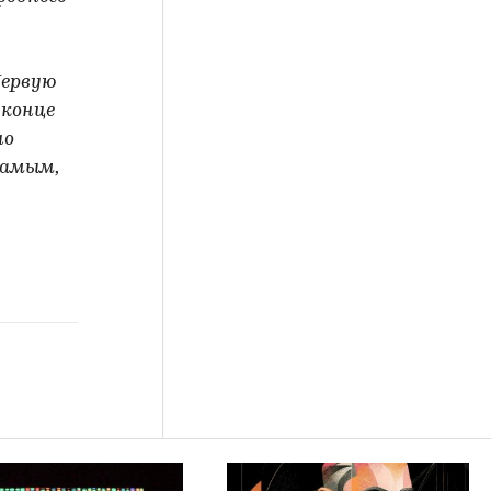
Первую
 конце
но
самым,