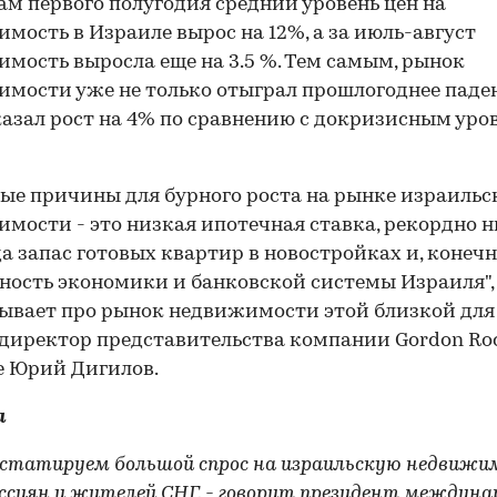
ам первого полугодия средний уровень цен на
мость в Израиле вырос на 12%, а за июль-август
мость выросла еще на 3.5 %. Тем самым, рынок
мости уже не только отыграл прошлогоднее паден
казал рост на 4% по сравнению с докризисным уро
ые причины для бурного роста на рынке израильс
мости - это низкая ипотечная ставка, рекордно н
да запас готовых квартир в новостройках и, конечн
ность экономики и банковской системы Израиля", 
ывает про рынок недвижимости этой близкой для
директор представительства компании Gordon Roc
е Юрий Дигилов.
и
статируем большой спрос на израильскую недвижи
оссиян и жителей СНГ, - говорит президент междуна