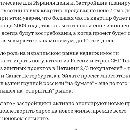
ические для Израиля деньги. Застройщик планир
ть сотни новых квартир, продавая по цене 7 тыс. дол
и при этом уверен, что большая часть квартир будет
конца 2009 года, так как местоположение и конце
 всегда будут востребованы, а когда проект будет с
кв. м вырастет, как минимум, до 10 тыс. долл.
ую роль на израильском рынке недвижимости
ают играть покупатели из России и стран СНГ. Так
з элитных проектов в Нетании 2/3 покупателей - 
00:00
/
00:00
и Санкт Петербурга, а в Эйлате проект многоэтаж
л купен группой россиян "на бумаге" - еще до того,
вышел на "открытый" рынок.
ьтате - застройщики активно анонсируют новые п
довлетворить спрос на новое жилье, прежде всего -
 ценовом сегменте.