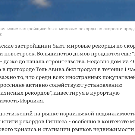
аильские застройщики бьют мировые рекорды по скорости прод
к
ские застройщики бьют мировые рекорды по ско
 новостроек. Большинство домов продаются еще "
 - даже до начала строительства. Недавно дом из 4
 в пригороде Тель Авива был продан в течение 1 ча
ажно то, что среди всех иностранных покупателе
россияне активно содействуют установлению
изисных рекордов", инвестируя в курортную
имость Израиля.
 достижений на рынке израильской недвижимост
 книги рекордов Гиннеса - особенно в контексте 
вого кризиса и стагнации рынков недвижимости