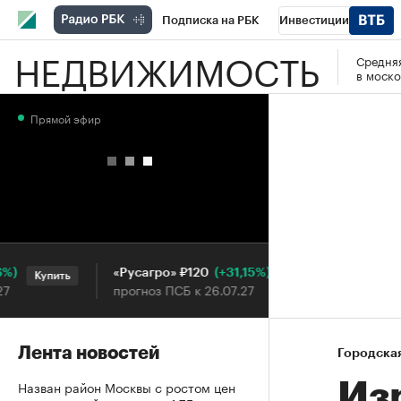
Подписка на РБК
Инвестиции
НЕДВИЖИМОСТЬ
Средняя
РБК Вино
Спорт
Школа управления
в моско
Национальные проекты
Город
Стил
Прямой эфир
Кредитные рейтинги
Франшизы
Га
Проверка контрагентов
Политика
Э
(+31,15%)
«Русагро» ₽120
Ozon ₽5
Купить
Купить
прогноз ПСБ к 26.07.27
прогноз П
Лента новостей
Городска
Назван район Москвы с ростом цен
Из