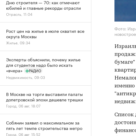
Дню строителя — 70: как отмечают
юбилей и главные рекорды отрасли
Отрасль, 11:04
Фото: Изр
Рост цен на жилье в июле охватил все
новострое
округа Москвы
Жилье, 09:34
Израиль
продажи
Эксперты объяснили, почему жилье
бумаге"
для студентов надо было искать
«вчера»
РАДИО
квартир
Недвижимость, 09:03
Немалов
именно 
В Москве на торги выставили палаты
"антикр
допетровской эпохи дешевле трешки
недвиж
Город, 06 авг, 18:07
Список
Собянин заявил о максимальном за
достоин
пять лет темпе строительства метро
финансо
Город, 06 авг, 15:52