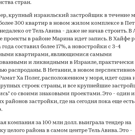
ства стран.
р, крупный израильский застройщик в течение 
более 300 квартир в новом жилом комплексе в Пет
 недалеко от Тель Авива - даже не начав строить. В
е проекты в районе Марина идет запись. В Хайфе р
а года составил более 17%, а новостройки с 3-4
ными квартирами, являющимися самыми
ованными и ликвидными в Израиле, практически
ью распроданы. В Нетании, в новом перспективно
Рамат Ха Полег, расположенном у моря, идет одна 
рупных строек страны, и все крупнейшие застро
ись" со своими знаковыми проектами. Это - один и
х районов застройки, где на сегодня пока еще ест
.
ая компания за 100 млн долл. выиграла тендер на
ку целого района в самом центре Тель Авива. Это -