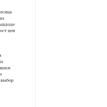
месяца
ах
 Ашдоде
ост цен
м
их
йщики
з
ь выбор