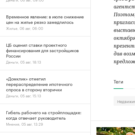
агентст
Поэтому
Временное явление: в июле снижение
цен на жилье резко замедлилось
приглас
Жилье, 06 авг, 06:00
выставк
октября
ЦБ оценил ставки проектного
презент
финансирования для застройщиков
дав воз
России
Деньги, 05 авг, 18:13
предлож
«Домклик» отметил
Теги
перераспределение ипотечного
спроса в сторону вторички
Деньги, 05 авг, 15:13
Недвижим
Гибель рабочего на стройплощадке:
когда отвечает руководитель
Мнения, 05 авг, 13:29