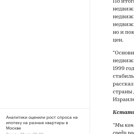
По итог
недвижи
недвижи
недвижи
но и по
цен.
"Основн
недвижи
1999 го
стабиль
рассказ
страны 
Израил
Кстат
Аналитики оценили рост спроса на
ипотеку на разные квартиры в
"Мы кон
Москве
среди р
Деньги, 06 авг, 09:00