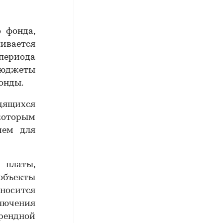
 фонда,
ивается
периода
бюджеты
онды.
одящихся
оторым
ием для
платы,
объекты
вносится
ключения
рендной