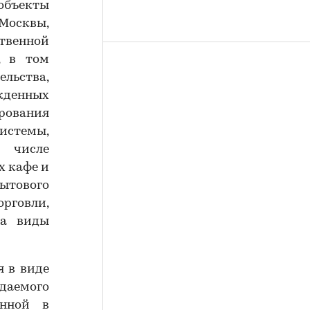
 объекты
Москвы,
твенной
, в том
льства,
жденных
рования
истемы,
м числе
х кафе и
ытового
говли,
да виды
я в виде
даемого
енной в