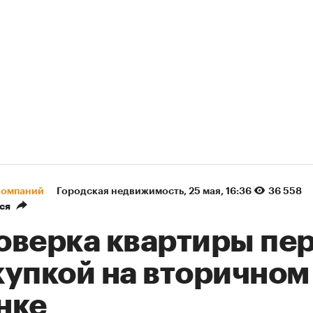
компаний
Городская недвижимость
⁠,
25 мая, 16:36
36 558
ся
оверка квартиры пе
купкой на вторичном
нке