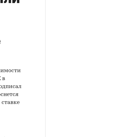
е
жимости
 в
подписал
оснется
 ставке