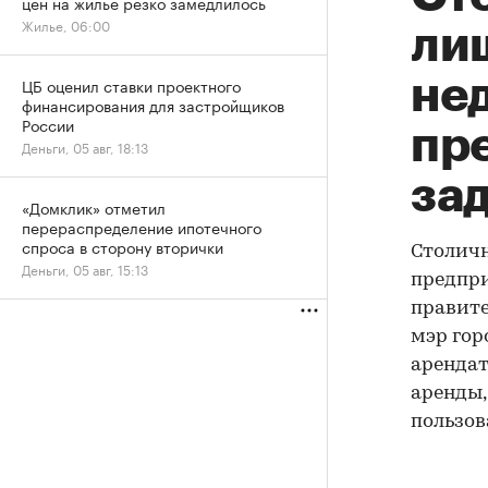
цен на жилье резко замедлилось
Жилье, 06:00
лиш
не
ЦБ оценил ставки проектного
финансирования для застройщиков
России
пр
Деньги, 05 авг, 18:13
за
«Домклик» отметил
перераспределение ипотечного
спроса в сторону вторички
Столичн
Деньги, 05 авг, 15:13
предпри
правите
мэр гор
арендат
аренды,
пользов