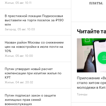
Жилье, 05 авг, 10:11
платы.
В престижной локации Подмосковья
выставили на торги поселок за ₽190
млн
Загород, 05 авг, 10:03
Читайте т
Назван район Москвы со снижением
цен на новостройки в июле почти на
10%
Жилье, 05 авг, 10:00
Путин утвердил новый расчет
компенсации при изъятии жилья по
Приложение «В
КРТ
стало хитом ср
Жилье, 04 авг, 20:32
молодежи в Кит
Тренды
Путин подписал закон о защите
жилищных прав семей
военнослужащих