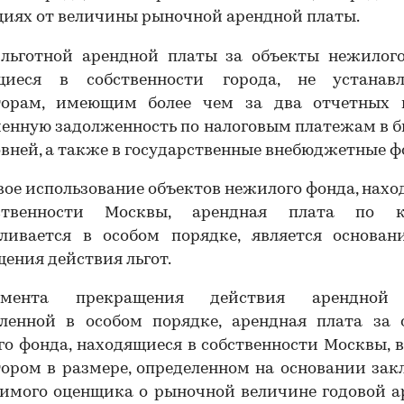
иях от величины рыночной арендной платы.
 льготной арендной платы за объекты нежилого
щиеся в собственности города, не устанавл
торам, имеющим более чем за два отчетных 
ченную задолженность по налоговым платежам в 
овней, а также в государственные внебюджетные ф
вое использование объектов нежилого фонда, нах
ственности Москвы, арендная плата по к
вливается в особом порядке, является основан
ения действия льгот.
мента прекращения действия арендной 
вленной в особом порядке, арендная плата за 
00:00
/
00:00
о фонда, находящиеся в собственности Москвы, 
ором в размере, определенном на основании за
симого оценщика о рыночной величине годовой а