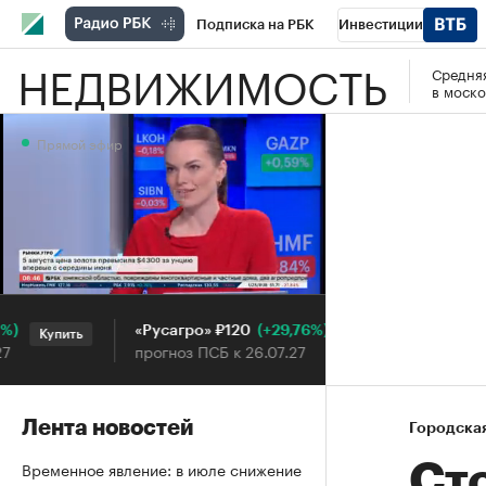
Подписка на РБК
Инвестиции
НЕДВИЖИМОСТЬ
Средняя
РБК Вино
Спорт
Школа управления
в моско
Национальные проекты
Город
Стил
Прямой эфир
Кредитные рейтинги
Франшизы
Га
Проверка контрагентов
Политика
Э
Прямой эфир
(+29,76%)
«Русагро» ₽120
Ozon ₽5
Купить
Купить
прогноз ПСБ к 26.07.27
прогноз 
Лента новостей
Городска
Временное явление: в июле снижение
Ст