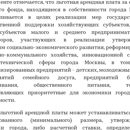
енте отмечается, что льготная арендная плата за
го фонда, находящиеся в собственности города 
вливается в целях реализации мер государс
твенной поддержки хозяйствующих субъектов
субъектов малого и среднего предпринимате
торов, участвующих в реализации утвер
мм социально-экономического развития, реформи
о-коммунального хозяйства, инновационной с
-технической сферы города Москвы, в то
изированных предприятий - детских, молодежны
иятий семейного досуга, предприятий б
живания, общественного питания, тор
твляющих приоритетные для экономики горо
ности.
льготной арендной платы может устанавливатьс
ованного (минимального) размера, утверж
ми города, либо расчетной ставки, определ