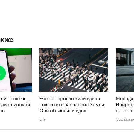
акже
ы мертвы?»
Ученые предложили вдвое
Менедж
еди одинокой
сократить население Земли.
Нейроб
ае
Они объяснили идею
прокача
Life
Образова