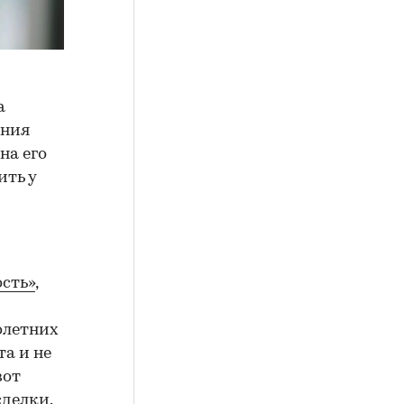
а
ения
на его
ить у
сть»
,
олетних
а и не
вот
сделки.