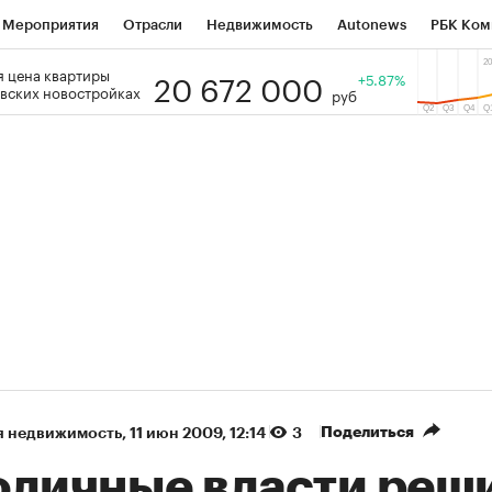
Мероприятия
Отрасли
Недвижимость
Autonews
РБК Ком
20 672 000
 цена квартиры
 РБК
РБК Образование
РБК Курсы
РБК Life
+5.87%
Тренды
Виз
вских новостройках
руб
ь
Крипто
РБК Бизнес-среда
Дискуссионный клуб
Исследо
зета
Спецпроекты СПб
Конференции СПб
Спецпроекты
кономика
Бизнес
Технологии и медиа
Финансы
Рынок на
(+85,85%)
(+27,96%)
 450
АФК «Система» ₽12
Купить
Ку
ПСБ к 29.07.27
прогноз БКС к 15.07.27
Поделиться
я недвижимость
⁠,
11 июн 2009, 12:14
3
оличные власти реш