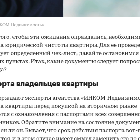
НКОМ-Недвижимость»
того, чтобы эти ожидания оправдались, необходим
а юридической чистоты квартиры. Для ее провед
ует определенный чек-лист; давайте остановимся 
х пунктах. Итак, какие документы следует попрос
ца?
рта владельцев квартиры
ерждают эксперты агентства
«ИНКОМ-Недвижимо
а квартиры перед покупкой на вторичном рынке
тся с ознакомления с паспортами всех совершенн
нников. Обратите внимание на состояние документ
ен ли он. Бывает, что срок действия паспорта вот-
тся, и в этом случае имеет смысл заменить его до 