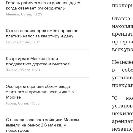
Гибель рабочего на стройплощадке:
пропорц
когда отвечает руководитель
Мнения, 05 авг, 13:29
Ставка
находя
Кто из пенсионеров имеет право не
аренда
платить налог за квартиру и дачу
Деньги, 05 авг, 12:15
просро
всех ур
Квартиры в Москве стали
Не целе
продаваться дороже и быстрее
Жилье, 05 авг, 11:29
в соб
устана
Эксперты оценили объем ввода
прекращ
элитного и премиального жилья в
Москве
"С мо
Город, 05 авг, 10:53
устано
нежилог
С начала года застройщики Москвы
арендат
вывели на рынок 2,6 млн кв. м
новостроек
незави