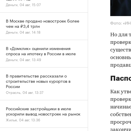
Деньги, 04 авг, 15:07
В Москве продано новостроек более
Фото: «И
чем на ₽3,4 трлн
Деньги, 04 авг, 14:18
Но для 
проверк
В «Домклик» оценили изменения
существ
спроса на ипотеку в России в июле
основны
Деньги, 04 авг, 13:49
продав
В правительстве рассказали о
Паспо
строительстве новых курортов в
России
Как утв
Отрасль, 04 авг, 13:37
проверк
начинае
Российские застройщики в июле
ускорили вывод новостроек на рынок
собстве
Жилье, 04 авг, 13:36
просроч
закончи