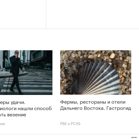
Фермы, рестораны и отели
еры удачи.
Дальнего Востока. Гастрогид
иологи нашли способ
ть везение
ние
РБК и РСХБ