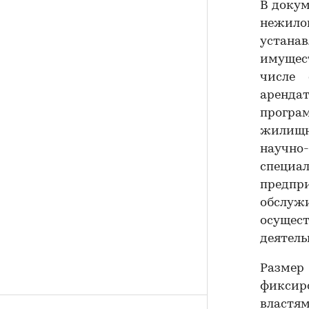
В докум
нежило
устана
имущес
числе 
аренда
програ
жилищн
научно
специал
предпр
обслу
осущес
деятель
Размер 
фиксир
властя