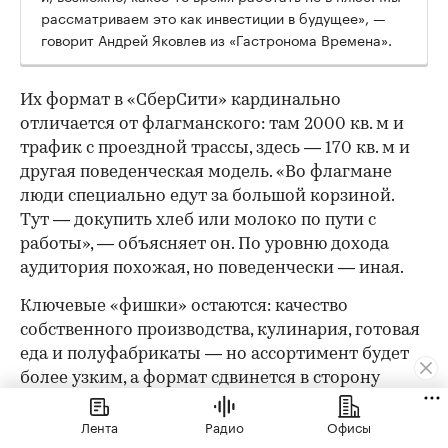
рассматриваем это как инвестиции в будущее», —
говорит Андрей Яковлев из «Гастронома Времена».
Их формат в «СберСити» кардинально
отличается от флагманского: там 2000 кв. м и
трафик с проездной трассы, здесь — 170 кв. м и
другая поведенческая модель. «Во флагмане
люди специально едут за большой корзиной.
Тут — докупить хлеб или молоко по пути с
работы», — объясняет он. По уровню дохода
аудитория похожая, но поведенчески — иная.
Ключевые «фишки» остаются: качество
собственного производства, кулинария, готовая
еда и полуфабрикаты — но ассортимент будет
более узким, а формат сдвинется в сторону
ежедневных небольших покупок. Впрочем,
Лента
Радио
Офисы
малым форматом история не ограничивается: в