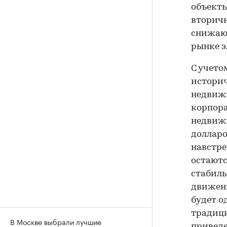
объекты
вторич
снижают
рынке э
С учето
истори
недвижи
корпора
недвиж
доллар
навстре
остаютс
стабиль
движени
будет о
традици
В Москве выбрали лучшие
приведе