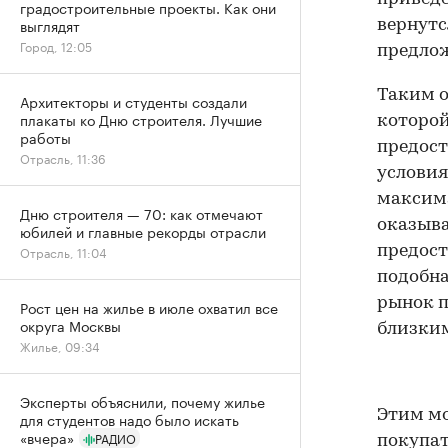
градостроительные проекты. Как они
выглядят
вернутс
Город, 12:05
предлож
Таким о
Архитекторы и студенты создали
плакаты ко Дню строителя. Лучшие
которой
работы
предост
Отрасль, 11:36
условия
максим
Дню строителя — 70: как отмечают
оказыва
юбилей и главные рекорды отрасли
Отрасль, 11:04
предост
подобна
рынок 
Рост цен на жилье в июле охватил все
округа Москвы
близким
Жилье, 09:34
Эксперты объяснили, почему жилье
Этим мо
для студентов надо было искать
«вчера»
РАДИО
покупат