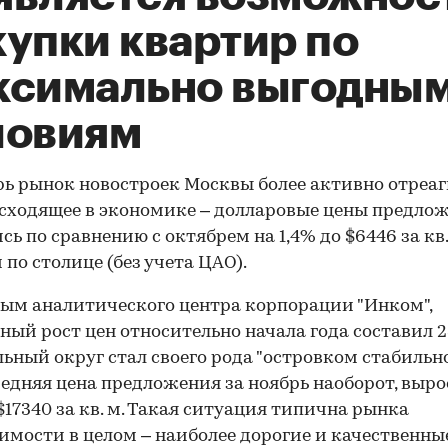
купки квартир по
ксимально выгодны
ловиям
рь рынок новостроек Москвы более активно отреа
сходящее в экономике – долларовые цены предло
сь по сравнению с октябрем на 1,4% до $6446 за кв.
 по столице (без учета ЦАО).
ым аналитического центра корпорации "Инком",
ный рост цен относительно начала года составил 
ьный округ стал своего рода "островком стабильно
редняя цена предложения за ноябрь наоборот, выро
 $17340 за кв. м. Такая ситуация типична рынка
мости в целом – наиболее дорогие и качественны