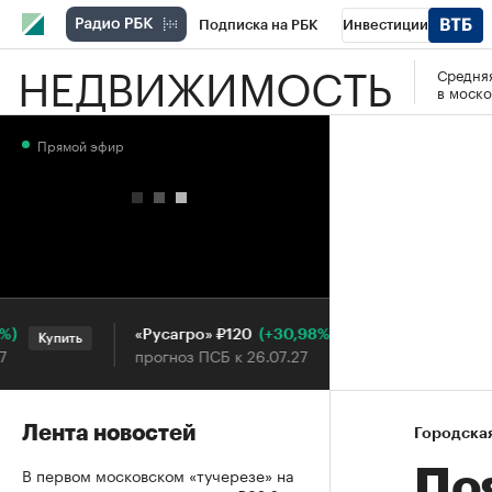
Подписка на РБК
Инвестиции
НЕДВИЖИМОСТЬ
Средняя
РБК Вино
Спорт
Школа управления
в моско
Национальные проекты
Город
Стил
Прямой эфир
Кредитные рейтинги
Франшизы
Га
Проверка контрагентов
Политика
Э
(+30,98%)
«Русагро» ₽120
Ozon ₽5
Купить
Купить
прогноз ПСБ к 26.07.27
прогноз 
Лента новостей
Городска
В первом московском «тучерезе» на
По