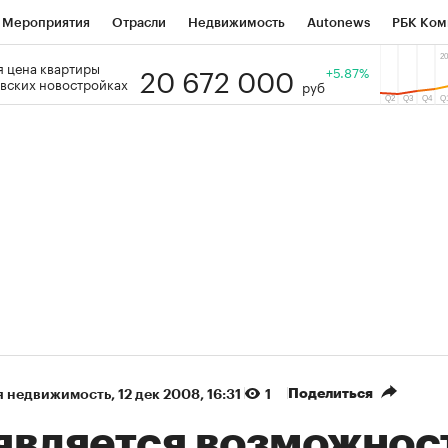
Мероприятия
Отрасли
Недвижимость
Autonews
РБК Ком
20 672 000
 цена квартиры
 РБК
РБК Образование
РБК Курсы
РБК Life
+5.87%
Тренды
Виз
вских новостройках
руб
ь
Крипто
РБК Бизнес-среда
Дискуссионный клуб
Исследо
зета
Спецпроекты СПб
Конференции СПб
Спецпроекты
кономика
Бизнес
Технологии и медиа
Финансы
Рынок на
(+88,09%)
(+32,96%)
 450
АФК «Система» ₽12
Купить
К
ПСБ к 29.07.27
прогноз БКС к 15.07.27
Поделиться
я недвижимость
⁠,
12 дек 2008, 16:31
1
является возможнос