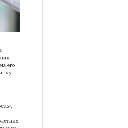
а
ения
на его
ить у
сть»
,
олетних