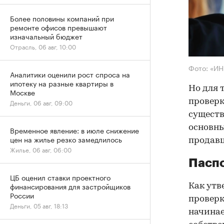
Более половины компаний при
ремонте офисов превышают
изначальный бюджет
Отрасль, 06 авг, 10:00
Фото: «И
Аналитики оценили рост спроса на
ипотеку на разные квартиры в
Но для 
Москве
проверк
Деньги, 06 авг, 09:00
существ
основны
Временное явление: в июле снижение
цен на жилье резко замедлилось
продав
Жилье, 06 авг, 06:00
Паспо
ЦБ оценил ставки проектного
финансирования для застройщиков
Как утв
России
проверк
Деньги, 05 авг, 18:13
начинае