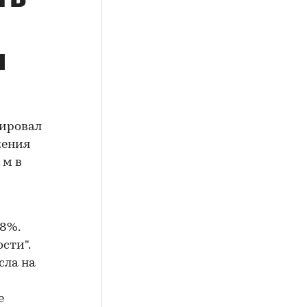
м
гировал
жения
 м в
28%.
сти".
сла на
е