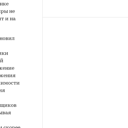
ынке
иры не
т и на
ановил
тики
ой
жение
ижения
жимости
ия
йщиков
ывая
и скорее