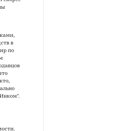
ны
дками,
ств в
ир по
м
родавцов
что
кто,
ально
Инком".
мости.