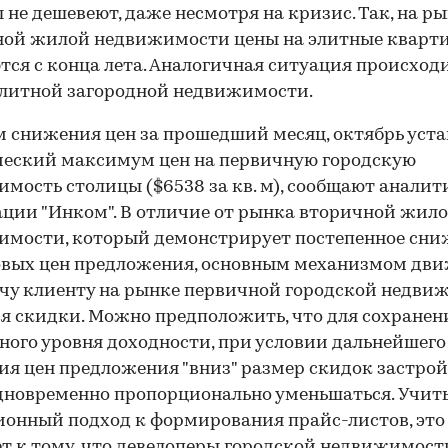
 не дешевеют, даже несмотря на кризис. Так, на р
ной жилой недвижимости цены на элитные кварт
ся с конца лета. Аналогичная ситуация происходи
литной загородной недвижимости.
м снижения цен за прошедший месяц, октябрь уст
ческий максимум цен на первичную городскую
мость столицы ($6538 за кв. м), сообщают анали
ции "Инком". В отличие от рынка вторичной жил
имости, который демонстрирует постепенное сни
овых цен предложения, основным механизмом дв
чу клиенту на рынке первичной городской недви
я скидки. Можно предположить, что для сохранен
ного уровня доходности, при условии дальнейшего
я цен предложения "вниз" размер скидок застро
дновременно пропорционально уменьшаться. Учит
онный подход к формирования прайс-листов, это
т к тому, что девелоперы городской недвижимост