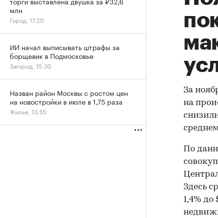
торги выставлена двушка за ₽32,6
млн
по
Город, 17:20
ма
ИИ начал выписывать штрафы за
борщевик в Подмосковье
ус
Загород, 15:30
За нояб
Назван район Москвы с ростом цен
на новостройки в июле в 1,75 раза
на прои
Жилье, 13:55
снизили
среднем
По данн
совокуп
Централ
Здесь с
1,4% до
недвижи