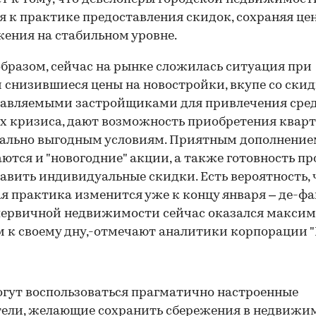
я к практике предоставления скидок, сохраняя це
ения на стабильном уровне.
бразом, сейчас на рынке сложилась ситуация при
 снизившиеся цены на новостройки, вкупе со ски
авляемыми застройщиками для привлечения сред
х кризиса, дают возможность приобретения кварт
ально выгодным условиям. Приятным дополнение
ются и "новогодние" акции, а также готовность п
авить индивидуальные скидки. Есть вероятность, 
я практика изменится уже к концу января – де-фа
первичной недвижимости сейчас оказался максим
 к своему дну,-отмечают аналитики корпорации "
00:00
/
00:00
гут воспользоваться прагматично настроенные
ели, желающие сохранить сбережения в недвижи