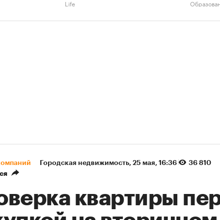
Life
Образова
компаний
Городская недвижимость
⁠,
25 мая, 16:36
36 810
ся
оверка квартиры пе