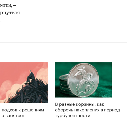
мпы, –
ернуться
.
В разные корзины: как
 подход к решениям
сберечь накопления в период
 о вас: тест
турбулентности