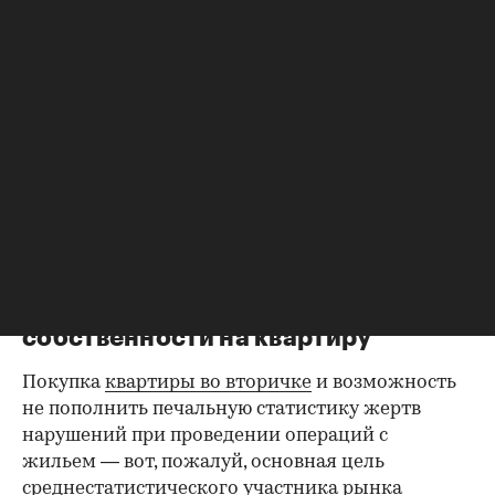
просрочен ли он. Бывает, что срок действия
паспорта вот-вот закончится, и в этом случае
имеет смысл заменить его до сделки.
Все данные владельцев должны совпадать с
указанными в правоустанавливающих
документах; не будет лишним убедиться, что на
фото именно собственник жилья. Имеет
значение и информация о нахождении в
браке — об этом ниже.
Правоустанавливающий
документ — основание права
00:00
/
00:00
собственности на квартиру
Покупка
квартиры во вторичке
и возможность
не пополнить печальную статистику жертв
нарушений при проведении операций с
жильем — вот, пожалуй, основная цель
среднестатистического участника рынка