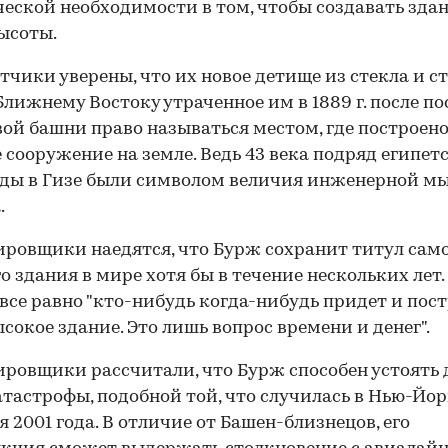
еской необходимости в том, чтобы создавать зда
ысоты.
тчики уверены, что их новое детище из стекла и с
Ближнему Востоку утраченное им в 1889 г. после п
ой башни право называться местом, где построено
 сооружение на земле. Ведь 43 века подряд египет
ды в Гизе были символом величия инженерной м
.
ровщики наедятся, что Бурж сохранит титул сам
о здания в мире хотя бы в течение нескольких лет.
 все равно "кто-нибудь когда-нибудь придет и пос
ысокое здание. Это лишь вопрос времени и денег".
ровщики рассчитали, что Бурж способен устоять
атастрофы, подобной той, что случилась в Нью-Йорк
я 2001 года. В отличие от Башен-близнецов, его