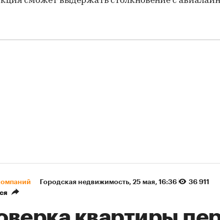
кция сможет выдержать столкновение с авиалайн
компаний
Городская недвижимость
⁠,
25 мая, 16:36
36 911
ся
оверка квартиры пе