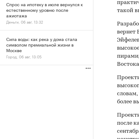
практич
Спрос на ипотеку в июле вернулся к
естественному уровню после
такой в
ажиотажа
Деньги, 06 авг, 13:32
Разрабо
вернет 
Сила воды: как река у дома стала
Эйфелев
символом премиальной жизни в
высокое
Москве
Город, 06 авг, 13:05
пирами
Востока
Проекти
высоког
словам,
более в
Проекти
после к
сентябр