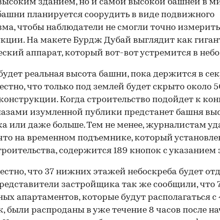
ысоким зданием, но и самой высокой башней в ми
ашни планируется соорудить в виде подвижного
ма, чтобы наблюдатели не смогли точно измерить
кции. На макете Бурдж Дубай выглядит как гига
ский аппарат, который вот-вот устремится в небо
будет реальная высота башни, пока держится в сек
естно, что только под землей будет скрыто около 5
конструкции. Когда строительство подойдет к кон
лазами изумленной публики предстанет башня вы
жа или даже больше. Тем не менее, журналистам уд
 что на временном подъемнике, который установле
троительства, содержится 189 кнопок с указанием 
естно, что 37 нижних этажей небоскреба будет от
Представители застройщика так же сообщили, что 
ых апартаментов, которые будут располагаться с 
ж, были распроданы в уже течение 8 часов после н