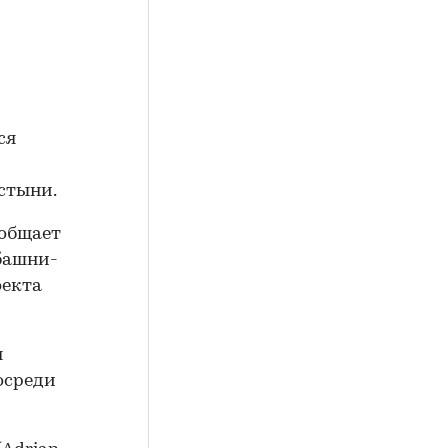
ся
стыни.
ообщает
 башни-
оекта
н
осреди