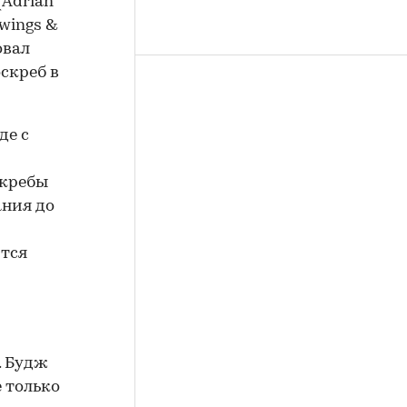
(Adrian
wings &
овал
скреб в
де с
скребы
ания до
ится
. Будж
е только