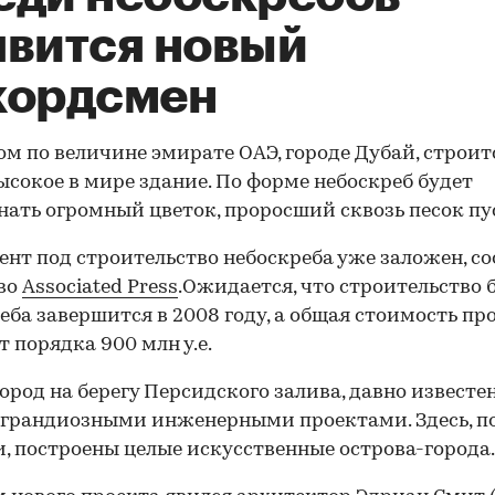
явится новый
кордсмен
ом по величине эмирате ОАЭ, городе Дубай, строит
ысокое в мире здание. По форме небоскреб будет
ать огромный цветок, проросший сквозь песок пу
нт под строительство небоскреба уже заложен, с
во
Associated Press
.Ожидается, что строительство
еба завершится в 2008 году, а общая стоимость пр
т порядка 900 млн у.е.
город на берегу Персидского залива, давно известе
грандиозными инженерными проектами. Здесь, п
, построены целые искусственные острова-города.