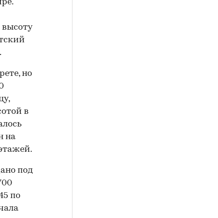
ре.
 высоту
нтский
.
рете, но
0
цу,
сотой в
алось
н на
этажей.
дано под
700
45 по
ачала