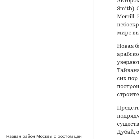
Автором
Smith).
Merrill
небоскр
мире вы
Новая б
арабско
уверяют
Тайваня
сих пор
построи
строите
Предста
подрядч
существ
Дубай, 
Назван район Москвы с ростом цен