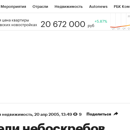
Мероприятия
Отрасли
Недвижимость
Autonews
РБК Ком
20 672 000
 цена квартиры
 РБК
РБК Образование
РБК Курсы
РБК Life
+5.87%
Тренды
Виз
вских новостройках
руб
ь
Крипто
РБК Бизнес-среда
Дискуссионный клуб
Исследо
зета
Спецпроекты СПб
Конференции СПб
Спецпроекты
кономика
Бизнес
Технологии и медиа
Финансы
Рынок на
(+38,71%)
(+31,46%)
 ₽1 400
«Русагро» ₽120
Купить
Ку
berCIB к 27.07.27
прогноз ПСБ к 26.07.27
Поделиться
я недвижимость
⁠,
20 апр 2005, 13:49
9
еди небоскребов