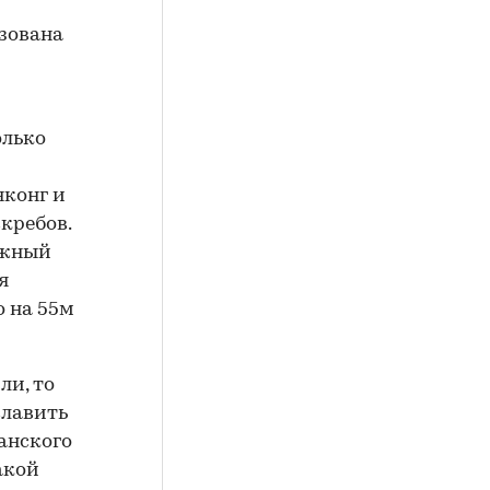
изована
олько
нконг и
кребов.
ажный
я
о на 55м
ли, то
славить
канского
какой