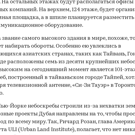
 На остальных этажах будут располагаться офисы
ых компаний. На верхнем, 124 этаже, будет орган
ная площадка, а в шпиле планируется разместить
ммуникационное оборудование.
а звание самого высокого здания в мире, похоже, т
т набирать обороты. Особенно ею увлеклись в
ющихся азиатских странах, таких как Тайвань, Го
где расположены семь из десяти крупнейших небос
ысоким на сегодняшний момент является 101-эт
еб, построенный в тайваньском городе Тайпей, хот
ря телевизионной антенне, «Си-Зн Тауэр» в Торонт
о.
Нью-Йорке небоскребы строили из-за нехватки зем
зные проекты Дубая направлены на то, чтобы про
род по всему миру. Так, Ричард Розан, глава Амери
а ULI (Urban Land Institute), полагает, что нет ни