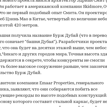
 нового проекта явился архитектор Эдриан Смит 
 Он работает в американской компании Skidmore, O
. Это не первый подобный опыт Смита. Он проектир
еб Цзинь Мао в Китае, четвертый по величине небо
сотой 420 метров.
ашня получила название Бурж Дубай (что в перево
го означает "башня Дубая"). Разработчики проекта
, что она будет на десятки этажей выше, чем небо
, Чикаго и других городов мира. Точная высота зд
 держится в секрете, чтобы конкуренты не смогли
ть более высокое сооружение раньше, чем законч
льство Бурж Дубай.
вители компании Emaar Properties, генерального
ика, заявляют, что они собираются побить все
ующие рекорды по высоте подобных конструкций
основу которого составит стальной каркас, будет н