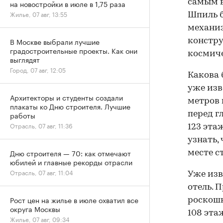
самым в
на новостройки в июле в 1,75 раза
Жилье, 07 авг, 13:55
Шпиль б
механиз
В Москве выбрали лучшие
констру
градостроительные проекты. Как они
космиче
выглядят
Город, 07 авг, 12:05
Какова 
уже изв
Архитекторы и студенты создали
метров 
плакаты ко Дню строителя. Лучшие
работы
перед г
Отрасль, 07 авг, 11:36
123 эта
узнать,
Дню строителя — 70: как отмечают
месте с
юбилей и главные рекорды отрасли
Отрасль, 07 авг, 11:04
Уже изв
отель. 
Рост цен на жилье в июле охватил все
роскошн
округа Москвы
108 эта
Жилье, 07 авг, 09:34