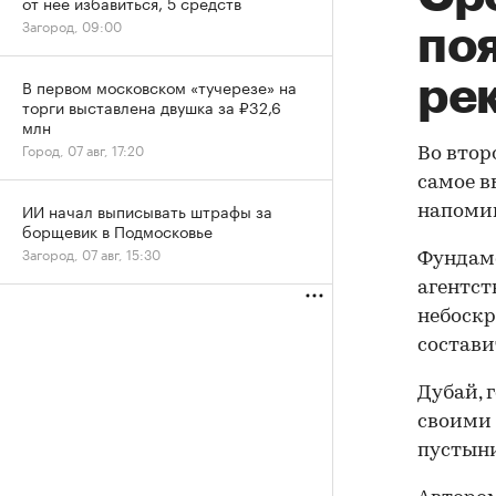
от нее избавиться, 5 средств
Загород, 09:00
по
ре
В первом московском «тучерезе» на
торги выставлена двушка за ₽32,6
млн
Город, 07 авг, 17:20
Во втор
самое в
ИИ начал выписывать штрафы за
напомин
борщевик в Подмосковье
Загород, 07 авг, 15:30
Фундаме
агентст
небоскр
состави
Дубай, 
своими 
пустыни