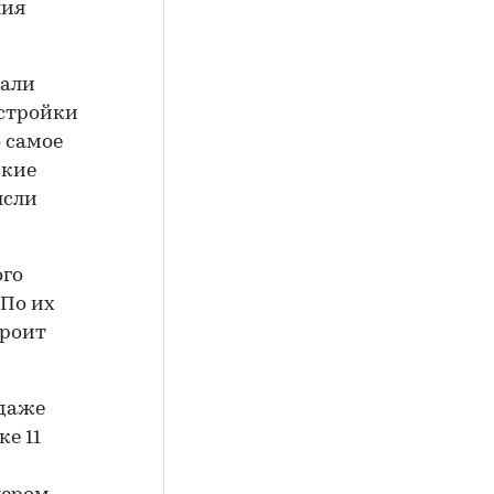
ния
тали
остройки
 самое
ские
ысли
ого
 По их
троит
 даже
е 11