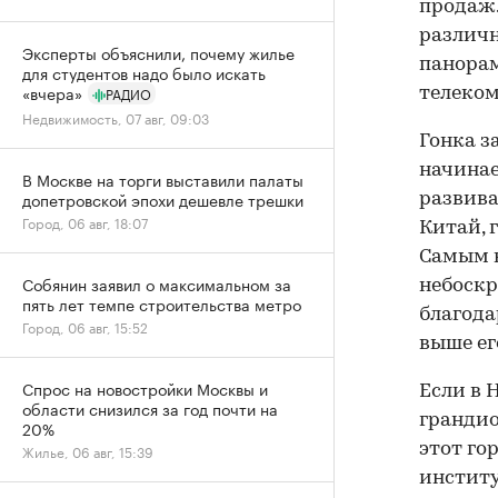
продаж.
различн
Эксперты объяснили, почему жилье
панорам
для студентов надо было искать
«вчера»
РАДИО
телеко
Недвижимость, 07 авг, 09:03
Гонка з
начинае
В Москве на торги выставили палаты
допетровской эпохи дешевле трешки
развива
Город, 06 авг, 18:07
Китай, 
Самым в
Собянин заявил о максимальном за
небоскр
пять лет темпе строительства метро
благода
Город, 06 авг, 15:52
выше ег
Спрос на новостройки Москвы и
Если в 
области снизился за год почти на
грандио
20%
этот го
Жилье, 06 авг, 15:39
институт