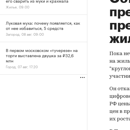
его сварить из муки и крахмала
Жилье, 09:00
пр
пр
Луковая муха: почему появляется, как
от нее избавиться, 5 средств
Загород, 08 авг, 09:00
жил
В первом московском «тучерезе» на
Пока не
торги выставлена двушка за ₽32,6
млн
на жиль
Город, 07 авг, 17:20
"кругло
участни
Он отка
цифрово
РФ цены
цен в п
их рост