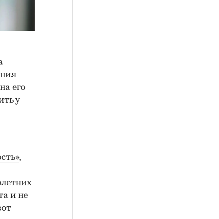
а
ения
на его
ить у
сть»
,
олетних
а и не
вот