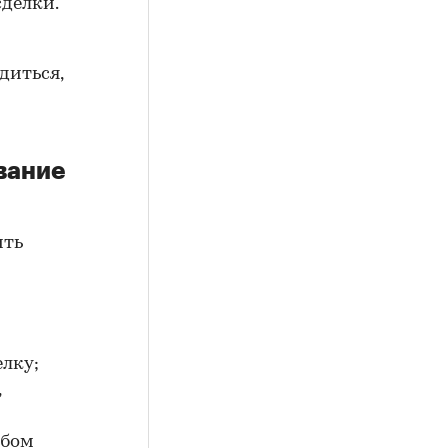
сделки.
диться,
вание
ить
елку;
,
юбом