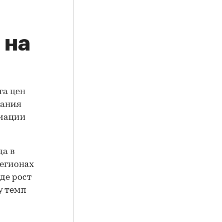
 на
та цен
дания
циации
да в
регионах
де рост
у темп