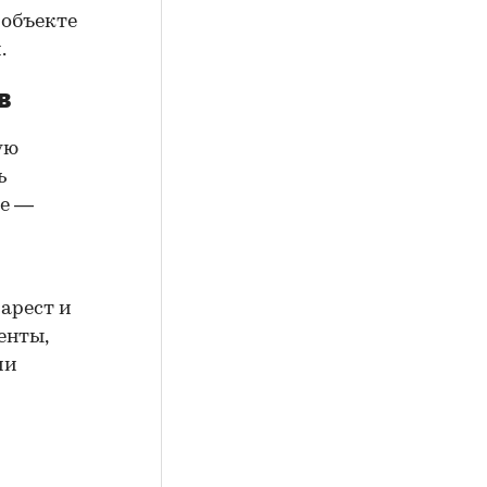
 объекте
.
в
ую
ь
ие —
арест и
енты,
ии