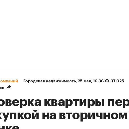
компаний
Городская недвижимость
⁠,
25 мая, 16:36
37 025
ся
оверка квартиры пе
купкой на вторичном
нке