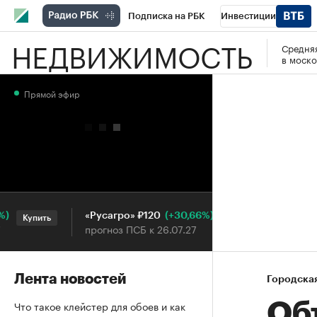
Подписка на РБК
Инвестиции
НЕДВИЖИМОСТЬ
Средняя
РБК Вино
Спорт
Школа управления
в моско
Национальные проекты
Город
Стил
Прямой эфир
Кредитные рейтинги
Франшизы
Га
Проверка контрагентов
Политика
Э
(+30,66%)
«Русагро» ₽120
Ozon ₽5
Купить
Купить
прогноз ПСБ к 26.07.27
прогноз 
Лента новостей
Городска
Что такое клейстер для обоев и как
Об