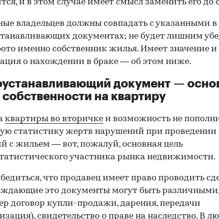
тся, и в этом случае имеет смысл заменить его до 
ные владельцев должны совпадать с указанными в
танавливающих документах; не будет лишним убе
фото именно собственник жилья. Имеет значение и
ция о нахождении в браке — об этом ниже.
оустанавливающий документ — осно
 собственности на квартиру
а
квартиры во вторичке
и возможность не пополн
ую статистику жертв нарушений при проведении
й с жильем — вот, пожалуй, основная цель
татистического участника рынка недвижимости.
00:00
/
00:00
бедиться, что продавец имеет право проводить сд
рждающие это документы могут быть различными
р договор купли-продажи, дарения, передачи
изация), свидетельство о праве на наследство. В л