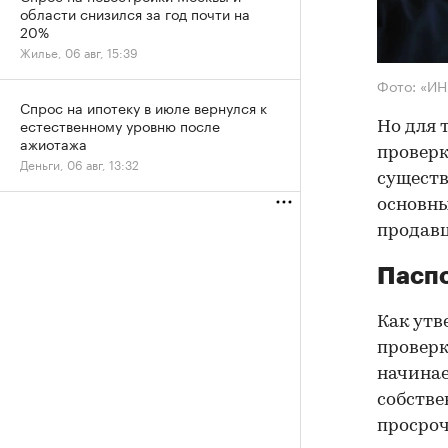
области снизился за год почти на
20%
Жилье, 06 авг, 15:39
Фото: «И
Спрос на ипотеку в июле вернулся к
естественному уровню после
Но для 
ажиотажа
проверк
Деньги, 06 авг, 13:32
существ
основны
продав
Паспо
Как утв
проверк
начинае
собстве
просроч