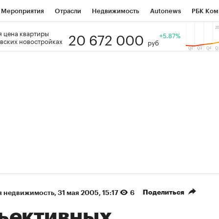
Мероприятия
Отрасли
Недвижимость
Autonews
РБК Ком
20 672 000
 цена квартиры
 РБК
РБК Образование
РБК Курсы
РБК Life
+5.87%
Тренды
Виз
вских новостройках
руб
ь
Крипто
РБК Бизнес-среда
Дискуссионный клуб
Исследо
зета
Спецпроекты СПб
Конференции СПб
Спецпроекты
кономика
Бизнес
Технологии и медиа
Финансы
Рынок на
(+87,06%)
(+31,87%)
 450
АФК «Система» ₽12
Купить
Ку
ПСБ к 29.07.27
прогноз БКС к 15.07.27
Поделиться
я недвижимость
⁠,
31 мая 2005, 15:17
6
ъективных