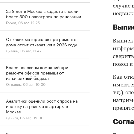
случае 
За 9 лет в Москве в кадастр внесли
недвижи
более 500 новостроек по реновации
Город, 06 авг, 12:25
Выпис
От каких материалов при ремонте
Выписка
дома стоит отказаться в 2026 году
информа
Дизайн, 06 авг, 11:47
сверить
повод к
Более половины компаний при
ремонте офисов превышают
Как отм
изначальный бюджет
Отрасль, 06 авг, 10:00
имеются
т.д.), 
Аналитики оценили рост спроса на
наприме
ипотеку на разные квартиры в
препятс
Москве
Деньги, 06 авг, 09:00
Согла