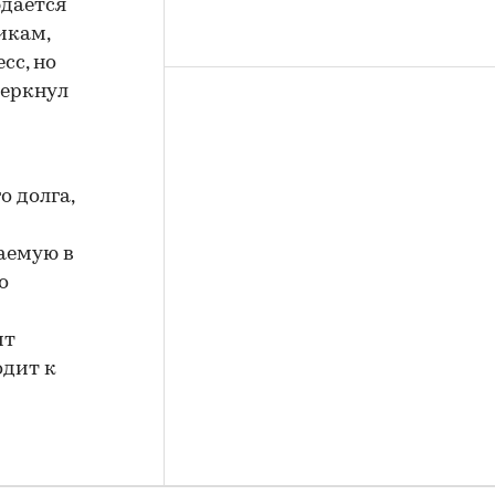
юдается
икам,
сс, но
черкнул
 долга,
аемую в
о
ит
одит к