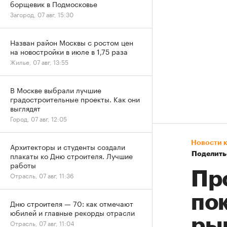
борщевик в Подмосковье
Загород, 07 авг, 15:30
Назван район Москвы с ростом цен
на новостройки в июле в 1,75 раза
Жилье, 07 авг, 13:55
В Москве выбрали лучшие
градостроительные проекты. Как они
выглядят
Город, 07 авг, 12:05
Новости 
Архитекторы и студенты создали
плакаты ко Дню строителя. Лучшие
Поделить
работы
Пр
Отрасль, 07 авг, 11:36
по
Дню строителя — 70: как отмечают
юбилей и главные рекорды отрасли
ры
Отрасль, 07 авг, 11:04