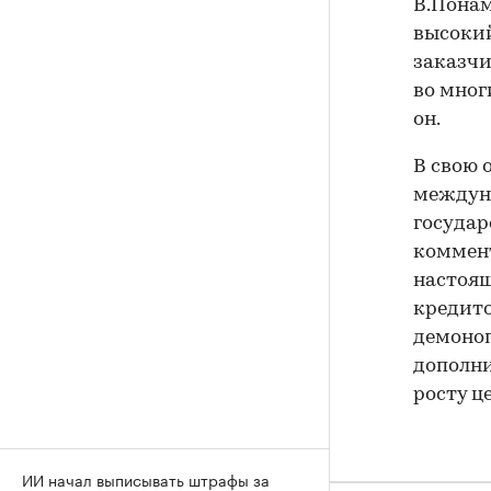
В.Понам
высокий
заказчи
во мног
он.
В свою 
междуна
госуда
коммент
настоящ
кредито
демоноп
дополни
росту це
ИИ начал выписывать штрафы за