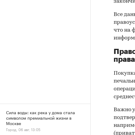
закончи
Все дан
правоус
что на 
информа
Прав
права
Покупк
печальн
операци
среднес
Важно у
Сила воды: как река у дома стала
символом премиальной жизни в
подтве
Москве
наприме
Город, 06 авг, 13:05
(приват