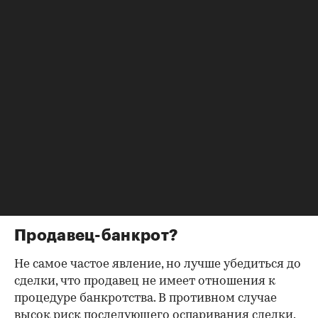
капитала при приобретении квартиры.
Необходимо либо убедиться, что
несовершеннолетние были наделены
полагающимися им долями собственности, либо
получить справку об остатке данной выплаты.
Доверенность от собственника
Высоки риски покупки квартиры на вторичном
рынке, когда интересы продавца представляет
доверенное лицо. Необходимо убедиться в
правомочности его действий, проверив
подлинность выданной доверенности.
Продавец-банкрот?
Не самое частое явление, но лучше убедиться до
сделки, что продавец не имеет отношения к
процедуре банкротства. В противном случае
высок риск последующего оспаривания сделки.