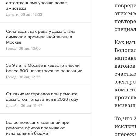
естественному уровню после
повреди
ажиотажа
Деньги, 06 авг, 13:32
этих ме
повторе
специал
Сила воды: как река у дома стала
символом премиальной жизни в
Москве
Как напо
Город, 06 авг, 13:05
Водопад
направл
За 9 лет в Москве в кадастр внесли
вагонов
более 500 новостроек по реновации
счастью
Город, 06 авг, 12:25
электро
компете
От каких материалов при ремонте
происше
дома стоит отказаться в 2026 году
Дизайн, 06 авг, 11:47
вызван
То, что
Более половины компаний при
ремонте офисов превышают
исключи
изначальный бюджет
опережа