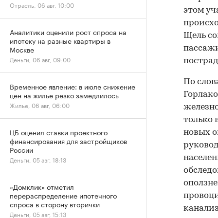
Отрасль, 06 авг, 10:00
этом уч
происхо
Аналитики оценили рост спроса на
Щель со
ипотеку на разные квартиры в
Москве
пассажи
Деньги, 06 авг, 09:00
пострад
По слов
Временное явление: в июле снижение
цен на жилье резко замедлилось
Горлако
Жилье, 06 авг, 06:00
железно
только 
ЦБ оценил ставки проектного
новых о
финансирования для застройщиков
руково
России
населен
Деньги, 05 авг, 18:13
обслед
оползне
«Домклик» отметил
перераспределение ипотечного
провоц
спроса в сторону вторички
канализ
Деньги, 05 авг, 15:13