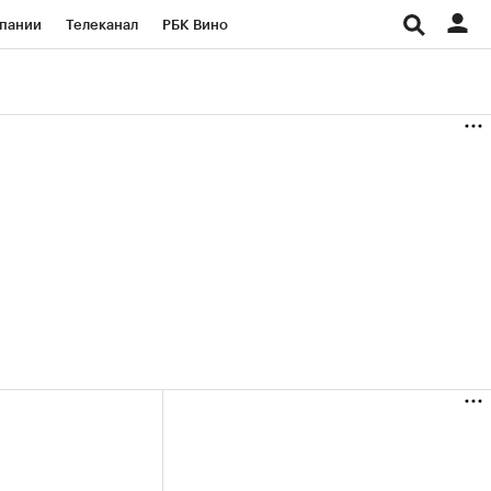
пании
Телеканал
РБК Вино
ациональные проекты
Город
аншизы
Газета
ка
Бизнес