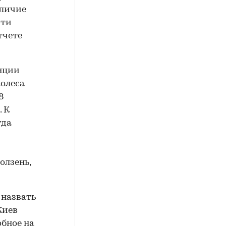
аличие
сти
тчете
анции
колеса
8
. К
гда
олзень,
 назвать
Киев
обное на