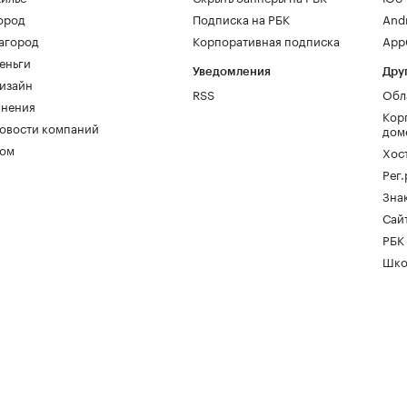
ород
Подписка на РБК
And
агород
Корпоративная подписка
AppG
еньги
Уведомления
Дру
изайн
RSS
Обл
нения
Кор
овости компаний
дом
ом
Хос
Рег
Зна
Сайт
РБК
Шко