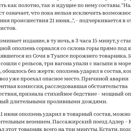
ть как полотно, так и идущие по нему составы. "Н
ст означает, что пока нельзя исключить возможно
ния происшествия 21 июня...", - подчеркивается в о
истов.
минает издание, в ту ночь, в 3 часа 15 минут, у ст
ной оползень сорвался со склона горы прямо под 
явшегося из Сочи в Туапсе порожнего товарняка. 1
 сошли с рельсов, три вагона упали с насыпи в море
, обошлось без жертв: оползень ударил в состав, ко
воз уже проехал опасное место. Причиной аварии
нтная комиссия, расследовавшая обстоятельства
ствия, признала стихийное бедствие - мощный оп
ный длительными проливными дождями.
 21 июня оползень ударил в товарный состав, можно
тельным везением. Пассажирский поезд Адлер - 
л этот товарняк всего на три минуты. Кстати, под