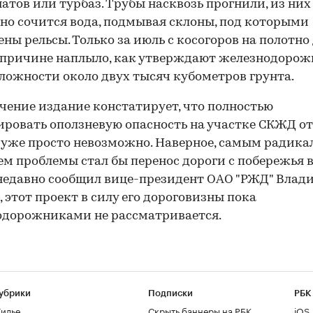
атов или турбаз. Трубы насквозь прогнили, из них
но сочится вода, подмывая склоны, под которыми
ны рельсы. Только за июль с косогоров на полотно
 причине наплыло, как утверждают железнодорож
ложности около двух тысяч кубометров грунта.
чение издание констатирует, что полностью
ровать оползневую опасность на участке СКЖД от
 уже просто невозможно. Наверное, самым радик
м проблемы стал бы перенос дороги с побережья в
 недавно сообщил вице-президент ОАО "РЖД" Влад
, этот проект в силу его дороговизны пока
одорожниками не рассматривается.
убрики
Подписки
РБК
илье
Скрыть баннеры на РБК
iOS