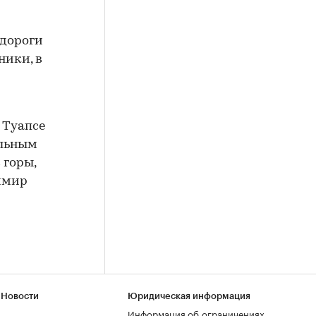
 дороги
ники, в
 Туапсе
альным
 горы,
имир
 Новости
Юридическая информация
Информация об ограничениях