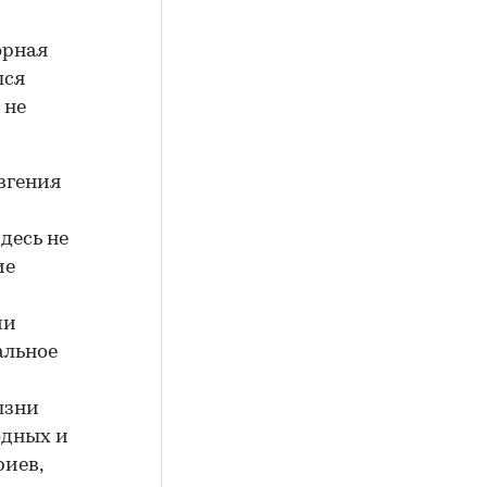
орная
лся
 не
вгения
десь не
ие
ии
альное
лзни
одных и
риев,