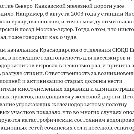
астке Северо-Кавказской железной дороги уже
дило. Например, 6 августа 2003 года у станции Як
шли сразу два оползня, и точно между ними оказа
рский поезд Москва-Адлер. Тогда о том, что никто
ал, тоже говорили как о чуде.
ам начальника Краснодарского отделения СКЖД Е
ва, в последние годы опасность для пассажиров и
дорожников выросла в несколько раз, и причина з
в разгуле стихии. Ответственность за возникновен
ползней и активизацию старых должны нести
дители многочисленных здравниц и администрац
ных пунктов, находящихся у железной дороги. Дет
ование угрожающих железнодорожному полотну
вых участков показало, что во многих случаях опо
ируются катастрофическим состоянием водопров
ационных сетей сочинских сел и поселков, санато