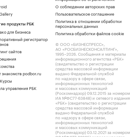
roid
О соблюдении авторских прав
allery
Пользовательское соглашение
Политика в отношении обработки
гие продукты РБК
персональных данных
ако для бизнеса
Политика обработки файлов cookie
поративный регистратор
енов
© ООО «БИЗНЕСПРЕСС»,
АО «РОСБИЗНЕСКОНСАЛТИНГ»,
тинг сайтов
1995–2026
. Сообщения и материалы
.решения
информационного агентства «РБК»
(свидетельство о регистрации
комства
средства массовой информации
 знакомств podbor.ru
выдано Федеральной службой
по надзору в сфере связи,
 Курсы
информационных технологий
ла управления РБК
и массовых коммуникаций
(Роскомнадзор) 09.12.2015 за номером
ИА №ФС77-63848) и сетевого издания
«РБК» (свидетельство о регистрации
средства массовой информации
выдано Федеральной службой
по надзору в сфере связи,
информационных технологий
и массовых коммуникаций
(Роскомнадзор) 03.12.2021 за номером
ЭЛ №ФС77-82385) сопровождаются