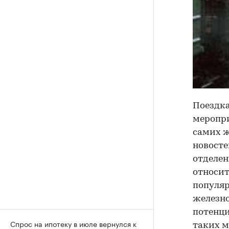
Поездка
меропри
самих ж
новосте
отделен
относит
популяр
железно
потенци
Спрос на ипотеку в июле вернулся к
таких м