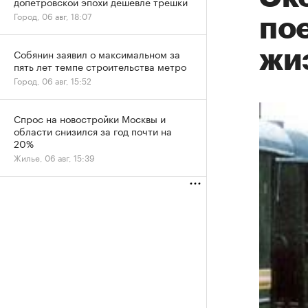
допетровской эпохи дешевле трешки
Город, 06 авг, 18:07
пое
жи
Собянин заявил о максимальном за
пять лет темпе строительства метро
Город, 06 авг, 15:52
Спрос на новостройки Москвы и
области снизился за год почти на
20%
Жилье, 06 авг, 15:39