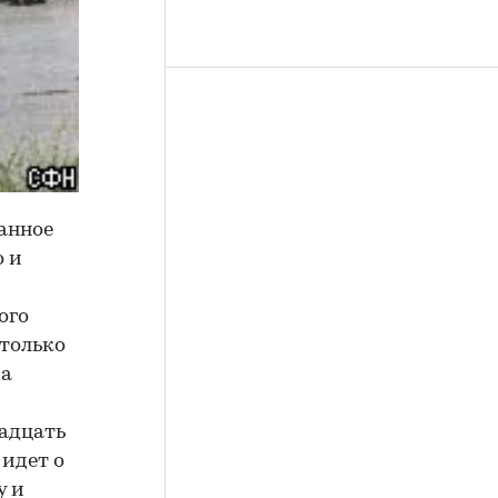
ванное
о и
ого
 только
ма
адцать
 идет о
у и