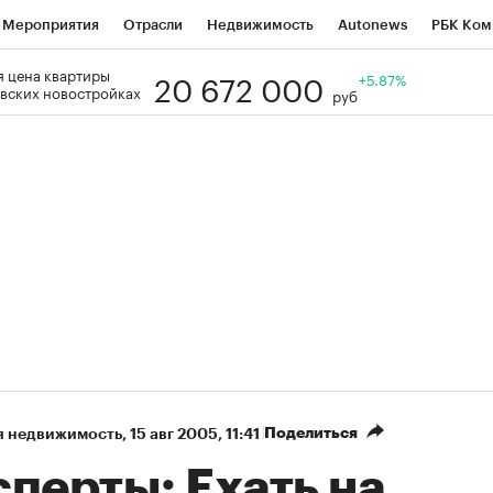
Мероприятия
Отрасли
Недвижимость
Autonews
РБК Ком
20 672 000
 цена квартиры
Образование
РБК Курсы
РБК Life
Тренды
+5.87%
Визионеры
Н
вских новостройках
руб
Дискуссионный клуб
Исследования
Кредитные рейтинги
Фр
Спецпроекты
Проверка контрагентов
Политика
Экономи
к наличной валюты
Поделиться
я недвижимость
⁠,
15 авг 2005, 11:41
перты: Ехать на