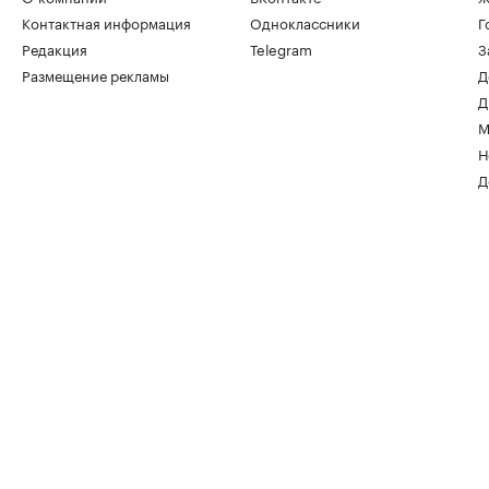
Контактная информация
Одноклассники
Г
Редакция
Telegram
З
Размещение рекламы
Д
Д
М
Н
Д