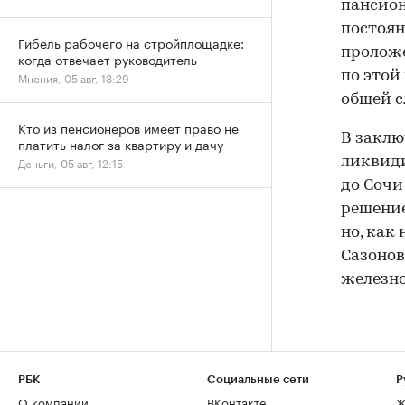
пансион
постоян
Гибель рабочего на стройплощадке:
проложе
когда отвечает руководитель
по этой
Мнения, 05 авг, 13:29
общей с
Кто из пенсионеров имеет право не
В заклю
платить налог за квартиру и дачу
Деньги, 05 авг, 12:15
ликвиди
до Сочи
решение
но, как
Сазонов
железн
РБК
Социальные сети
Р
О компании
ВКонтакте
Ж