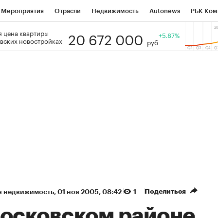
Мероприятия
Отрасли
Недвижимость
Autonews
РБК Ком
20 672 000
 цена квартиры
 РБК
РБК Образование
РБК Курсы
РБК Life
+5.87%
Тренды
Виз
вских новостройках
руб
ь
Крипто
РБК Бизнес-среда
Дискуссионный клуб
Исследо
зета
Спецпроекты СПб
Конференции СПб
Спецпроекты
кономика
Бизнес
Технологии и медиа
Финансы
Рынок на
Поделиться
я недвижимость
⁠,
01 ноя 2005, 08:42
1
московском районе