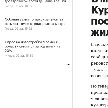
допетровской эпохи дешевле трешки
Город, 06 авг, 18:07
Кур
пос
Собянин заявил о максимальном за
пять лет темпе строительства метро
Город, 06 авг, 15:52
жи
Спрос на новостройки Москвы и
В моско
области снизился за год почти на
20%
кв. м ж
Жилье, 06 авг, 15:39
сообщил
реконст
тыс. кв
возвести
По гене
предпол
человек
культур