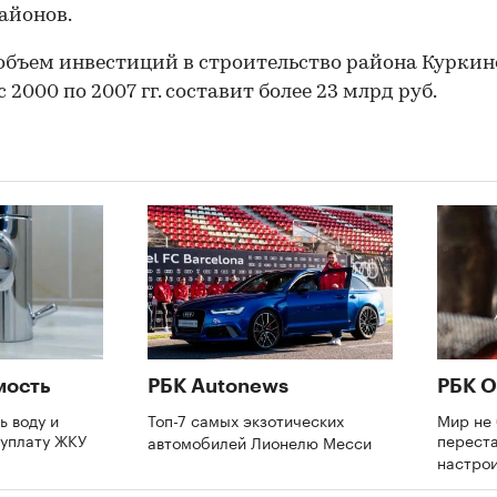
айонов.
бъем инвестиций в строительство района Куркин
 2000 по 2007 гг. составит более 23 млрд руб.
мость
РБК Autonews
РБК О
ь воду и
Топ-7 самых экзотических
Мир не 
еуплату ЖКУ
переста
автомобилей Лионелю Месси
настрои