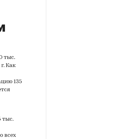
м
0 тыс.
г. Как
ацию 135
ется
 тыс.
о всех