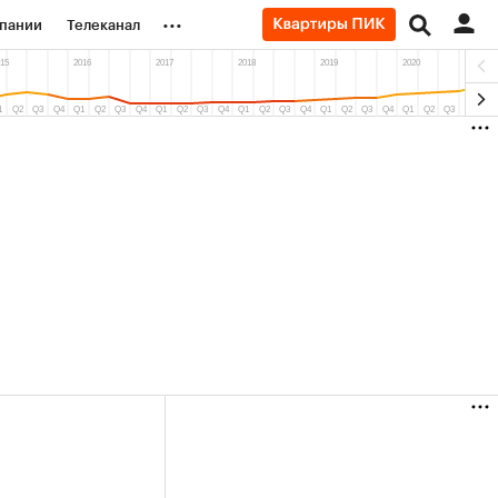
...
пании
Телеканал
ионеры
вания
личной валюты