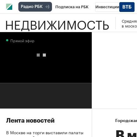
Подписка на РБК
Инвестиции
НЕДВИЖИМОСТЬ
Средняя
РБК Вино
Спорт
Школа управления
в моско
Национальные проекты
Город
Стил
Прямой эфир
Кредитные рейтинги
Франшизы
Га
Проверка контрагентов
Политика
Э
Лента новостей
Городска
В Москве на торги выставили палаты
В 