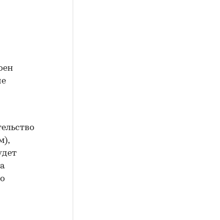
оен
ие
тельство
м),
удет
на
во