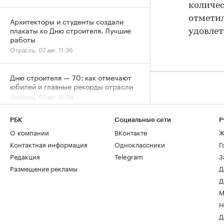
количес
отметил
Архитекторы и студенты создали
плакаты ко Дню строителя. Лучшие
удовлет
работы
Отрасль, 07 авг, 11:36
Дню строителя — 70: как отмечают
юбилей и главные рекорды отрасли
Отрасль, 07 авг, 11:04
РБК
Социальные сети
Р
Рост цен на жилье в июле охватил все
О компании
ВКонтакте
Ж
округа Москвы
Жилье, 07 авг, 09:34
Контактная информация
Одноклассники
Г
Редакция
Telegram
З
Размещение рекламы
Д
Эксперты объяснили, почему жилье
для студентов надо было искать
Д
«вчера»
РАДИО
М
Недвижимость, 07 авг, 09:03
Н
Д