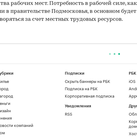
тва рабочих мест. Потребность в рабочей силе, как
и в правительстве Подмосковья, в основном будет
воряться за счет местных трудовых ресурсов.
убрики
Подписки
РБК
илье
Скрыть баннеры на РБК
iOS
ород
Подписка на РБК
And
агород
Корпоративная подписка
AppG
еньги
Уведомления
Дру
изайн
RSS
Обл
нения
Кор
овости компаний
дом
ом
Хос