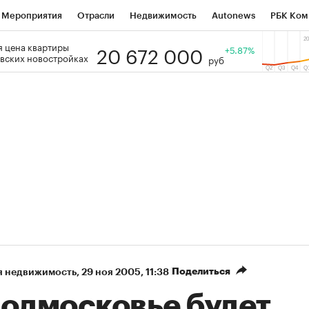
Мероприятия
Отрасли
Недвижимость
Autonews
РБК Ком
20 672 000
 цена квартиры
 РБК
РБК Образование
РБК Курсы
РБК Life
+5.87%
Тренды
Виз
вских новостройках
руб
ь
Крипто
РБК Бизнес-среда
Дискуссионный клуб
Исследо
зета
Спецпроекты СПб
Конференции СПб
Спецпроекты
кономика
Бизнес
Технологии и медиа
Финансы
Рынок на
Поделиться
я недвижимость
⁠,
29 ноя 2005, 11:38
Подмосковье будет