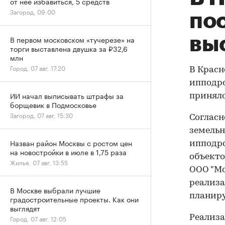
от нее избавиться, 5 средств
Загород, 09:00
по
вы
В первом московском «тучерезе» на
торги выставлена двушка за ₽32,6
млн
Город, 07 авг, 17:20
В Красн
ипподро
ИИ начал выписывать штрафы за
приняло
борщевик в Подмосковье
Загород, 07 авг, 15:30
Согласн
земельн
Назван район Москвы с ростом цен
ипподро
на новостройки в июле в 1,75 раза
объекто
Жилье, 07 авг, 13:55
ООО "Мо
реализа
В Москве выбрали лучшие
планиру
градостроительные проекты. Как они
выглядят
Реализа
Город, 07 авг, 12:05