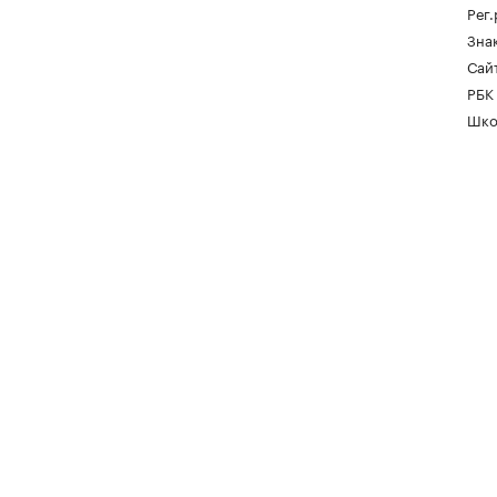
Рег
Зна
Сайт
РБК
Шко