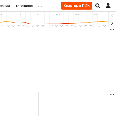
...
пании
Телеканал
ионеры
вания
личной валюты