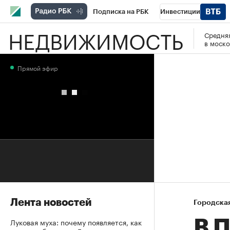
Подписка на РБК
Инвестиции
НЕДВИЖИМОСТЬ
Средняя
РБК Вино
Спорт
Школа управления
в моско
Национальные проекты
Город
Стил
Прямой эфир
Кредитные рейтинги
Франшизы
Га
Проверка контрагентов
Политика
Э
Лента новостей
Городска
Луковая муха: почему появляется, как
В 