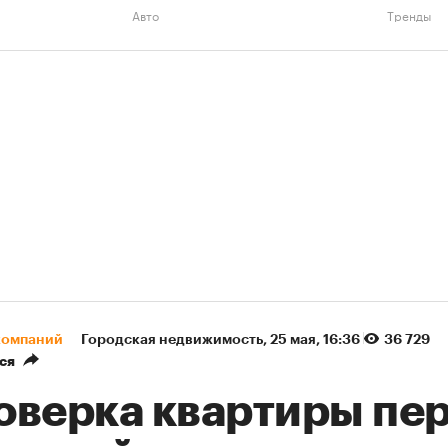
Авто
Тренды
компаний
Городская недвижимость
⁠,
25 мая, 16:36
36 729
ся
оверка квартиры пе