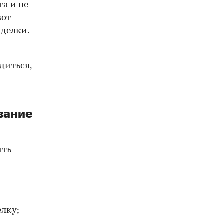
а и не
вот
сделки.
диться,
вание
ить
елку;