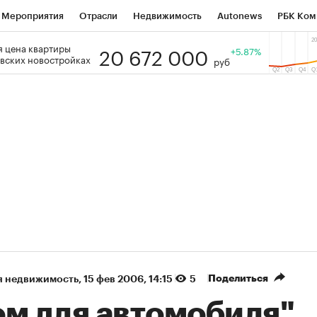
Мероприятия
Отрасли
Недвижимость
Autonews
РБК Ком
20 672 000
 цена квартиры
 РБК
РБК Образование
РБК Курсы
РБК Life
+5.87%
Тренды
Виз
вских новостройках
руб
ь
Крипто
РБК Бизнес-среда
Дискуссионный клуб
Исследо
зета
Спецпроекты СПб
Конференции СПб
Спецпроекты
кономика
Бизнес
Технологии и медиа
Финансы
Рынок на
(+87,29%)
(+29,77%)
 450
АФК «Система» ₽12
Купить
Куп
ПСБ к 29.07.27
прогноз БКС к 15.07.27
Поделиться
я недвижимость
⁠,
15 фев 2006, 14:15
5
ом для автомобиля"