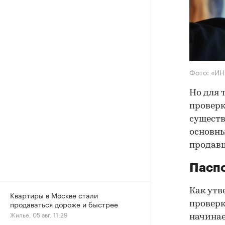
Фото: «И
Но для 
проверк
существ
основны
продав
Паспо
Как утв
Квартиры в Москве стали
продаваться дороже и быстрее
проверк
Жилье, 05 авг, 11:29
начинае