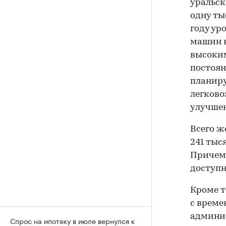
уральск
одну ты
году ур
машин н
высоким
постоян
планиру
легков
улучшен
Всего ж
241 тыс
Причем,
доступн
Кроме т
с време
админис
Спрос на ипотеку в июле вернулся к