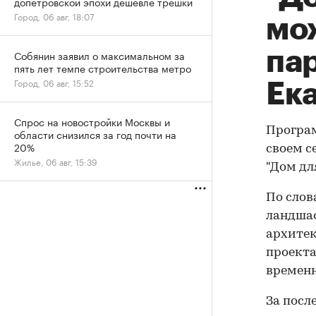
допетровской эпохи дешевле трешки
Город, 06 авг, 18:07
мо
па
Собянин заявил о максимальном за
пять лет темпе строительства метро
Город, 06 авг, 15:52
Ек
Спрос на новостройки Москвы и
Програм
области снизился за год почти на
20%
своем с
Жилье, 06 авг, 15:39
"Дом дл
По слов
ландшаф
архитек
проекта
временн
За посл