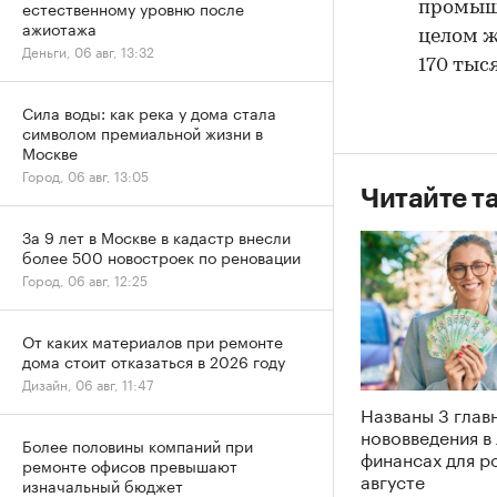
естественному уровню после
промыш
ажиотажа
целом ж
Деньги, 06 авг, 13:32
170 тыс
Сила воды: как река у дома стала
символом премиальной жизни в
Москве
Город, 06 авг, 13:05
Читайте т
За 9 лет в Москве в кадастр внесли
более 500 новостроек по реновации
Город, 06 авг, 12:25
От каких материалов при ремонте
дома стоит отказаться в 2026 году
Дизайн, 06 авг, 11:47
Названы 3 глав
нововведения в
Более половины компаний при
финансах для р
ремонте офисов превышают
августе
изначальный бюджет