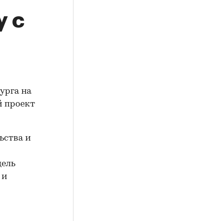
у с
урга на
й проект
ьства и
цель
 и