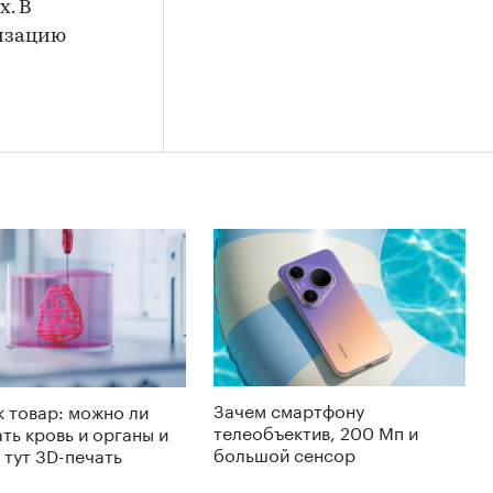
. В
низацию
Зачем смартфону
к товар: можно ли
телеобъектив, 200 Мп и
ть кровь и органы и
большой сенсор
 тут 3D-печать