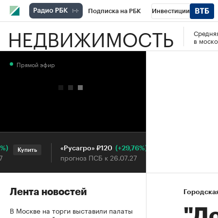
Подписка на РБК
Инвестиции
НЕДВИЖИМОСТЬ
Средняя
РБК Вино
Спорт
Школа управления
в моско
Национальные проекты
Город
Стил
Прямой эфир
Кредитные рейтинги
Франшизы
Га
Проверка контрагентов
Политика
Э
(+29,76%)
«Русагро» ₽120
Ozon ₽5
Купить
Купить
прогноз ПСБ к 26.07.27
прогноз 
Лента новостей
Городска
В Москве на торги выставили палаты
"Д