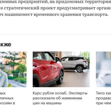
ленных предприятий, на придомовых территориях
е стратегический проект предусматривает орга
яч машиномест временного хранения транспорта.
акже
ных
Курс рубля ослаб. Эксперты
Тело ка
 личных
рассказали об изменении
продава
оссиян в
цен на машины
при чем