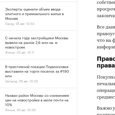
собстве
Эксперты оценили объем ввода
просроч
элитного и премиального жилья в
закончи
Москве
Город, 05 авг, 10:53
Все дан
правоус
С начала года застройщики Москвы
что на 
вывели на рынок 2,6 млн кв. м
новостроек
информа
Жилье, 05 авг, 10:11
Прав
права
В престижной локации Подмосковья
выставили на торги поселок за ₽190
млн
Покупк
Загород, 05 авг, 10:03
печальн
операци
Назван район Москвы со снижением
среднес
цен на новостройки в июле почти на
10%
Важно у
Жилье, 05 авг, 10:00