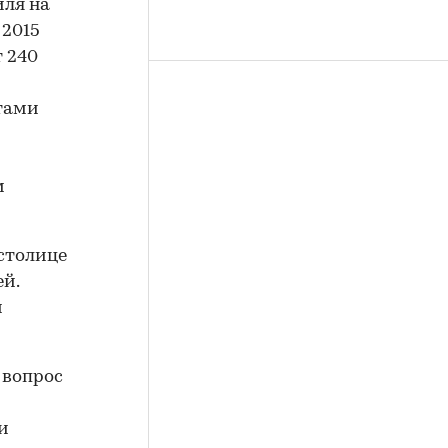
иля на
 2015
 240
тами
м
 столице
й.
м
 вопрос
и