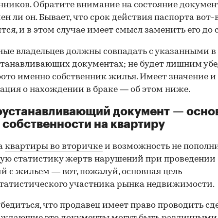
нников. Обратите внимание на состояние документ
ен ли он. Бывает, что срок действия паспорта вот-
тся, и в этом случае имеет смысл заменить его до 
ные владельцев должны совпадать с указанными в
танавливающих документах; не будет лишним убе
фото именно собственник жилья. Имеет значение и
ция о нахождении в браке — об этом ниже.
оустанавливающий документ — осно
 собственности на квартиру
а
квартиры во вторичке
и возможность не пополн
ую статистику жертв нарушений при проведении
й с жильем — вот, пожалуй, основная цель
татистического участника рынка недвижимости.
00:00
/
00:00
бедиться, что продавец имеет право проводить сд