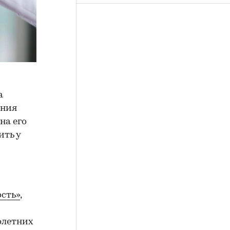
а
ения
на его
ить у
сть»
,
олетних