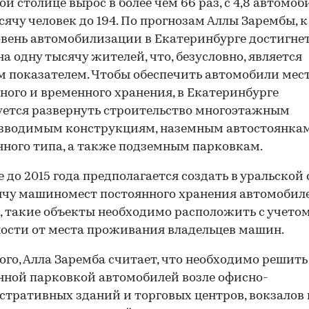
ой столице вырос в более чем 66 раз, с 4,8 автомоб
сячу человек до 194. По прогнозам Аллы Зарембы, к
овень автомобилизации в Екатеринбурге достигнет
а одну тысячу жителей, что, безусловно, является
 показателем. Чтобы обеспечить автомобили мес
ного и временного хранения, в Екатеринбурге
ется развернуть строительство многоэтажным
озводимым конструкциям, наземным автостоянка
ного типа, а также подземным парковкам.
е до 2015 года предполагается создать в уральской
ячу машиномест постоянного хранения автомобиле
 такие объекты необходимо расположить с учето
ости от места проживания владельцев машин.
ого, Алла Заремба считает, что необходимо решить
нной парковкой автомобилей возле офисно-
тративных зданий и торговых центров, вокзалов 