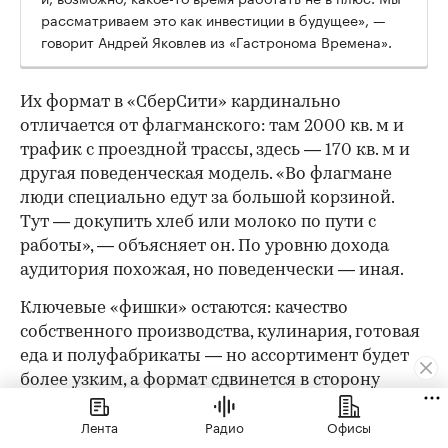
рассматриваем это как инвестиции в будущее», —
говорит Андрей Яковлев из «Гастронома Времена».
Их формат в «СберСити» кардинально
отличается от флагманского: там 2000 кв. м и
трафик с проездной трассы, здесь — 170 кв. м и
другая поведенческая модель. «Во флагмане
люди специально едут за большой корзиной.
Тут — докупить хлеб или молоко по пути с
работы», — объясняет он. По уровню дохода
аудитория похожая, но поведенчески — иная.
Ключевые «фишки» остаются: качество
собственного производства, кулинария, готовая
еда и полуфабрикаты — но ассортимент будет
более узким, а формат сдвинется в сторону
ежедневных небольших покупок. Впрочем,
Лента
Радио
Офисы
малым форматом история не ограничивается: в