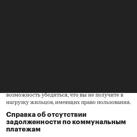
уделить пристальное внимание датам
оформления собственности, заключения и
расторжения брака.
Справка о зарегистрированных
лицах
Идеально, если в жилище никто не
зарегистрирован. Верить на слово не стоит,
попросите продавца документально
подтвердить этот факт. Проверка прописанных в
квартире заключается в получении архивной
выписки из домовой книги — это даст
возможность убедиться, что вы не получите в
нагрузку жильцов, имеющих право пользования.
Справка об отсутствии
задолженности по коммунальным
платежам