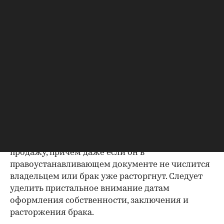
Как отмечают в «ИНКОМ-Недвижимости», если в
выписке имеются сведения об обременениях на
квартиру (ипотека, арест и т.д.), следует
запросить у продавца дополнительные
документы, например о выплате ипотеки, чтобы
убедиться в отсутствии препятствий к сделке.
Согласие второй половины на
продажу
Если жилье приобреталось в браке, необходимо
будет получить согласие второго супруга на
продажу, причем даже если он в
правоустанавливающем документе не числится
владельцем или брак уже расторгнут. Следует
уделить пристальное внимание датам
оформления собственности, заключения и
расторжения брака.