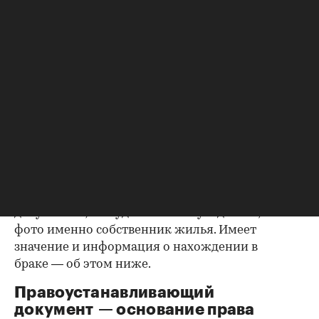
Как утверждают эксперты агентства
«ИНКОМ-
Недвижимость»
, проверка квартиры перед
покупкой на вторичном рынке начинается с
ознакомления с паспортами всех
совершеннолетних собственников. Обратите
внимание на состояние документа и не
просрочен ли он. Бывает, что срок действия
паспорта вот-вот закончится, и в этом случае
имеет смысл заменить его до сделки.
Все данные владельцев должны совпадать с
указанными в правоустанавливающих
документах; не будет лишним убедиться, что на
фото именно собственник жилья. Имеет
значение и информация о нахождении в
браке — об этом ниже.
Правоустанавливающий
документ — основание права
00:00
/
00:00