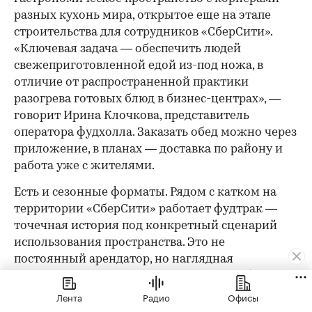
разных кухонь мира, открытое еще на этапе
строительства для сотрудников «СберСити».
«Ключевая задача — обеспечить людей
свежеприготовленной едой из-под ножа, в
отличие от распространенной практики
разогрева готовых блюд в бизнес-центрах», —
говорит Ирина Клочкова, представитель
оператора фудхолла. Заказать обед можно через
приложение, в планах — доставка по району и
работа уже с жителями.
Есть и сезонные форматы. Рядом с катком на
территории «СберСити» работает фудтрак —
точечная история под конкретный сценарий
использования пространства. Это не
постоянный арендатор, но наглядная
демонстрация того, как среда может работать в
разных режимах в зависимости от времени
Лента
Радио
Офисы
года.