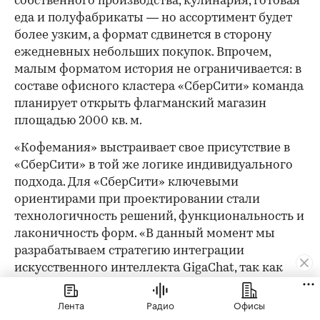
собственного производства, кулинария, готовая
еда и полуфабрикаты — но ассортимент будет
более узким, а формат сдвинется в сторону
ежедневных небольших покупок. Впрочем,
малым форматом история не ограничивается: в
составе офисного кластера «СберСити» команда
планирует открыть флагманский магазин
площадью 2000 кв. м.
«Кофемания» выстраивает свое присутствие в
«СберСити» в той же логике индивидуального
подхода. Для «СберСити» ключевыми
ориентирами при проектировании стали
технологичность решений, функциональность и
лаконичность форм. «В данный момент мы
разрабатываем стратегию интеграции
искусственного интеллекта GigaChat, так как
убеждены, что будущее ресторанов — за
цифровизацией», — делятся планами в пресс-
Лента
Радио
Офисы
службе. Открытие в «СберСити» — логичный