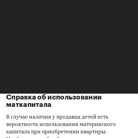
нагрузку жильцов, имеющих право пользования.
Справка об отсутствии
задолженности по коммунальным
платежам
Важно убедиться в отсутствии задолженностей:
до продажи квартиры оплата «коммуналки» —
обязанность прежнего собственника. А как
проверить долги по коммунальным платежам?
Попросите его взять соответствующие справки.
Дата должна быть свежей, сверьте указанные в
них цифры с показаниями счетчиков.
Справка об использовании
маткапитала
В случае наличия у продавца детей есть
вероятность использования материнского
капитала при приобретении квартиры.