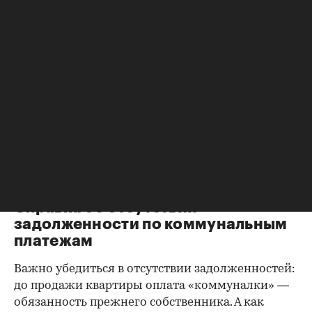
Справка о зарегистрированных
лицах
Идеально, если в жилище никто не
зарегистрирован. Верить на слово не стоит,
попросите продавца документально
подтвердить этот факт. Проверка прописанных в
квартире заключается в получении архивной
выписки из домовой книги — это даст
возможность убедиться, что вы не получите в
нагрузку жильцов, имеющих право пользования.
Справка об отсутствии
задолженности по коммунальным
платежам
Важно убедиться в отсутствии задолженностей:
до продажи квартиры оплата «коммуналки» —
обязанность прежнего собственника. А как