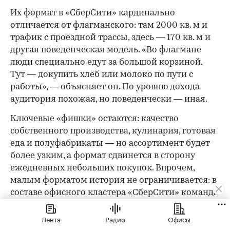
Их формат в «СберСити» кардинально
отличается от флагманского: там 2000 кв. м и
трафик с проездной трассы, здесь — 170 кв. м и
другая поведенческая модель. «Во флагмане
люди специально едут за большой корзиной.
Тут — докупить хлеб или молоко по пути с
работы», — объясняет он. По уровню дохода
аудитория похожая, но поведенчески — иная.
Ключевые «фишки» остаются: качество
собственного производства, кулинария, готовая
еда и полуфабрикаты — но ассортимент будет
более узким, а формат сдвинется в сторону
ежедневных небольших покупок. Впрочем,
малым форматом история не ограничивается: в
составе офисного кластера «СберСити» команда
планирует открыть флагманский магазин
площадью 2000 кв. м.
Лента
Радио
Офисы