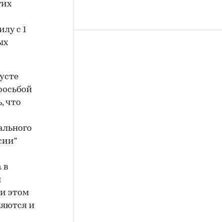
гих
лу с 1
ых
усте
просьбой
, что
ального
сии"
 в
я
ри этом
ляются и