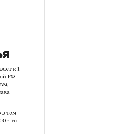
ья
ает к 1
рой РФ
вы,
лава
.
 в том
00 - то