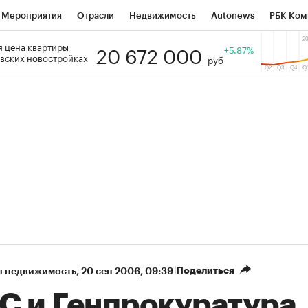
Мероприятия
Отрасли
Недвижимость
Autonews
РБК Ком
20 672 000
 цена квартиры
 РБК
РБК Образование
РБК Курсы
РБК Life
+5.87%
Тренды
Виз
вских новостройках
руб
ь
Крипто
РБК Бизнес-среда
Дискуссионный клуб
Исследо
зета
Спецпроекты СПб
Конференции СПб
Спецпроекты
кономика
Бизнес
Технологии и медиа
Финансы
Рынок на
Поделиться
я недвижимость
⁠,
20 сен 2006, 09:39
С и Генпрокуратура