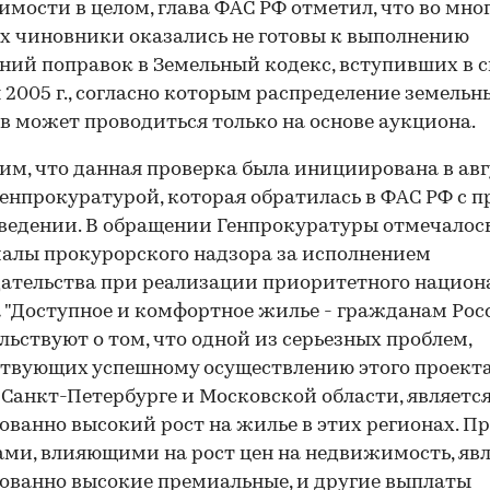
мости в целом, глава ФАС РФ отметил, что во мно
х чиновники оказались не готовы к выполнению
ний поправок в Земельный кодекс, вступивших в си
 2005 г., согласно которым распределение земельн
в может проводиться только на основе аукциона.
м, что данная проверка была инициирована в авг
 Генпрокуратурой, которая обратилась в ФАС РФ с 
оведении. В обращении Генпрокуратуры отмечалось
алы прокурорского надзора за исполнением
ательства при реализации приоритетного национ
 "Доступное и комфортное жилье - гражданам Рос
льствуют о том, что одной из серьезных проблем,
твующих успешному осуществлению этого проекта
 Санкт-Петербурге и Московской области, являетс
ованно высокий рост на жилье в этих регионах. П
ми, влияющими на рост цен на недвижимость, яв
ованно высокие премиальные, и другие выплаты