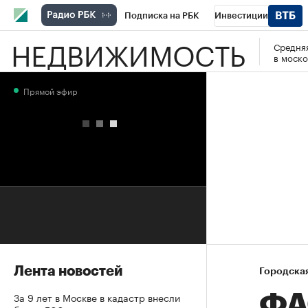
Подписка на РБК
Инвестиции
НЕДВИЖИМОСТЬ
Средняя
РБК Вино
Спорт
Школа управления
в моско
Национальные проекты
Город
Стил
Прямой эфир
Кредитные рейтинги
Франшизы
Га
Проверка контрагентов
Политика
Э
Лента новостей
Городска
За 9 лет в Москве в кадастр внесли
ФА