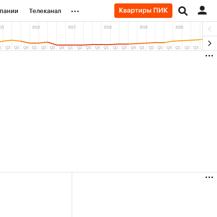
...
пании
Телеканал
ионеры
вания
личной валюты