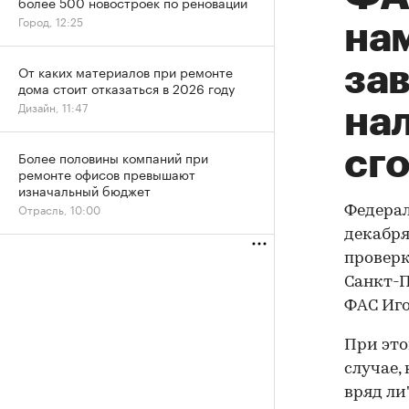
более 500 новостроек по реновации
Город, 12:25
нам
за
От каких материалов при ремонте
дома стоит отказаться в 2026 году
Дизайн, 11:47
на
сг
Более половины компаний при
ремонте офисов превышают
изначальный бюджет
Отрасль, 10:00
Федерал
декабря
проверк
Санкт-П
ФАС Иго
При это
случае,
вряд ли