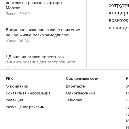
ипотеку на разные квартиры в
сотрудн
Москве
Деньги, 09:00
концерн
возмож
возводя
Временное явление: в июле снижение
цен на жилье резко замедлилось
Жилье, 06:00
ЦБ оценил ставки проектного
финансирования для застройщиков
России
Деньги, 05 авг, 18:13
РБК
Социальные сети
Р
О компании
ВКонтакте
Ж
«Домклик» отметил
Контактная информация
Одноклассники
Г
перераспределение ипотечного
спроса в сторону вторички
Редакция
Telegram
З
Деньги, 05 авг, 15:13
Размещение рекламы
Д
Д
М
Гибель рабочего на стройплощадке:
когда отвечает руководитель
Н