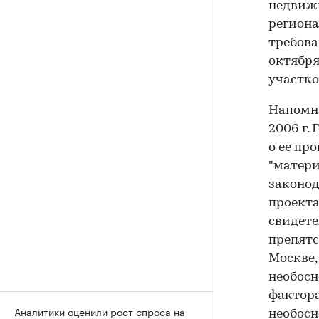
недвижи
региона
требова
октября
участко
Напомни
2006 г.
о ее пр
"матери
законод
проекта
свидете
препятс
Москве,
необосн
фактора
Аналитики оценили рост спроса на
необосн