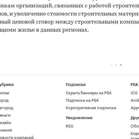
икам организаций, связанных с работой строите
ов, и увеличение стоимости строительных матери
ный ценовой сговор между строительными компа
щими жилье в данных регионах.
убрики
Подписки
РБК
илье
Скрыть баннеры на РБК
iOS
ород
Подписка на РБК
And
агород
Корпоративная подписка
AppG
еньги
Уведомления
Дру
изайн
RSS
Обл
нения
Кор
овости компаний
дом