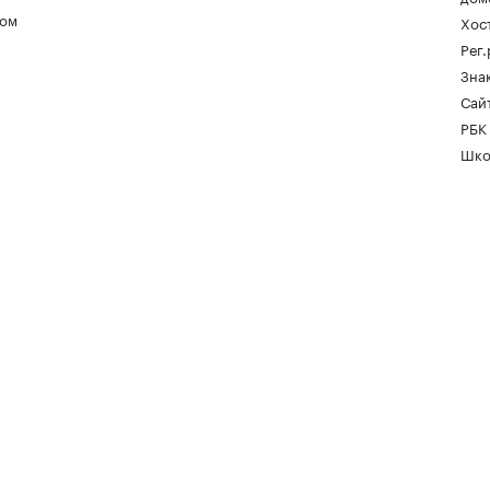
ом
Хос
Рег
Зна
Сайт
РБК
Шко