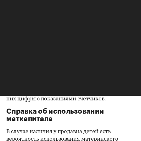
возможность убедиться, что вы не получите в
нагрузку жильцов, имеющих право пользования.
Справка об отсутствии
задолженности по коммунальным
платежам
Важно убедиться в отсутствии задолженностей:
до продажи квартиры оплата «коммуналки» —
обязанность прежнего собственника. А как
проверить долги по коммунальным платежам?
Попросите его взять соответствующие справки.
Дата должна быть свежей, сверьте указанные в
них цифры с показаниями счетчиков.
Справка об использовании
маткапитала
В случае наличия у продавца детей есть
вероятность использования материнского