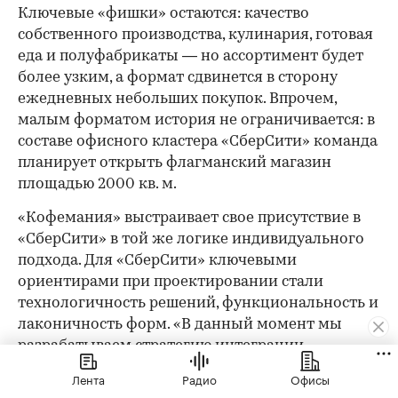
Ключевые «фишки» остаются: качество
собственного производства, кулинария, готовая
еда и полуфабрикаты — но ассортимент будет
более узким, а формат сдвинется в сторону
ежедневных небольших покупок. Впрочем,
малым форматом история не ограничивается: в
составе офисного кластера «СберСити» команда
планирует открыть флагманский магазин
площадью 2000 кв. м.
«Кофемания» выстраивает свое присутствие в
«СберСити» в той же логике индивидуального
подхода. Для «СберСити» ключевыми
ориентирами при проектировании стали
технологичность решений, функциональность и
лаконичность форм. «В данный момент мы
разрабатываем стратегию интеграции
искусственного интеллекта GigaChat, так как
Лента
Радио
Офисы
убеждены, что будущее ресторанов — за