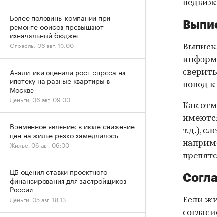
недвижи
Более половины компаний при
Выпис
ремонте офисов превышают
изначальный бюджет
Отрасль, 06 авг, 10:00
Выписка
информа
Аналитики оценили рост спроса на
сверить
ипотеку на разные квартиры в
повод к
Москве
Деньги, 06 авг, 09:00
Как отм
имеются
Временное явление: в июле снижение
т.д.), 
цен на жилье резко замедлилось
наприме
Жилье, 06 авг, 06:00
препятс
ЦБ оценил ставки проектного
Согла
финансирования для застройщиков
России
Деньги, 05 авг, 18:13
Если жи
согласи