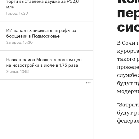
торги выставлена двушка за ₽32,6
млн
пе
Город, 17:20
си
ИИ начал выписывать штрафы за
борщевик в Подмосковье
Загород, 15:30
В Сочи
курорта
Назван район Москвы с ростом цен
такого 
на новостройки в июле в 1,75 раза
проведе
Жилье, 13:55
службе
будут п
модерн
"Затрат
будут р
федерал