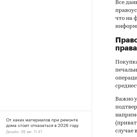
Все дан
правоус
что на 
информа
Прав
права
Покупк
печальн
операци
среднес
Важно у
подтве
наприме
От каких материалов при ремонте
(приват
дома стоит отказаться в 2026 году
случае 
Дизайн, 06 авг, 11:47