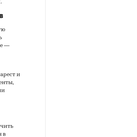
.
в
ую
ь
ие —
арест и
енты,
ии
учить
н в