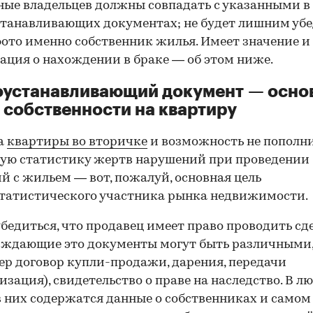
ные владельцев должны совпадать с указанными в
танавливающих документах; не будет лишним убе
фото именно собственник жилья. Имеет значение и
ция о нахождении в браке — об этом ниже.
оустанавливающий документ — осно
 собственности на квартиру
а
квартиры во вторичке
и возможность не пополн
ую статистику жертв нарушений при проведении
й с жильем — вот, пожалуй, основная цель
татистического участника рынка недвижимости.
00:00
/
00:00
бедиться, что продавец имеет право проводить сд
рждающие это документы могут быть различными
р договор купли-продажи, дарения, передачи
изация), свидетельство о праве на наследство. В л
в них содержатся данные о собственниках и самом