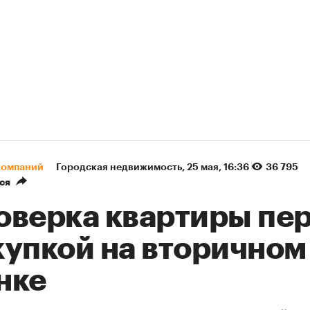
компаний
Городская недвижимость
⁠,
25 мая, 16:36
36 795
ся
оверка квартиры пе
купкой на вторичном
нке