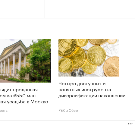
Четыре доступных и
лядит проданная
понятных инструмента
ем за ₽550 млн
диверсификации накоплений
ая усадьба в Москве
ость
РБК и Сбер