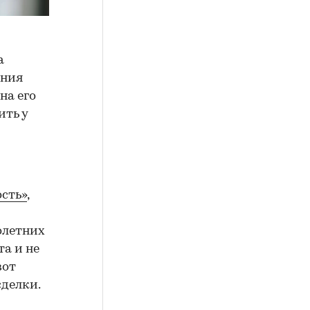
а
ения
на его
ить у
сть»
,
олетних
а и не
вот
сделки.