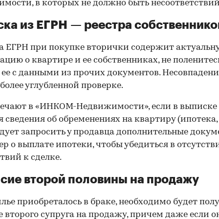
мости, в которых не должно быть несоответствий
ка из ЕГРН — реестра собственнико
 ЕГРН при покупке вторички содержит актуальн
цию о квартире и ее собственниках, не поленитес
 ее с данными из прочих документов. Несовпаден
 более углубленной проверке.
ечают в «ИНКОМ-Недвижимости», если в выписке
 сведения об обременениях на квартиру (ипотека, 
следует запросить у продавца дополнительные докум
р о выплате ипотеки, чтобы убедиться в отсутств
твий к сделке.
сие второй половины на продажу
лье приобреталось в браке, необходимо будет пол
е второго супруга на продажу, причем даже если о