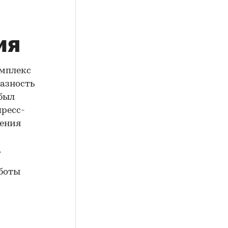
ия
мплекс
азность
был
пресс-
жения
.
аботы