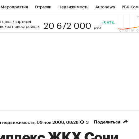
Мероприятия
Отрасли
Недвижимость
Autonews
РБК Ком
20 672 000
 цена квартиры
 РБК
РБК Образование
РБК Курсы
РБК Life
+5.87%
Тренды
Виз
вских новостройках
руб
ь
Крипто
РБК Бизнес-среда
Дискуссионный клуб
Исследо
зета
Спецпроекты СПб
Конференции СПб
Спецпроекты
кономика
Бизнес
Технологии и медиа
Финансы
Рынок на
(+87,96%)
(+32,89%)
5 450
АФК «Система» ₽12
Купить
К
 ПСБ к 29.07.27
прогноз БКС к 15.07.27
Поделиться
я недвижимость
⁠,
09 ноя 2006, 08:28
3
мплекс ЖКХ Сочи