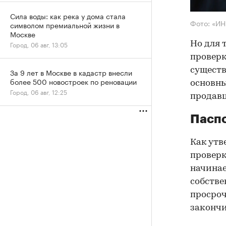
Сила воды: как река у дома стала
Фото: «И
символом премиальной жизни в
Москве
Но для 
Город, 06 авг, 13:05
проверк
существ
За 9 лет в Москве в кадастр внесли
более 500 новостроек по реновации
основны
Город, 06 авг, 12:25
продав
Паспо
Как утв
проверк
начинае
собстве
просроч
закончи