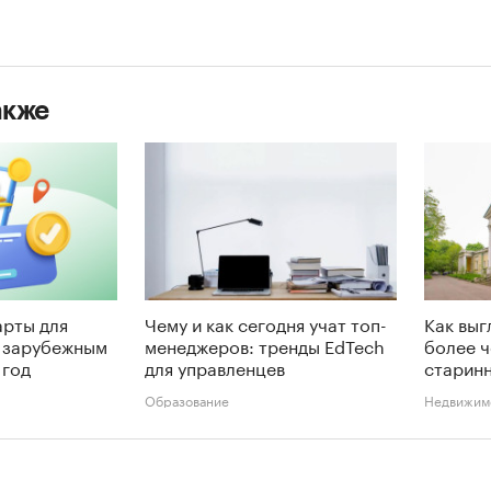
акже
арты для
Чему и как сегодня учат топ-
Как выг
о зарубежным
менеджеров: тренды EdTech
более ч
 год
для управленцев
старинн
Образование
Недвижим