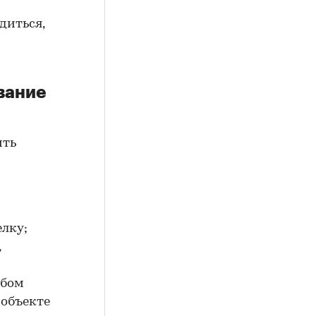
диться,
вание
ить
елку;
,
юбом
 объекте