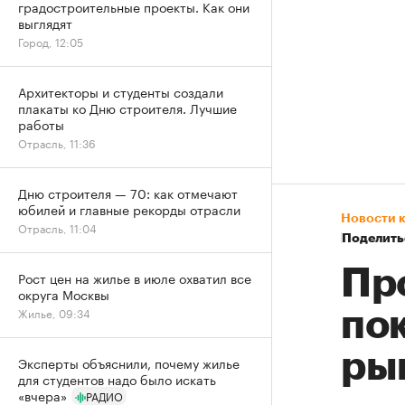
градостроительные проекты. Как они
выглядят
Город, 12:05
Архитекторы и студенты создали
плакаты ко Дню строителя. Лучшие
работы
Отрасль, 11:36
Дню строителя — 70: как отмечают
юбилей и главные рекорды отрасли
Новости 
Отрасль, 11:04
Поделить
Пр
Рост цен на жилье в июле охватил все
округа Москвы
Жилье, 09:34
по
ры
Эксперты объяснили, почему жилье
для студентов надо было искать
«вчера»
РАДИО