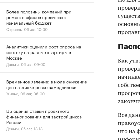
Но для 
проверк
Более половины компаний при
существ
ремонте офисов превышают
изначальный бюджет
основны
Отрасль, 06 авг, 10:00
продав
Паспо
Аналитики оценили рост спроса на
ипотеку на разные квартиры в
Москве
Как утв
Деньги, 06 авг, 09:00
проверк
начинае
Временное явление: в июле снижение
собстве
цен на жилье резко замедлилось
Жилье, 06 авг, 06:00
просроч
закончи
ЦБ оценил ставки проектного
Все дан
финансирования для застройщиков
России
правоус
Деньги, 05 авг, 18:13
что на 
информа