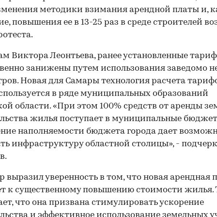
зменения методики взимания арендной платы и, к
ие, повышения ее в 13-25 раз в среде строителей в
ротеста.
ам Виктора Леонтьева, ранее установленные тари
венно занижены путем использования заведомо н
ров. Новая для Самары технология расчета тариф
спользуется в ряде муниципальных образований
ой области. «При этом 100% средств от аренды зе
льства жилья поступает в муниципальные бюджет
ние наполняемости бюджета города дает возможн
ть инфраструктуру областной столицы», - подчер
в.
 выразил уверенность в том, что новая арендная п
т к существенному повышению стоимости жилья.
ает, что она призвана стимулировать ускорение
льства и эффективное использование земельных у