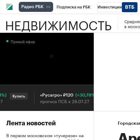
Подписка на РБК
Инвестиции
НЕДВИЖИМОСТЬ
Средняя
РБК Вино
Спорт
Школа управления
в моско
Национальные проекты
Город
Стил
Прямой эфир
Кредитные рейтинги
Франшизы
Га
Проверка контрагентов
Политика
Э
(+30,78%)
«Русагро» ₽120
Ozon ₽
Купить
Купить
прогноз ПСБ к 26.07.27
прогноз
Лента новостей
Городска
В первом московском «тучерезе» на
Ар