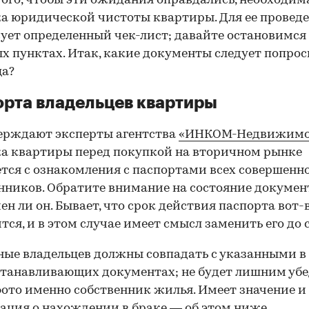
того, чтобы эти ожидания оправдались, необходим
а юридической чистоты квартиры. Для ее провед
ует определенный чек-лист; давайте остановимся 
х пунктах. Итак, какие документы следует попрос
ца?
рта владельцев квартиры
ерждают эксперты агентства
«ИНКОМ-Недвижимо
а квартиры перед покупкой на вторичном рынке
тся с ознакомления с паспортами всех совершенн
нников. Обратите внимание на состояние документ
ен ли он. Бывает, что срок действия паспорта вот-
тся, и в этом случае имеет смысл заменить его до 
ные владельцев должны совпадать с указанными в
танавливающих документах; не будет лишним убе
фото именно собственник жилья. Имеет значение и
ция о нахождении в браке — об этом ниже.