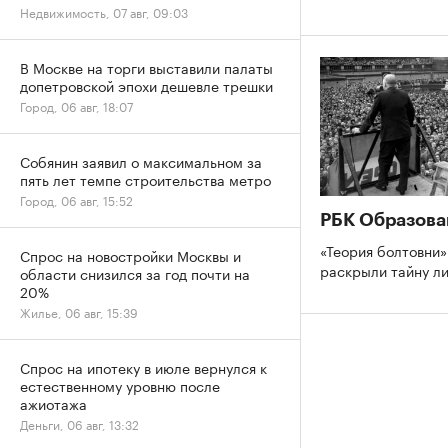
Недвижимость, 07 авг, 09:03
В Москве на торги выставили палаты
допетровской эпохи дешевле трешки
Город, 06 авг, 18:07
Собянин заявил о максимальном за
пять лет темпе строительства метро
Город, 06 авг, 15:52
РБК Образова
«Теория болтовни»
Спрос на новостройки Москвы и
раскрыли тайну л
области снизился за год почти на
20%
Жилье, 06 авг, 15:39
Спрос на ипотеку в июле вернулся к
естественному уровню после
ажиотажа
Деньги, 06 авг, 13:32