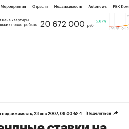
Мероприятия
Отрасли
Недвижимость
Autonews
РБК Ком
20 672 000
 цена квартиры
 РБК
РБК Образование
РБК Курсы
РБК Life
+5.87%
Тренды
Виз
вских новостройках
руб
ь
Крипто
РБК Бизнес-среда
Дискуссионный клуб
Исследо
зета
Спецпроекты СПб
Конференции СПб
Спецпроекты
кономика
Бизнес
Технологии и медиа
Финансы
Рынок на
(+90,76%)
(+34,79%)
5 450
АФК «Система» ₽12
Купить
К
 ПСБ к 29.07.27
прогноз БКС к 15.07.27
Поделиться
я недвижимость
⁠,
23 янв 2007, 09:00
4
ендные ставки на