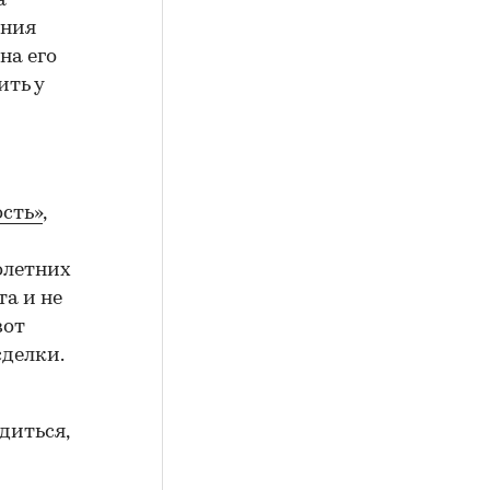
а
ения
на его
ить у
сть»
,
олетних
а и не
вот
сделки.
диться,