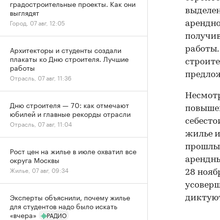
градостроительные проекты. Как они
выделен
выглядят
Город, 07 авг, 12:05
арендно
получив
Архитекторы и студенты создали
работы.
плакаты ко Дню строителя. Лучшие
строите
работы
предлож
Отрасль, 07 авг, 11:36
Несмотр
Дню строителя — 70: как отмечают
повышен
юбилей и главные рекорды отрасли
себесто
Отрасль, 07 авг, 11:04
жилье и
прошлый
Рост цен на жилье в июле охватил все
округа Москвы
арендны
Жилье, 07 авг, 09:34
28 нояб
усоверш
Эксперты объяснили, почему жилье
диктуют
для студентов надо было искать
«вчера»
РАДИО