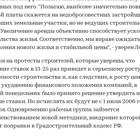
ных под него. "Полагаю, наиболее значительно по
й платы скажется на недобросовестных застройщ
ших земельные участки, но не ведущих строитель
 Увеличение аренды объективно способствует уск
льства жилья. Соответственно, мы вправе ожидать
ения нового жилья и стабильной цены", - уверен Л
я на протесты строителей, которые уверены, что
ие ставок в 13-25 раз приведет к серьезному рост
имости строительства и, как следствие, к росту цен
 ухудшению финансового положения компаний, в
 понедельник было принято решение утвердить 
е ставки. Но исчислять их будут не с 1 июля 2006 го
ря. Одновременно рабочая группа займется
енствованием новой методики, внедрение которо
 поправки в Градостроительный кодекс РФ.