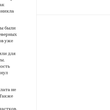
ак
озникла
фы были
еверных
ов уже
мли для
ы.
ость
кнул
лата не
 Также
частков,