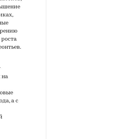
вышение
иках,
ные
орению
 роста
еонтьев.
у
 на
новые
да, а с
й