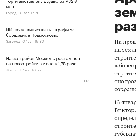
торги выставлена двушка за ₽32,6
млн
зем
Город, 07 авг, 17:20
ра
ИИ начал выписывать штрафы за
борщевик в Подмосковье
Загород, 07 авг, 15:30
На прош
на земл
Назван район Москвы с ростом цен
строите
на новостройки в июле в 1,75 раза
к более
Жилье, 07 авг, 13:55
строите
оно гро
сокраще
16 янва
Виктор 
определ
строите
губерна