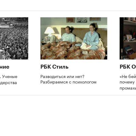
ние
РБК Стиль
РБК О
. Ученые
Разводиться или нет?
«Не бей
Разбираемся с психологом
почему 
идерства
промах