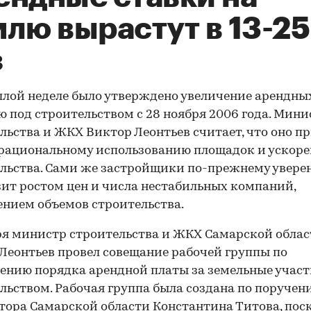
лю вырастут в 13-25
з
лой неделе было утверждено увеличение арендны
ю под строительством с 28 ноября 2006 года. Мини
льства и ЖКХ Виктор Леонтьев считает, что оно п
 рациональному использованию площадок и ускор
льства. Сами же застройщики по-прежнему уверен
зит ростом цен и числа нестабильных компаний,
нием объемов строительства.
ря министр строительства и ЖКХ Самарской обла
Леонтьев провел совещание рабочей группы по
ению порядка арендной платы за земельные участ
льством. Рабочая группа была создана по поручен
тора Самарской области Константина Титова, пос