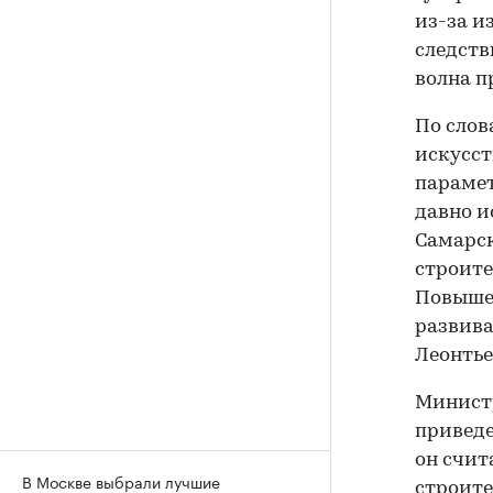
из-за и
следств
волна п
По слов
искусст
парамет
давно и
Самарск
строите
Повыше
развива
Леонтье
Министр
приведе
он счит
В Москве выбрали лучшие
строите