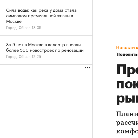
Сила воды: как река у дома стала
символом премиальной жизни в
Москве
Город, 06 авг, 13:05
За 9 лет в Москве в кадастр внесли
Новости 
более 500 новостроек по реновации
Поделить
Город, 06 авг, 12:25
Пр
по
ры
Плани
рассч
комфо