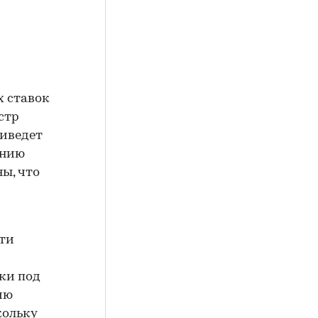
х ставок
стр
риведет
ению
ы, что
сти
ки под
ию
кольку