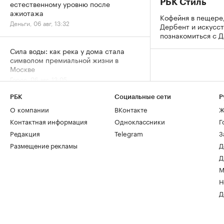
РБК Стиль
естественному уровню после
ажиотажа
Кофейня в пещере,
Деньги, 06 авг, 13:32
Дербент и искусст
познакомиться с 
Сила воды: как река у дома стала
символом премиальной жизни в
Москве
Город, 06 авг, 13:05
РБК
Социальные сети
Р
За 9 лет в Москве в кадастр внесли
О компании
ВКонтакте
Ж
более 500 новостроек по реновации
Контактная информация
Одноклассники
Г
Город, 06 авг, 12:25
Редакция
Telegram
З
Размещение рекламы
Д
От каких материалов при ремонте
Д
дома стоит отказаться в 2026 году
М
Дизайн, 06 авг, 11:47
Н
Д
Более половины компаний при
ремонте офисов превышают
изначальный бюджет