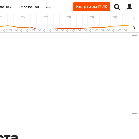
...
пании
Телеканал
ионеры
вания
личной валюты
ста