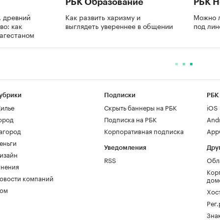
РБК Образование
РБК 
 древний
Как развить харизму и
Можно л
во: как
выглядеть увереннее в общении
под ли
Дагестаном
убрики
Подписки
РБК
илье
Скрыть баннеры на РБК
iOS
ород
Подписка на РБК
And
агород
Корпоративная подписка
AppG
еньги
Уведомления
Дру
изайн
RSS
Обл
нения
Кор
овости компаний
дом
ом
Хос
Рег
Зна