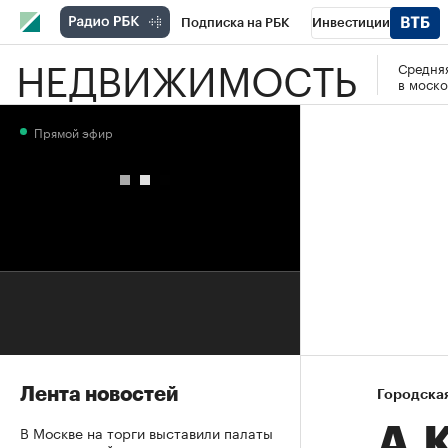
Подписка на РБК
Инвестиции
НЕДВИЖИМОСТЬ
Средняя
РБК Вино
Спорт
Школа управления
в моско
Национальные проекты
Город
Стил
Прямой эфир
Кредитные рейтинги
Франшизы
Га
Проверка контрагентов
Политика
Э
Лента новостей
Городска
В Москве на торги выставили палаты
А.