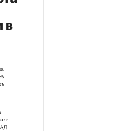
 в
на
5%
рь
а
жет
КАД