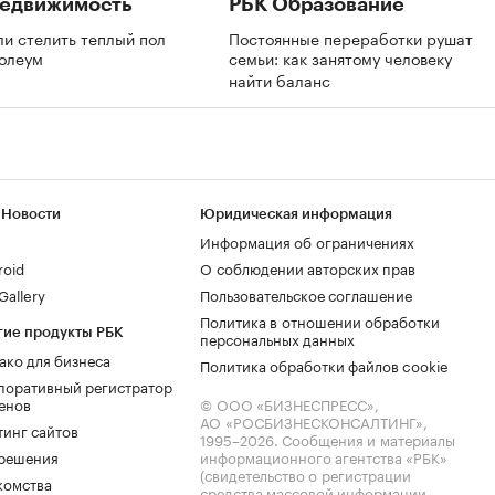
Недвижимость
РБК Образование
и стелить теплый пол
Постоянные переработки рушат
нолеум
семьи: как занятому человеку
найти баланс
 Новости
Юридическая информация
Информация об ограничениях
roid
О соблюдении авторских прав
allery
Пользовательское соглашение
Политика в отношении обработки
гие продукты РБК
персональных данных
ако для бизнеса
Политика обработки файлов cookie
поративный регистратор
енов
© ООО «БИЗНЕСПРЕСС»,
АО «РОСБИЗНЕСКОНСАЛТИНГ»,
тинг сайтов
1995–2026
. Сообщения и материалы
.решения
информационного агентства «РБК»
(свидетельство о регистрации
комства
средства массовой информации