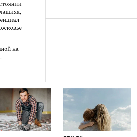
сстоянии
алашиха,
тенциал
московье
нной на
.