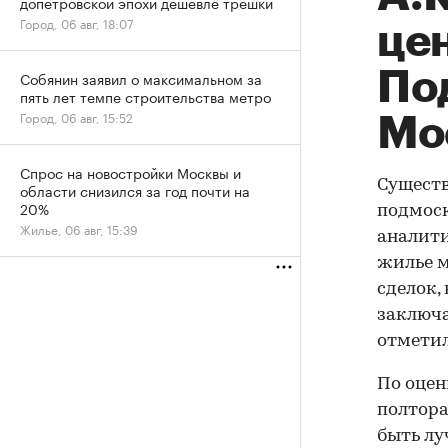
допетровской эпохи дешевле трешки
Город, 06 авг, 18:07
цен
По
Собянин заявил о максимальном за
пять лет темпе строительства метро
Город, 06 авг, 15:52
Мо
Спрос на новостройки Москвы и
Существ
области снизился за год почти на
20%
подмос
Жилье, 06 авг, 15:39
аналити
жилье м
сделок,
заключа
отметил
По оцен
полтора
быть лу