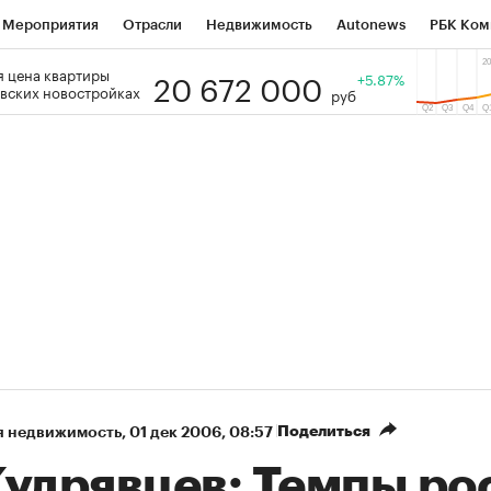
Мероприятия
Отрасли
Недвижимость
Autonews
РБК Ком
20 672 000
 цена квартиры
 РБК
РБК Образование
РБК Курсы
РБК Life
+5.87%
Тренды
Виз
вских новостройках
руб
ь
Крипто
РБК Бизнес-среда
Дискуссионный клуб
Исследо
зета
Спецпроекты СПб
Конференции СПб
Спецпроекты
кономика
Бизнес
Технологии и медиа
Финансы
Рынок на
Поделиться
я недвижимость
⁠,
01 дек 2006, 08:57
Кудрявцев: Темпы ро