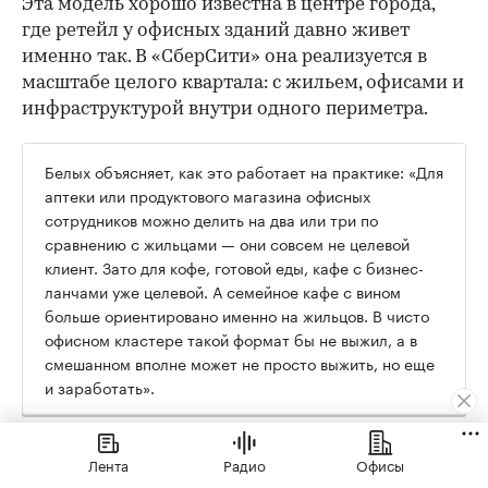
Эта модель хорошо известна в центре города,
где ретейл у офисных зданий давно живет
именно так. В «СберСити» она реализуется в
масштабе целого квартала: с жильем, офисами и
инфраструктурой внутри одного периметра.
Белых объясняет, как это работает на практике: «Для
аптеки или продуктового магазина офисных
сотрудников можно делить на два или три по
сравнению с жильцами — они совсем не целевой
клиент. Зато для кофе, готовой еды, кафе с бизнес-
ланчами уже целевой. А семейное кафе с вином
больше ориентировано именно на жильцов. В чисто
офисном кластере такой формат бы не выжил, а в
смешанном вполне может не просто выжить, но еще
и заработать».
В TopGun смотрят на эту двойственность без
Лента
Радио
Офисы
сомнений: «IT, мужчины — это наша сфера, вся