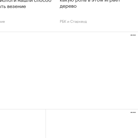
дерево
ть везение
ние
РБК и Старквуд