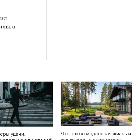
сил
илы, а
Что такое медленная жизнь и
еры удачи.
какую роль в этом играет
иологи нашли способ