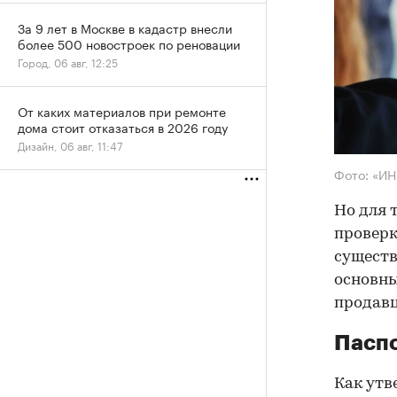
За 9 лет в Москве в кадастр внесли
более 500 новостроек по реновации
Город, 06 авг, 12:25
От каких материалов при ремонте
дома стоит отказаться в 2026 году
Дизайн, 06 авг, 11:47
Фото: «И
Но для 
проверк
существ
основны
продав
Паспо
Как утв