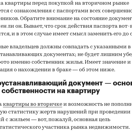
а квартиры перед покупкой на вторичном рынке
тся с ознакомления с паспортами всех совершенн
нников. Обратите внимание на состояние документ
ен ли он. Бывает, что срок действия паспорта вот-
тся, и в этом случае имеет смысл заменить его до 
ные владельцев должны совпадать с указанными в
танавливающих документах; не будет лишним убе
фото именно собственник жилья. Имеет значение и
ция о нахождении в браке — об этом ниже.
оустанавливающий документ — осно
 собственности на квартиру
а
квартиры во вторичке
и возможность не пополн
ую статистику жертв нарушений при проведении
й с жильем — вот, пожалуй, основная цель
татистического участника рынка недвижимости.