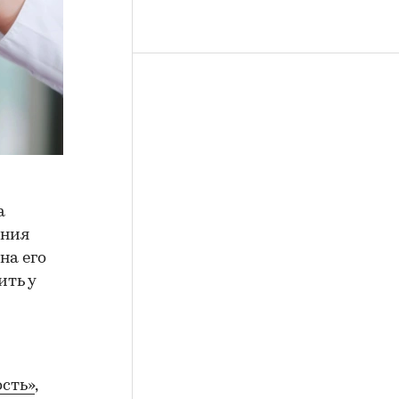
а
ения
на его
ить у
сть»
,