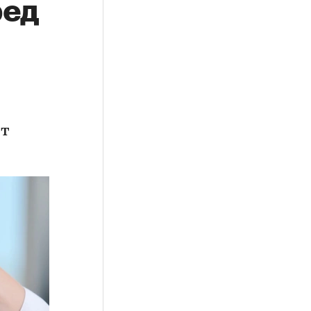
ред
ет