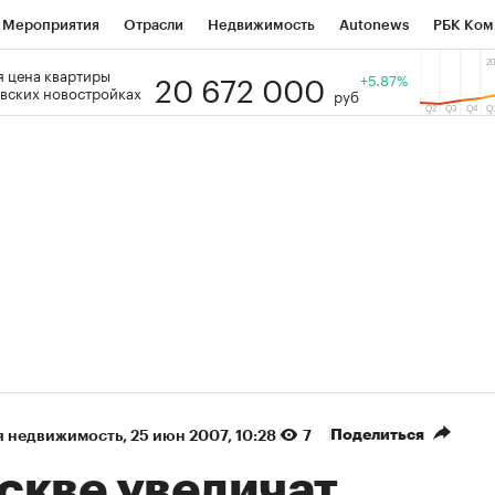
Мероприятия
Отрасли
Недвижимость
Autonews
РБК Ком
20 672 000
 цена квартиры
 РБК
РБК Образование
РБК Курсы
РБК Life
+5.87%
Тренды
Виз
вских новостройках
руб
ь
Крипто
РБК Бизнес-среда
Дискуссионный клуб
Исследо
зета
Спецпроекты СПб
Конференции СПб
Спецпроекты
кономика
Бизнес
Технологии и медиа
Финансы
Рынок на
(+88,26%)
(+32,26%)
450
АФК «Система» ₽12
Купить
Куп
СБ к 29.07.27
прогноз БКС к 15.07.27
Поделиться
я недвижимость
⁠,
25 июн 2007, 10:28
7
скве увеличат