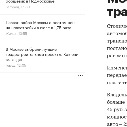
борщевик в Подмосковье
Загород, 15:30
тр
Назван район Москвы с ростом цен
Столичн
на новостройки в июле в 1,75 раза
Жилье, 13:55
автомоб
транспо
В Москве выбрали лучшие
постано
градостроительные проекты. Как они
рассмот
выглядят
Город, 12:05
Изменен
переда
платить
Владель
больше -
45 руб.
мощност
авто – 2