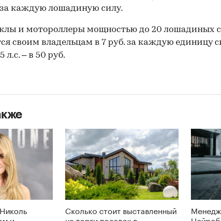
 за каждую лошадиную силу.
клы и мотороллеры мощностью до 20 лошадиных 
ся своим владельцам в 7 руб. за каждую единицу с
 л.с. – в 50 руб.
акже
 Николь
Сколько стоит выставленный
Менедж
ом и
на торги поселок в
Нейроб