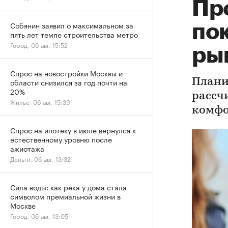
Пр
Собянин заявил о максимальном за
по
пять лет темпе строительства метро
Город, 06 авг, 15:52
ры
Спрос на новостройки Москвы и
области снизился за год почти на
Плани
20%
рассч
Жилье, 06 авг, 15:39
комфо
Спрос на ипотеку в июле вернулся к
естественному уровню после
ажиотажа
Деньги, 06 авг, 13:32
Сила воды: как река у дома стала
символом премиальной жизни в
Москве
Город, 06 авг, 13:05