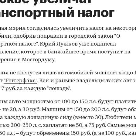
анспортный налог
ая мэрия согласилась увеличить налог на некотор
или, одобрив поправки в городской закон "О
ртном налоге". Юрий Лужков уже подписал
вление, которое в ближайшее время поступит на
рение в Мосгордуму.
ия не коснутся лишь автомобилей мощностью до 10
ет
"Интерфакс"
. Как и раньше владельцы таких авто
 7 руб. за каждую "лошадь".
цы авто мощностью от 100 до 150 л.с. будут платит
 не 20, а 30 руб. Машины от 150 до 200 л.с. будут об
 за каждую лошадиную силу (вместо 30). Любители
ью 200-250 л. с. заплатят не 50, а 75 руб. Самые м
50 л.с. – будут обременены 150 руб. (а не 100 руб., ка