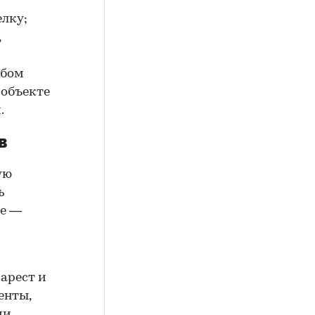
елку;
,
юбом
 объекте
.
в
ую
ь
ие —
арест и
енты,
ии