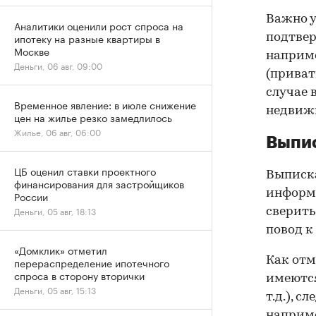
Важно у
Аналитики оценили рост спроса на
ипотеку на разные квартиры в
подтве
Москве
наприме
Деньги, 06 авг, 09:00
(приват
случае 
Временное явление: в июле снижение
недвижи
цен на жилье резко замедлилось
Жилье, 06 авг, 06:00
Выпис
ЦБ оценил ставки проектного
Выписка
финансирования для застройщиков
информа
России
Деньги, 05 авг, 18:13
сверить
повод к
«Домклик» отметил
Как отм
перераспределение ипотечного
спроса в сторону вторички
имеются
Деньги, 05 авг, 15:13
т.д.), 
наприме