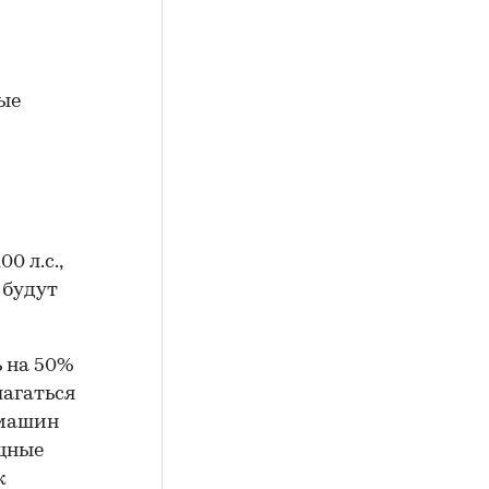
ые
0 л.с.,
 будут
ь на 50%
лагаться
 машин
ощные
к