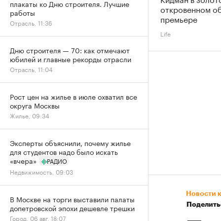
плакаты ко Дню строителя. Лучшие
откровенном об
работы
премьере
Отрасль, 11:36
Life
Дню строителя — 70: как отмечают
юбилей и главные рекорды отрасли
Отрасль, 11:04
Рост цен на жилье в июле охватил все
округа Москвы
Жилье, 09:34
Эксперты объяснили, почему жилье
для студентов надо было искать
«вчера»
РАДИО
Недвижимость, 09:03
Новости 
В Москве на торги выставили палаты
Поделить
допетровской эпохи дешевле трешки
Город, 06 авг, 18:07