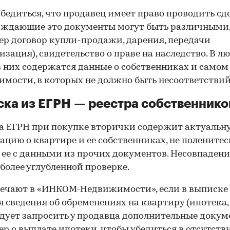
00:00
/
00:00
бедиться, что продавец имеет право проводить сд
рждающие это документы могут быть различными
р договор купли-продажи, дарения, передачи
изация), свидетельство о праве на наследство. В л
в них содержатся данные о собственниках и самом
мости, в которых не должно быть несоответствий
ка из ЕГРН — реестра собственнико
 ЕГРН при покупке вторички содержит актуальн
цию о квартире и ее собственниках, не поленитес
 ее с данными из прочих документов. Несовпаден
 более углубленной проверке.
ечают в «ИНКОМ-Недвижимости», если в выписке
 сведения об обременениях на квартиру (ипотека, 
следует запросить у продавца дополнительные докум
р о выплате ипотеки, чтобы убедиться в отсутств