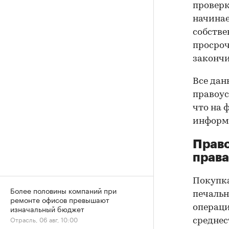
проверк
начинае
собстве
просроч
закончи
Все дан
правоус
что на 
информа
Прав
права
Покупк
Более половины компаний при
печальн
ремонте офисов превышают
операци
изначальный бюджет
Отрасль, 06 авг, 10:00
среднес