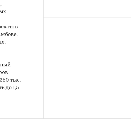
,
лых
оекты в
амбове,
е,
ьный
ров
350 тыс.
ь до 1,5