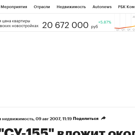
Мероприятия
Отрасли
Недвижимость
Autonews
РБК Ком
20 672 000
 цена квартиры
 РБК
РБК Образование
РБК Курсы
РБК Life
+5.87%
Тренды
Виз
вских новостройках
руб
ь
Крипто
РБК Бизнес-среда
Дискуссионный клуб
Исследо
зета
Спецпроекты СПб
Конференции СПб
Спецпроекты
кономика
Бизнес
Технологии и медиа
Финансы
Рынок на
Поделиться
я недвижимость
⁠,
09 авг 2007, 11:19
"СУ-155" вложит око