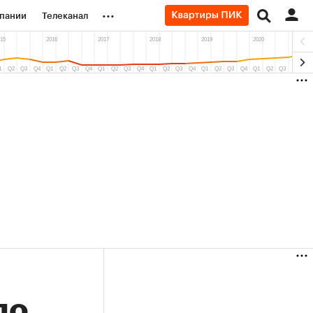
...
пании
Телеканал
ионеры
вания
личной валюты
ло