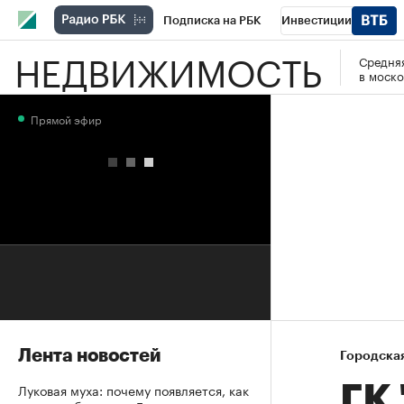
Подписка на РБК
Инвестиции
НЕДВИЖИМОСТЬ
Средняя
РБК Вино
Спорт
Школа управления
в моско
Национальные проекты
Город
Стил
Прямой эфир
Кредитные рейтинги
Франшизы
Га
Проверка контрагентов
Политика
Э
Лента новостей
Городска
Луковая муха: почему появляется, как
ГК 