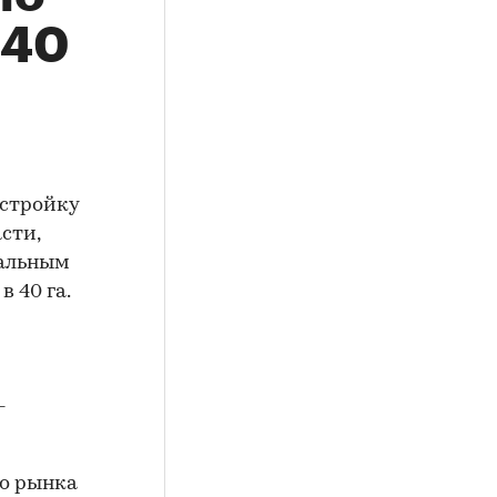
340
астройку
сти,
ральным
 40 га.
-
го рынка