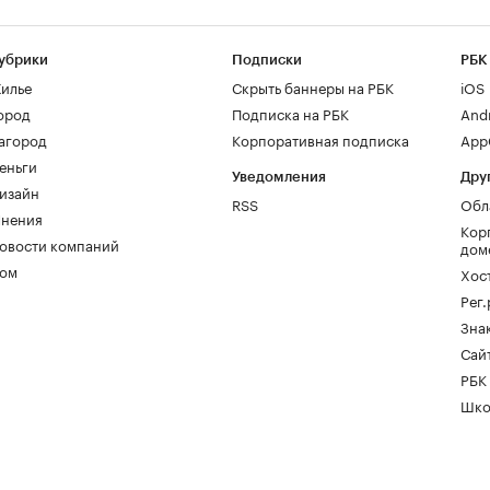
убрики
Подписки
РБК
илье
Скрыть баннеры на РБК
iOS
ород
Подписка на РБК
And
агород
Корпоративная подписка
AppG
еньги
Уведомления
Дру
изайн
RSS
Обл
нения
Кор
овости компаний
дом
ом
Хос
Рег
Зна
Сайт
РБК
Шко