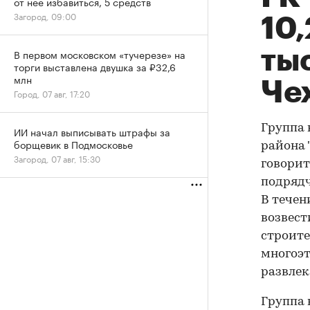
от нее избавиться, 5 средств
Загород, 09:00
10,
тыс
В первом московском «тучерезе» на
торги выставлена двушка за ₽32,6
млн
Че
Город, 07 авг, 17:20
Группа 
ИИ начал выписывать штрафы за
борщевик в Подмосковье
района 
Загород, 07 авг, 15:30
говорит
подрядч
В течен
возвест
строите
многоэт
развлек
Группа 