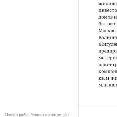
жилищно
инвесто
домов и
бытовог
Москве,
Калинин
Жигулев
предпри
материа
пакет г
компани
кв. м жи
млн кв. 
Назван район Москвы с ростом цен