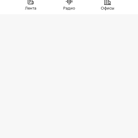
Лента
Радио
Офисы
Фото: СберСити
Советский гастроном был особым миром:
отдельно стоящее здание с центральным
входом, высокими потолками, отделами с
мясом, молоком и бакалеей. В 90-е эта система
распалась. Палатки, ларьки, кафешки, магазины
на первых этажах — облик домов и входных